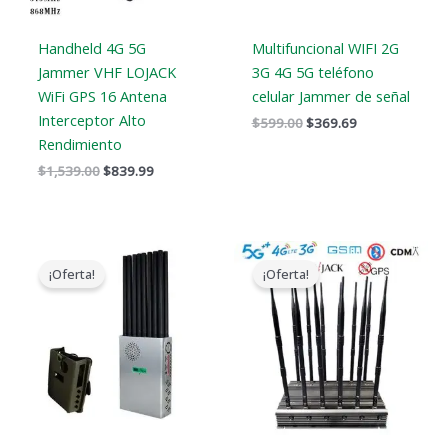
Handheld 4G 5G
Multifuncional WIFI 2G
Jammer VHF LOJACK
3G 4G 5G teléfono
WiFi GPS 16 Antena
celular Jammer de señal
Interceptor Alto
$
599.00
$
369.69
Rendimiento
$
1,539.00
$
839.99
El
El
Gama
precio
precio
de
¡Oferta!
¡Oferta!
original
actual
precios:
era:
es:
$729.99
$1,299.00.
$819.99.
a
$749.99