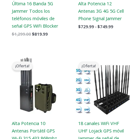
Última 16 Banda 5G
Alta Potencia 12
Jammer Todos los
Antenas 3G 4G 5G Cell
teléfonos móviles de
Phone Signal Jammer
señal GPS WiFi Blocker
$
729.99
-
$
749.99
$
1,299.00
$
819.99
Gama
El
El
de
precio
precio
¡Oferta!
¡Oferta!
precios:
original
actual
$605.88
era:
es:
a
$1,399.00.
$719.88.
$650.99
Alta Potencia 10
18 canales WiFi VHF
Antenas Portátil GPS
UHF Lojack GPS móvil
Wi-Fi 315 433 868mhz
Jammer de señal de