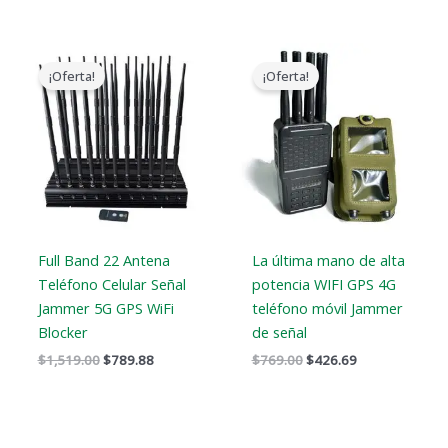
El
El
El
El
precio
precio
precio
precio
¡Oferta!
¡Oferta!
original
actual
original
actual
era:
es:
era:
es:
$1,519.00.
$789.88.
$769.00.
$426.69.
Full Band 22 Antena
La última mano de alta
Teléfono Celular Señal
potencia WIFI GPS 4G
Jammer 5G GPS WiFi
teléfono móvil Jammer
Blocker
de señal
$
1,519.00
$
789.88
$
769.00
$
426.69