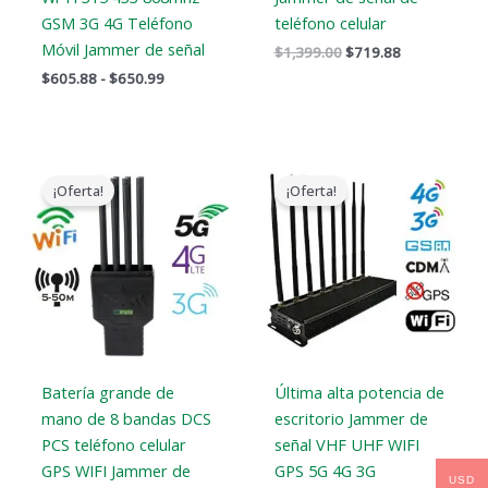
GSM 3G 4G Teléfono
teléfono celular
Móvil Jammer de señal
$
1,399.00
$
719.88
$
605.88
-
$
650.99
El
El
El
El
precio
precio
precio
precio
¡Oferta!
¡Oferta!
original
actual
original
actual
era:
es:
era:
es:
$1,199.00.
$735.99.
$1,399.00.
$719.89.
Batería grande de
Última alta potencia de
mano de 8 bandas DCS
escritorio Jammer de
PCS teléfono celular
señal VHF UHF WIFI
GPS WIFI Jammer de
GPS 5G 4G 3G
USD