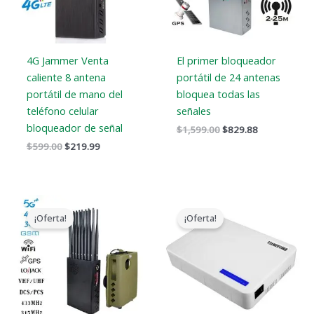
4G Jammer Venta
El primer bloqueador
caliente 8 antena
portátil de 24 antenas
portátil de mano del
bloquea todas las
teléfono celular
señales
bloqueador de señal
$
1,599.00
$
829.88
$
599.00
$
219.99
El
El
El
El
precio
precio
precio
precio
¡Oferta!
¡Oferta!
original
actual
original
actual
era:
es:
era:
es:
$1,539.00.
$839.99.
$599.00.
$369.69.