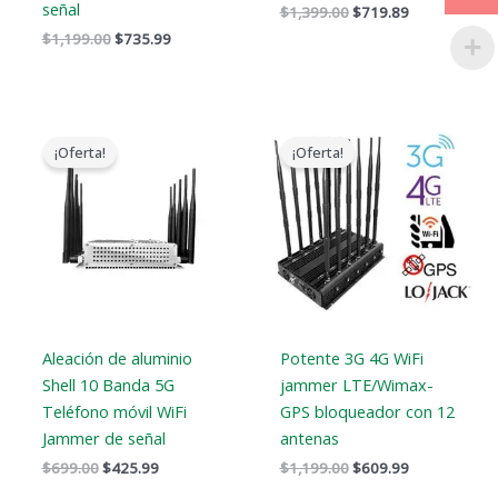
señal
$
1,399.00
$
719.89
$
1,199.00
$
735.99
El
El
El
El
precio
precio
precio
precio
¡Oferta!
¡Oferta!
original
actual
original
actual
era:
es:
era:
es:
$699.00.
$425.99.
$1,199.00.
$609.99.
Aleación de aluminio
Potente 3G 4G WiFi
Shell 10 Banda 5G
jammer LTE/Wimax-
Teléfono móvil WiFi
GPS bloqueador con 12
Jammer de señal
antenas
$
699.00
$
425.99
$
1,199.00
$
609.99