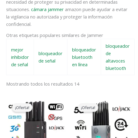
necesidad de proteger su privacidad en determinadas
situaciones.
cámara jammer
amazon puede ayudar a evitar
la vigilancia no autorizada y proteger la información
confidencial.
Otras etiquetas populares similares de Jammer
bloqueador
mejor
bloqueador
bloqueador
de
inhibidor
bluetooth
de señal
altavoces
de señal
en línea
bluetooth
Mostrando todos los resultados 14
El
El
El
El
precio
precio
precio
precio
¡Oferta!
¡Oferta!
original
actual
original
actual
era:
es:
era:
es:
$599.00.
$219.99.
$1,599.00.
$829.88.