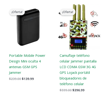
El
El
El
El
precio
precio
precio
precio
¡Oferta!
¡Oferta!
original
actual
original
actual
era:
es:
era:
es:
$239.00.
$139.99.
$599.00.
$396.99.
Portable Mobile Power
Camuflaje teléfono
Design Mini oculta 4
celular Jammer pantalla
antenas GSM GPS
LCD CDMA GSM 3G 4G
Jammer
GPS Lojack portátil
bloqueadores de
$
239.00
$
139.99
teléfono celular
$
599.00
$
396.99