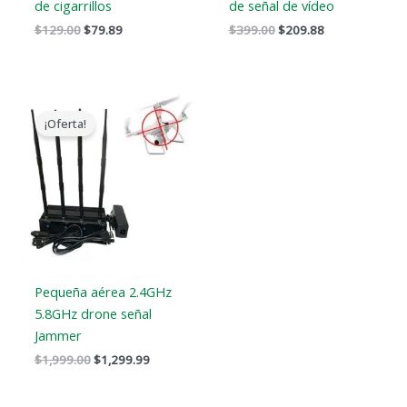
de cigarrillos
de señal de vídeo
$
129.00
$
79.89
$
399.00
$
209.88
El
El
precio
precio
¡Oferta!
original
actual
era:
es:
$1,999.00.
$1,299.99.
Pequeña aérea 2.4GHz
5.8GHz drone señal
Jammer
$
1,999.00
$
1,299.99