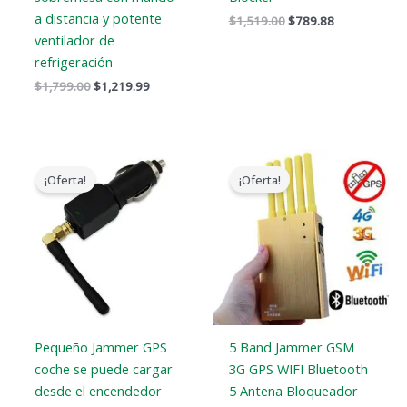
a distancia y potente
$
1,519.00
$
789.88
ventilador de
refrigeración
$
1,799.00
$
1,219.99
El
El
El
El
precio
precio
precio
precio
¡Oferta!
¡Oferta!
original
actual
original
actual
era:
es:
era:
es:
$129.00.
$79.89.
$399.00.
$209.88.
Pequeño Jammer GPS
5 Band Jammer GSM
coche se puede cargar
3G GPS WIFI Bluetooth
desde el encendedor
5 Antena Bloqueador