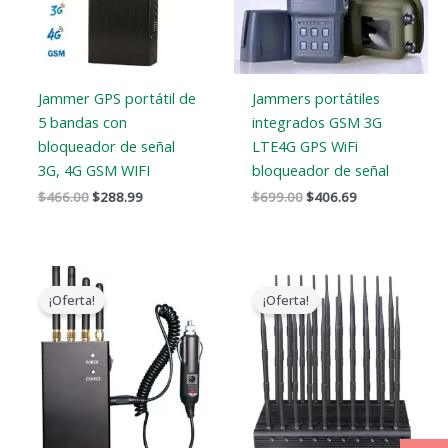
Jammer GPS portátil de
Jammers portátiles
5 bandas con
integrados GSM 3G
bloqueador de señal
LTE4G GPS WiFi
3G, 4G GSM WIFI
bloqueador de señal
$
466.00
$
288.99
$
699.00
$
406.69
El
El
El
El
precio
precio
precio
precio
¡Oferta!
¡Oferta!
original
actual
original
actual
era:
es:
era:
es:
$299.00.
$168.69.
$1,399.00.
$749.99.