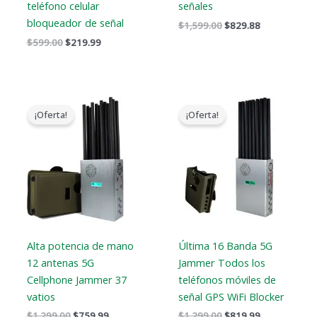
teléfono celular
señales
bloqueador de señal
$
1,599.00
$
829.88
$
599.00
$
219.99
El
El
El
El
precio
precio
precio
precio
¡Oferta!
¡Oferta!
original
actual
original
actual
era:
es:
era:
es:
$1,299.00.
$759.99.
$1,299.00.
$819.99.
Alta potencia de mano
Última 16 Banda 5G
12 antenas 5G
Jammer Todos los
Cellphone Jammer 37
teléfonos móviles de
vatios
señal GPS WiFi Blocker
$
1,299.00
$
759.99
$
1,299.00
$
819.99