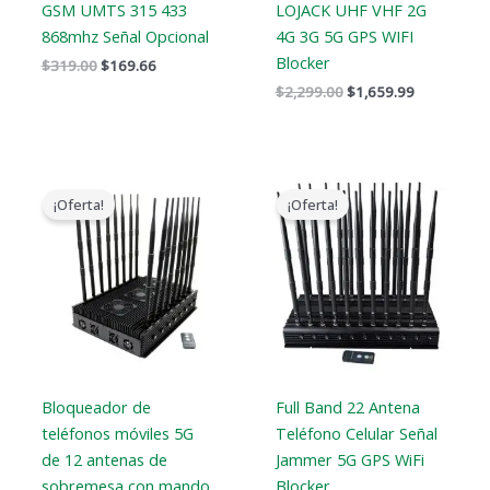
GSM UMTS 315 433
LOJACK UHF VHF 2G
868mhz Señal Opcional
4G 3G 5G GPS WIFI
Blocker
$
319.00
$
169.66
$
2,299.00
$
1,659.99
El
El
El
El
precio
precio
precio
precio
¡Oferta!
¡Oferta!
original
actual
original
actual
era:
es:
era:
es:
$1,799.00.
$1,219.99.
$1,519.00.
$789.88.
Bloqueador de
Full Band 22 Antena
teléfonos móviles 5G
Teléfono Celular Señal
de 12 antenas de
Jammer 5G GPS WiFi
sobremesa con mando
Blocker