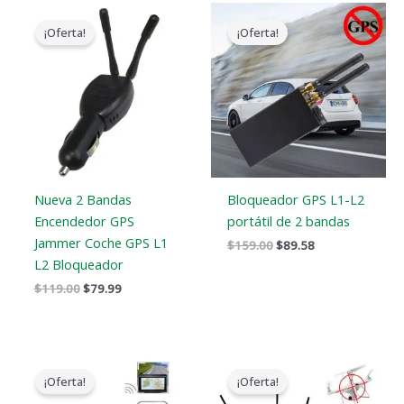
El
El
El
El
precio
precio
precio
precio
¡Oferta!
¡Oferta!
original
actual
original
actual
era:
es:
era:
es:
$119.00.
$79.99.
$159.00.
$89.58.
Nueva 2 Bandas
Bloqueador GPS L1-L2
Encendedor GPS
portátil de 2 bandas
Jammer Coche GPS L1
$
159.00
$
89.58
L2 Bloqueador
$
119.00
$
79.99
El
El
El
El
precio
precio
precio
precio
¡Oferta!
¡Oferta!
original
actual
original
actual
era:
es:
era:
es: