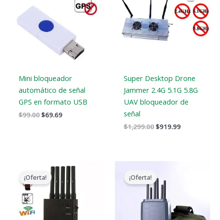
$99.00.
$69.69.
$1,299.00.
$919.99.
Mini bloqueador
Super Desktop Drone
automático de señal
Jammer 2.4G 5.1G 5.8G
GPS en formato USB
UAV bloqueador de
señal
$
99.00
$
69.69
$
1,299.00
$
919.99
El
El
El
El
precio
precio
precio
precio
¡Oferta!
¡Oferta!
original
actual
original
actual
era:
es:
era:
es:
$466.00.
$288.99.
$699.00.
$406.69.