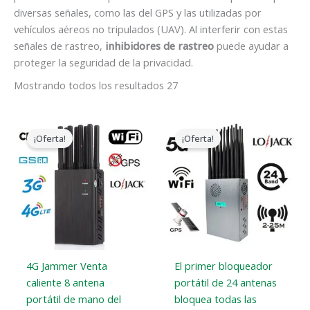
diversas señales, como las del GPS y las utilizadas por
vehículos aéreos no tripulados (UAV). Al interferir con estas
señales de rastreo,
inhibidores de rastreo
puede ayudar a
proteger la seguridad de la privacidad.
Mostrando todos los resultados 27
El
El
El
El
precio
precio
precio
precio
¡Oferta!
¡Oferta!
original
actual
original
actual
era:
es:
era:
es:
$599.00.
$219.99.
$1,599.00.
$829.88.
4G Jammer Venta
El primer bloqueador
caliente 8 antena
portátil de 24 antenas
portátil de mano del
bloquea todas las