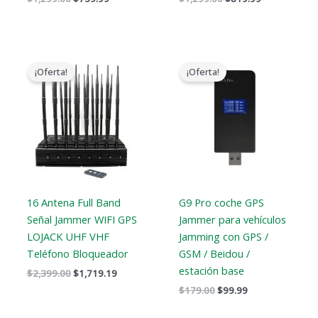
El
El
El
El
precio
precio
precio
precio
¡Oferta!
¡Oferta!
original
actual
original
actual
era:
es:
era:
es:
$2,399.00.
$1,719.19.
$179.00.
$99.99.
16 Antena Full Band
G9 Pro coche GPS
Señal Jammer WIFI GPS
Jammer para vehículos
LOJACK UHF VHF
Jamming con GPS /
Teléfono Bloqueador
GSM / Beidou /
estación base
$
2,399.00
$
1,719.19
$
179.00
$
99.99