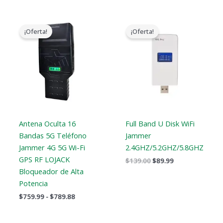
Gama
El
El
de
precio
precio
¡Oferta!
¡Oferta!
precios:
original
actual
$759.99
era:
es:
a
$139.00.
$89.99.
$789.88
Antena Oculta 16
Full Band U Disk WiFi
Bandas 5G Teléfono
Jammer
Jammer 4G 5G Wi-Fi
2.4GHZ/5.2GHZ/5.8GHZ
GPS RF LOJACK
$
139.00
$
89.99
Bloqueador de Alta
Potencia
$
759.99
-
$
789.88