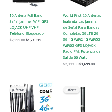
16 Antena Full Band
World First 26 Antenas
Señal Jammer WIFI GPS
Inalámbricas Jammer
LOJACK UHF VHF
de Señal Para Bandas
Teléfono Bloqueador
Completas 5GLTE 2G
3G 4G WiFi2.4G WiFi5G
$
2,399.00
$
1,719.19
WiFi6G GPS LOJACK
Radio FM, Potencia de
Salida 66 Watt
$
2,399.00
$
1,699.00
El
El
El
El
precio
precio
precio
precio
¡Oferta!
¡Oferta!
original
actual
original
actual
era:
es:
era:
es:
$1,799.00.
$1,049.99.
$2,399.00.
$1,500.00.