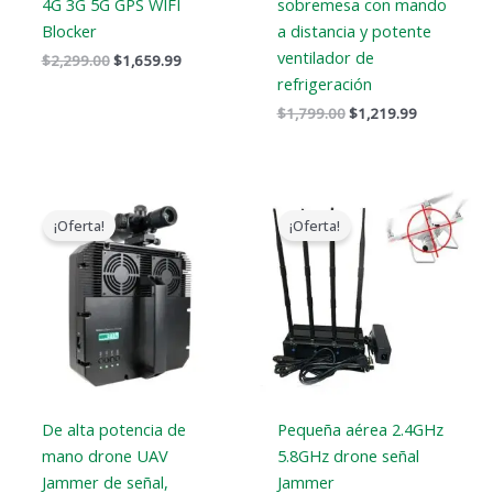
4G 3G 5G GPS WIFI
sobremesa con mando
Blocker
a distancia y potente
ventilador de
$
2,299.00
$
1,659.99
refrigeración
$
1,799.00
$
1,219.99
El
El
El
El
precio
precio
precio
precio
¡Oferta!
¡Oferta!
original
actual
original
actual
era:
es:
era:
es:
$9,999.00.
$4,599.99.
$1,999.00.
$1,299.99.
De alta potencia de
Pequeña aérea 2.4GHz
mano drone UAV
5.8GHz drone señal
Jammer de señal,
Jammer