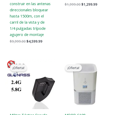
construir en las antenas
$
1,999.00
$
1,299.99
direccionales bloquear
hasta 1500m, con el
carril de la vista y de
1/4 pulgadas trípode
agujero de montaje
$
9,999.00
$
4,599.99
El
El
El
El
precio
precio
precio
precio
¡Oferta!
¡Oferta!
original
actual
original
actual
era:
es:
era:
es:
$9,999.00.
$5,999.69.
$17,999.00.
$9,999.99