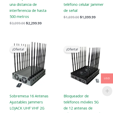
una distancia de
teléfono celular Jammer
interferencia de hasta
de señal
500 metros
$
1,699.00
$
1,099.99
$
3,099.00
$
2,299.99
El
El
El
El
precio
precio
precio
precio
¡Oferta!
¡Oferta!
original
actual
original
actual
era:
es:
era:
es:
$2,299.00.
$1,659.99.
$1,799.00.
$1,219.99.
USD
Sobremesa 16 Antenas
Bloqueador de
Ajustables Jammers
teléfonos móviles 5G
LOJACK UHF VHF 2G
de 12 antenas de