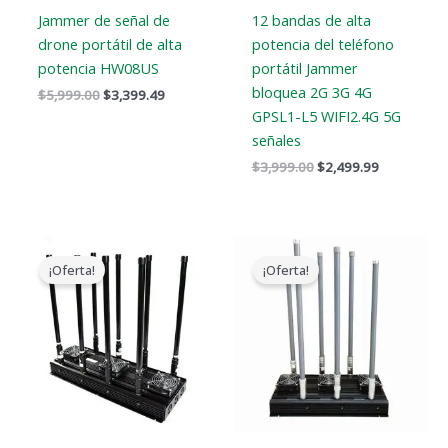
Jammer de señal de
12 bandas de alta
drone portátil de alta
potencia del teléfono
potencia HW08US
portátil Jammer
bloquea 2G 3G 4G
$
5,999.00
$
3,399.49
GPSL1-L5 WIFI2.4G 5G
señales
$
3,999.00
$
2,499.99
Gama
Gama
de
de
¡Oferta!
¡Oferta!
precios:
precios:
$5,499.88
$2,830.34
a
a
$9,499.88
$3,569.48