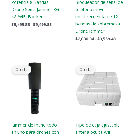
Potencia 8 Bandas
Bloqueador de señal de
Drone Señal Jammer 3G
teléfono móvil
4G WIFI Blocker
multifrecuencia de 12
bandas de sobremesa
$
5,499.88
-
$
9,499.88
Drone Jammer
$
2,830.34
-
$
3,569.48
El
El
El
El
precio
precio
precio
precio
¡Oferta!
¡Oferta!
original
actual
original
actual
era:
es:
era:
es:
$3,099.00.
$2,299.99.
$1,699.00.
$1,099.99.
Jammer de mano todo
Tipo de caja ajustable
en uno para drones con
antena oculta WIFI