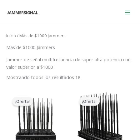
Ir
al
contenido
Inicio
/ Más de $1000 Jammers
Más de $1000 Jammers
Jammer de señal multifrecuencia de super alta potencia con
valor superior a $1000
Mostrando todos los resultados 18
El
El
El
El
precio
precio
precio
precio
¡Oferta!
¡Oferta!
original
actual
original
actual
era:
es:
era:
es:
$2,399.00.
$1,719.19.
$2,399.00.
$1,699.00.