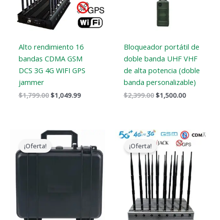
Alto rendimiento 16
Bloqueador portátil de
bandas CDMA GSM
doble banda UHF VHF
DCS 3G 4G WIFI GPS
de alta potencia (doble
jammer
banda personalizable)
$
1,799.00
$
1,049.99
$
2,399.00
$
1,500.00
El
El
El
El
precio
precio
precio
precio
¡Oferta!
¡Oferta!
original
actual
original
actual
era:
es:
era:
es:
$3,999.00.
$2,480.49.
$1,899.00.
$1,166.99.