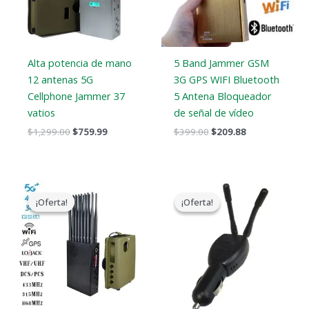
Alta potencia de mano
5 Band Jammer GSM
12 antenas 5G
3G GPS WIFI Bluetooth
Cellphone Jammer 37
5 Antena Bloqueador
vatios
de señal de vídeo
$
1,299.00
$
759.99
$
399.00
$
209.88
El
El
El
El
precio
precio
precio
precio
¡Oferta!
¡Oferta!
¡Oferta!
¡Oferta!
original
actual
original
actual
era:
es:
era:
es:
$1,539.00.
$839.99.
$119.00.
$79.99.