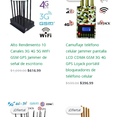
era:
es:
era:
es:
$1,099.00.
$616.99.
$599.00.
$396.99.
Alto Rendimiento 10
Camuflaje teléfono
Canales 3G 4G 5G WIFI
celular Jammer pantalla
GSM GPS Jammer de
LCD CDMA GSM 3G 4G
señal de escritorio
GPS Lojack portátil
bloqueadores de
$
1,099.00
$
616.99
teléfono celular
$
599.00
$
396.99
Gama
El
El
de
precio
precio
¡Oferta!
¡Oferta!
¡Oferta!
¡Oferta!
precios:
original
actual
$729.99
era:
es: