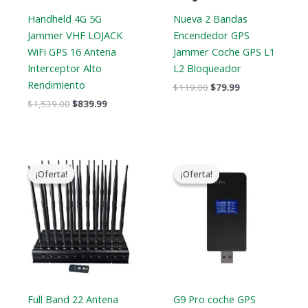
Handheld 4G 5G
Nueva 2 Bandas
Jammer VHF LOJACK
Encendedor GPS
WiFi GPS 16 Antena
Jammer Coche GPS L1
Interceptor Alto
L2 Bloqueador
Rendimiento
$
119.00
$
79.99
$
1,539.00
$
839.99
El
El
El
El
precio
precio
precio
precio
¡Oferta!
¡Oferta!
¡Oferta!
¡Oferta!
original
actual
original
actual
era:
es:
era:
es:
$1,519.00.
$789.88.
$179.00.
$99.99.
Full Band 22 Antena
G9 Pro coche GPS