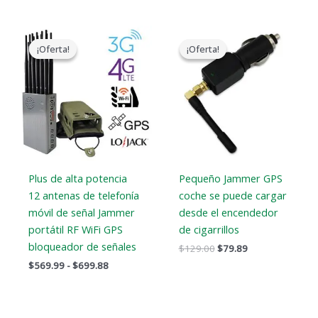
Gama
El
El
de
precio
precio
¡Oferta!
¡Oferta!
¡Oferta!
¡Oferta!
precios:
original
actual
$569.99
era:
es:
a
$129.00.
$79.89.
$699.88
Plus de alta potencia
Pequeño Jammer GPS
12 antenas de telefonía
coche se puede cargar
móvil de señal Jammer
desde el encendedor
portátil RF WiFi GPS
de cigarrillos
bloqueador de señales
$
129.00
$
79.89
$
569.99
-
$
699.88