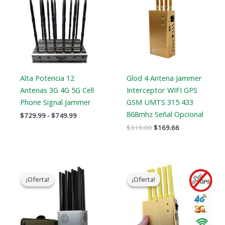
a
$319.00.
$169.66.
$749.99
Alta Potencia 12
Glod 4 Antena Jammer
Antenas 3G 4G 5G Cell
Interceptor WIFI GPS
Phone Signal Jammer
GSM UMTS 315 433
868mhz Señal Opcional
$
729.99
-
$
749.99
$
319.00
$
169.66
El
El
El
El
precio
precio
precio
precio
¡Oferta!
¡Oferta!
¡Oferta!
¡Oferta!
original
actual
original
actual
era:
es:
era:
es:
$1,299.00.
$759.99.
$399.00.
$209.88.