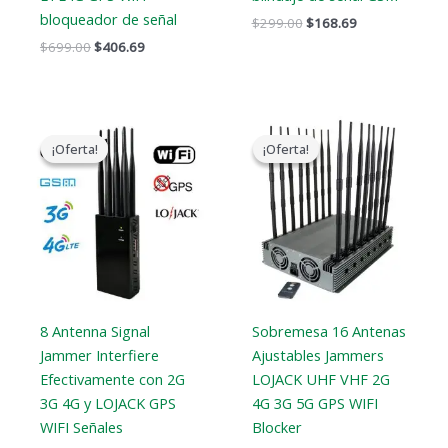
bloqueador de señal
$
299.00
$
168.69
$
699.00
$
406.69
El
El
El
El
precio
precio
precio
precio
¡Oferta!
¡Oferta!
¡Oferta!
¡Oferta!
original
actual
original
actual
era:
es:
era:
es:
$899.00.
$539.69.
$2,299.00.
$1,659.99.
8 Antenna Signal
Sobremesa 16 Antenas
Jammer Interfiere
Ajustables Jammers
Efectivamente con 2G
LOJACK UHF VHF 2G
3G 4G y LOJACK GPS
4G 3G 5G GPS WIFI
WIFI Señales
Blocker