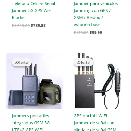
Teléfono Celular Señal
Jammer para vehículos
Jammer 5G GPS WiFi
Jamming con GPS /
Blocker
GSM / Beidou /
estación base
$
1,519.00
$
789.88
$
179.00
$
99.99
El
El
El
El
precio
precio
precio
precio
¡Oferta!
¡Oferta!
¡Oferta!
¡Oferta!
original
actual
original
actual
era:
es:
era:
es:
$699.00.
$406.69.
$299.00.
$168.69.
Jammers portátiles
GPS portátil WIFI
integrados GSM 3G
Jammer de señal con
LTE4G GPS WiFi
blindaje de señal GSM