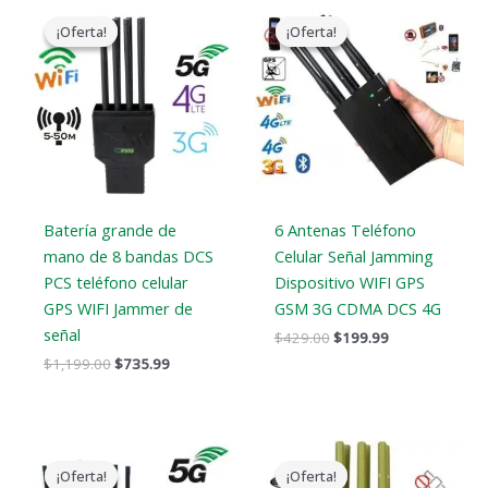
El
El
El
El
precio
precio
precio
precio
¡Oferta!
¡Oferta!
¡Oferta!
¡Oferta!
original
actual
original
actual
era:
es:
era:
es:
$1,199.00.
$735.99.
$429.00.
$199.99.
Batería grande de
6 Antenas Teléfono
mano de 8 bandas DCS
Celular Señal Jamming
PCS teléfono celular
Dispositivo WIFI GPS
GPS WIFI Jammer de
GSM 3G CDMA DCS 4G
señal
$
429.00
$
199.99
$
1,199.00
$
735.99
El
El
El
El
precio
precio
precio
precio
¡Oferta!
¡Oferta!
¡Oferta!
¡Oferta!
original
actual
original
actual