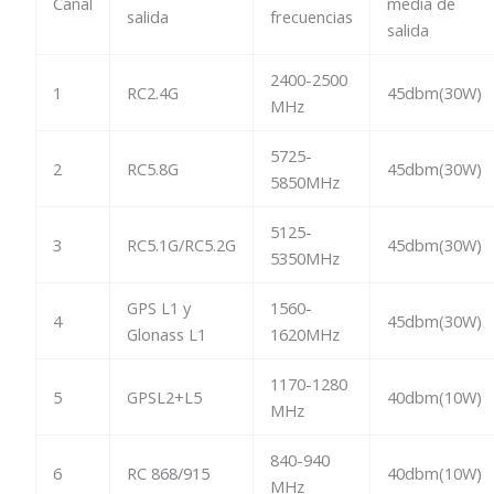
Canal
media de
salida
frecuencias
salida
2400-2500
1
RC2.4G
45dbm(30W)
MHz
5725-
2
RC5.8G
45dbm(30W)
5850MHz
5125-
3
RC5.1G/RC5.2G
45dbm(30W)
5350MHz
GPS L1 y
1560-
4
45dbm(30W)
Glonass L1
1620MHz
1170-1280
5
GPSL2+L5
40dbm(10W)
MHz
840-940
6
RC 868/915
40dbm(10W)
MHz