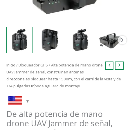
To
1500m,
With
Sight
Rail
and
1/4
inch
Tripod
Inicio
/
Bloqueador GPS
/ Alta potencia de mano drone
Mounting
UAV Jammer de señal, construir en antenas
Hole
direccionales bloquear hasta 1500m, con el carril de la vista y de
1/4 pulgadas trípode agujero de montaje
De alta potencia de mano
drone UAV Jammer de señal,