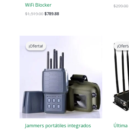
WiFi Blocker
$
299.00
$
1,519.00
$
789.88
El
El
precio
precio
¡Oferta!
¡Oferta!
¡Ofert
¡Ofert
original
actual
era:
es:
$699.00.
$406.69.
Jammers portátiles integrados
Última 