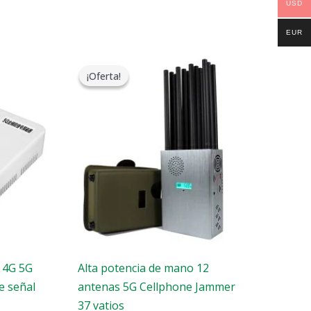
USD
EUR
El
El
precio
precio
¡Oferta!
¡Oferta!
original
actual
era:
es:
$1,299.00.
$759.99.
G 4G 5G
Alta potencia de mano 12
e señal
antenas 5G Cellphone Jammer
37 vatios