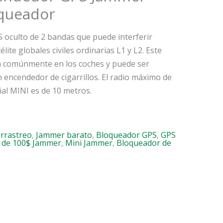
oqueador
 oculto de 2 bandas que puede interferir
ite globales civiles ordinarias L1 y L2. Este
za comúnmente en los coches y puede ser
encendedor de cigarrillos. El radio máximo de
ñal MINI es de 10 metros.
rrastreo
,
Jammer barato
,
Bloqueador GPS
,
GPS
de 100$ Jammer
,
Mini Jammer
,
Bloqueador de