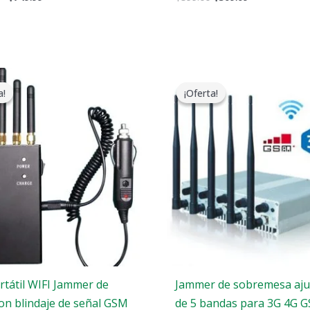
El
El
Gama
precio
precio
de
a!
a!
¡Oferta!
¡Oferta!
original
actual
precios:
era:
es:
$316.89
$299.00.
$168.69.
a
$385.48
rtátil WIFI Jammer de
Jammer de sobremesa aju
con blindaje de señal GSM
de 5 bandas para 3G 4G 