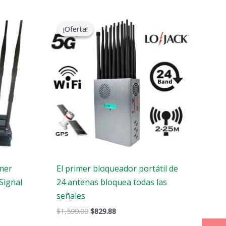
El
El
precio
precio
¡Oferta!
¡Oferta!
original
actual
era:
es:
$1,599.00.
$829.88.
mer
El primer bloqueador portátil de
Signal
24 antenas bloquea todas las
señales
$
1,599.00
$
829.88