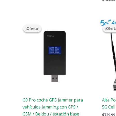
El
El
precio
precio
¡Oferta!
¡Oferta!
¡Ofert
¡Ofert
original
actual
era:
es:
$179.00.
$99.99.
G9 Pro coche GPS Jammer para
Alta P
vehículos Jamming con GPS /
5G Cel
GSM / Beidou / estación base
$
729.99