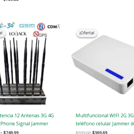
Gama
El
El
de
precio
precio
a!
a!
¡Oferta!
¡Oferta!
precios:
original
actual
$729.99
era:
es:
a
$599.00.
$369.69.
$749.99
otencia 12 Antenas 3G 4G
Multifuncional WIFI 2G 3
l Phone Signal Jammer
teléfono celular Jammer d
-
$
749.99
$
599.00
$
369.69