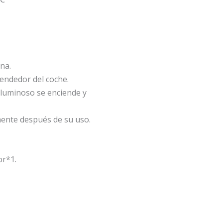
ena.
cendedor del coche.
r luminoso se enciende y
mente después de su uso.
or*1.