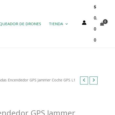
$
0.
QUEADOR DE DRONES
TIENDA
0
0
ndas Encendedor GPS Jammer Coche GPS L1
endedor GPS Jammer