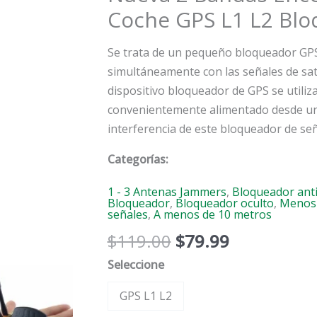
Coche GPS L1 L2 Bl
GPS
Jammer
Se trata de un pequeño bloqueador GPS
Car
simultáneamente con las señales de satél
GPS
dispositivo bloqueador de GPS se utili
L1
convenientemente alimentado desde un 
L2
interferencia de este bloqueador de se
Blocker
Categorías:
1 - 3 Antenas Jammers
,
Bloqueador anti
Bloqueador
,
Bloqueador oculto
,
Menos 
señales
,
A menos de 10 metros
$
119.00
$
79.99
Seleccione
GPS L1 L2