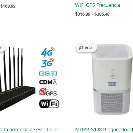
WIFI GPS Frecuencia
$
168.69
$
316.89
-
$
385.48
El
El
El
El
precio
precio
precio
precio
a!
a!
¡Oferta!
¡Oferta!
original
actual
original
actual
era:
es:
era:
es:
$1,399.00.
$719.89.
$17,999.00.
$9,999.9
alta potencia de escritorio
MDPB-S108 Bloqueador 