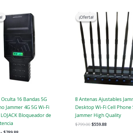
Gama
El
El
de
precio
precio
a!
a!
¡Oferta!
¡Oferta!
precios:
original
actual
$759.99
era:
es:
a
$799.00.
$559.88.
$789.88
 Oculta 16 Bandas 5G
8 Antenas Ajustables Jam
no Jammer 4G 5G Wi-Fi
Desktop Wi-Fi Cell Phone 
 LOJACK Bloqueador de
Jammer High Quality
tencia
$
799.00
$
559.88
-
$
789.88