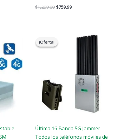
$
1,299.00
$
759.99
El
El
precio
precio
¡Oferta!
¡Oferta!
original
actual
era:
es:
$1,299.00.
$819.99.
stable
Última 16 Banda 5G Jammer
GSM
Todos los teléfonos móviles de