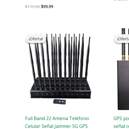
$
179.00
$
99.99
El
El
precio
precio
¡Oferta!
¡Oferta!
¡Ofert
¡Ofert
original
actual
era:
es:
$1,519.00.
$789.88.
Full Band 22 Antena Teléfono
GPS po
Celular Señal Jammer 5G GPS
señal 