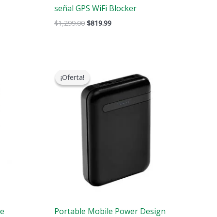
señal GPS WiFi Blocker
$
1,299.00
$
819.99
El
El
precio
precio
¡Oferta!
¡Oferta!
original
actual
era:
es:
9.
$239.00.
$139.99.
de
Portable Mobile Power Design