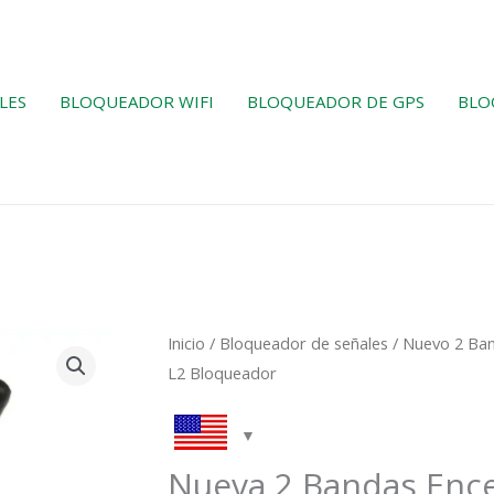
LES
BLOQUEADOR WIFI
BLOQUEADOR DE GPS
BLO
El
El
Cantidad
Inicio
/
Bloqueador de señales
/ Nuevo 2 Ba
precio
precio
New
L2 Bloqueador
original
actual
2
era:
es:
Band
$119.00.
$79.99.
Cigarette
Nueva 2 Bandas Enc
Lighter