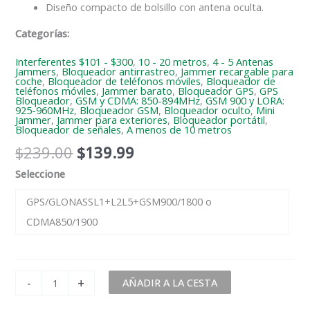
Diseño compacto de bolsillo con antena oculta.
Categorías:
Interferentes $101 - $300
,
10 - 20 metros
,
4 - 5 Antenas
Jammers
,
Bloqueador antirrastreo
,
Jammer recargable para
coche
,
Bloqueador de teléfonos móviles
,
Bloqueador de
teléfonos móviles
,
Jammer barato
,
Bloqueador GPS
,
GPS
Bloqueador
,
GSM y CDMA: 850-894MHz
,
GSM 900 y LORA:
925-960MHz
,
Bloqueador GSM
,
Bloqueador oculto
,
Mini
Jammer
,
Jammer para exteriores
,
Bloqueador portátil
,
Bloqueador de señales
,
A menos de 10 metros
$
239.00
$
139.99
Seleccione
GPS/GLONASSL1+L2L5+GSM900/1800 o
CDMA850/1900
-
+
AÑADIR A LA CESTA