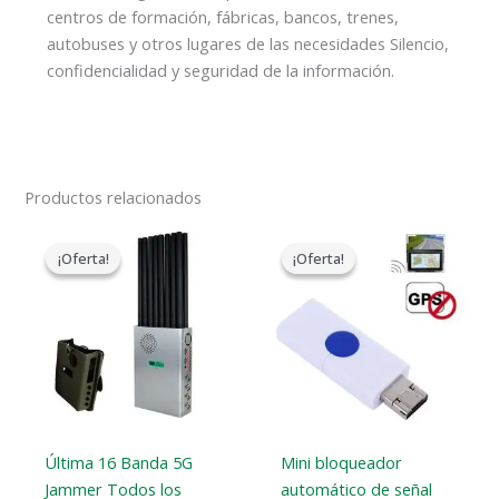
centros de formación, fábricas, bancos, trenes,
autobuses y otros lugares de las necesidades Silencio,
confidencialidad y seguridad de la información.
Productos relacionados
El
El
El
El
precio
precio
precio
precio
¡Oferta!
¡Oferta!
¡Oferta!
¡Oferta!
original
actual
original
actual
era:
es:
era:
es:
$1,299.00.
$819.99.
$99.00.
$69.69.
Última 16 Banda 5G
Mini bloqueador
Jammer Todos los
automático de señal