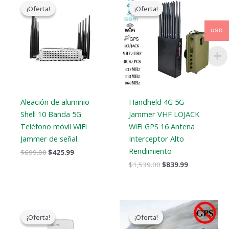
precio
precio
precio
precio
¡Oferta!
¡Oferta!
¡Oferta!
¡Oferta!
original
actual
original
actual
era:
es:
era:
es:
$699.00.
$425.99.
$1,539.00.
$839.99.
USD
Aleación de aluminio
Handheld 4G 5G
Shell 10 Banda 5G
Jammer VHF LOJACK
Teléfono móvil WiFi
WiFi GPS 16 Antena
Jammer de señal
Interceptor Alto
Rendimiento
$
699.00
$
425.99
$
1,539.00
$
839.99
El
El
El
El
precio
precio
precio
precio
¡Oferta!
¡Oferta!
¡Oferta!
¡Oferta!
original
actual
original
actual