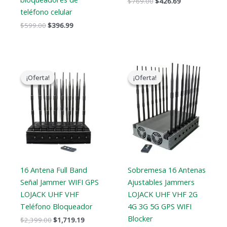
$
769.00
$
426.69
teléfono celular
$
599.00
$
396.99
El
El
El
El
precio
precio
precio
precio
¡Oferta!
¡Oferta!
¡Oferta!
¡Oferta!
original
actual
original
actual
era:
es:
era:
es:
$2,399.00.
$1,719.19.
$2,299.00.
$1,659.99.
16 Antena Full Band
Sobremesa 16 Antenas
Señal Jammer WIFI GPS
Ajustables Jammers
LOJACK UHF VHF
LOJACK UHF VHF 2G
Teléfono Bloqueador
4G 3G 5G GPS WIFI
Blocker
$
2,399.00
$
1,719.19