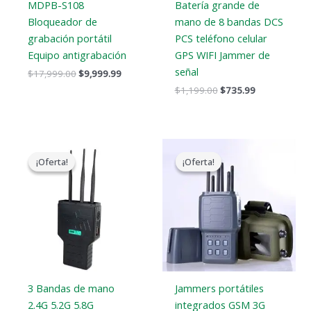
MDPB-S108
Batería grande de
Bloqueador de
mano de 8 bandas DCS
grabación portátil
PCS teléfono celular
Equipo antigrabación
GPS WIFI Jammer de
señal
$
17,999.00
$
9,999.99
$
1,199.00
$
735.99
El
El
El
El
precio
precio
precio
precio
¡Oferta!
¡Oferta!
¡Oferta!
¡Oferta!
original
actual
original
actual
era:
es:
era:
es:
$799.00.
$539.99.
$699.00.
$406.69.
3 Bandas de mano
Jammers portátiles
2.4G 5.2G 5.8G
integrados GSM 3G