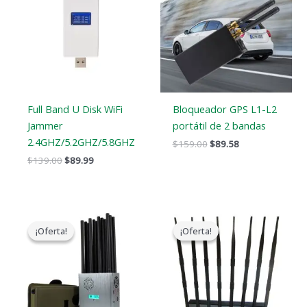
era:
es:
era:
es:
$139.00.
$89.99.
$159.00.
$89.58.
Full Band U Disk WiFi
Bloqueador GPS L1-L2
Jammer
portátil de 2 bandas
2.4GHZ/5.2GHZ/5.8GHZ
$
159.00
$
89.58
$
139.00
$
89.99
El
El
El
El
precio
precio
precio
precio
¡Oferta!
¡Oferta!
¡Oferta!
¡Oferta!
original
actual
original
actual
era:
es:
era:
es:
$1,299.00.
$759.99.
$799.00.
$559.88.