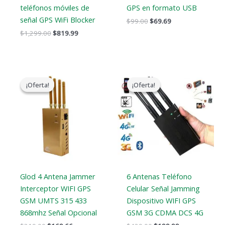
teléfonos móviles de
GPS en formato USB
señal GPS WiFi Blocker
$
99.00
$
69.69
$
1,299.00
$
819.99
El
El
El
El
precio
precio
precio
precio
¡Oferta!
¡Oferta!
¡Oferta!
¡Oferta!
original
actual
original
actual
era:
es:
era:
es:
$319.00.
$169.66.
$429.00.
$199.99.
Glod 4 Antena Jammer
6 Antenas Teléfono
Interceptor WIFI GPS
Celular Señal Jamming
GSM UMTS 315 433
Dispositivo WIFI GPS
868mhz Señal Opcional
GSM 3G CDMA DCS 4G