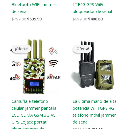
Bluetooth WIFI Jammer
LTE4G GPS WiFi
de señal
bloqueador de señal
$
799.00
$
539.99
$
699.00
$
406.69
El
El
El
El
precio
precio
precio
precio
¡Oferta!
¡Oferta!
¡Oferta!
¡Oferta!
original
actual
original
actual
era:
es:
era:
es:
$599.00.
$396.99.
$769.00.
$426.69.
Camuflaje teléfono
La última mano de alta
celular Jammer pantalla
potencia WIFI GPS 4G
LCD CDMA GSM 3G 4G
teléfono móvil Jammer
GPS Lojack portátil
de señal
bloqueadores de