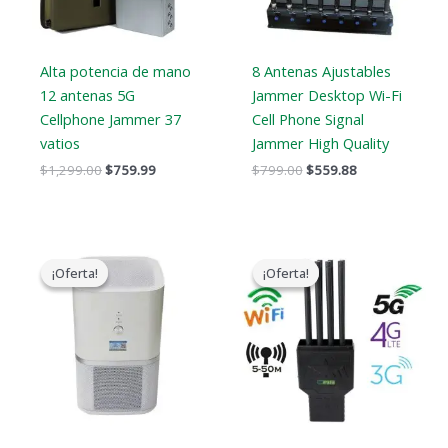
Alta potencia de mano
8 Antenas Ajustables
12 antenas 5G
Jammer Desktop Wi-Fi
Cellphone Jammer 37
Cell Phone Signal
vatios
Jammer High Quality
$
1,299.00
$
759.99
$
799.00
$
559.88
El
El
El
El
precio
precio
precio
precio
¡Oferta!
¡Oferta!
¡Oferta!
¡Oferta!
original
actual
original
actual
era:
es:
era:
es:
$17,999.00.
$9,999.99.
$1,199.00.
$735.99.