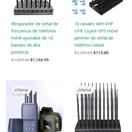
Bloqueador de señal de
18 canales WiFi VHF
frecuencia de telefonía
UHF Lojack GPS móvil
móvil ajustable de 16
Jammer de señal de
bandas de alta
teléfono celular
potencia
$
1,399.00
$
719.88
$
1,899.00
$
1,166.99
El
El
El
El
precio
precio
precio
precio
¡Oferta!
¡Oferta!
original
actual
original
actual
era:
es:
era:
es:
$699.00.
$406.69.
$1,399.00.
$749.99.