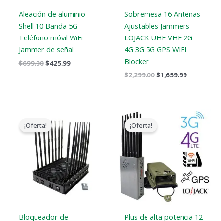
Aleación de aluminio
Sobremesa 16 Antenas
Shell 10 Banda 5G
Ajustables Jammers
Teléfono móvil WiFi
LOJACK UHF VHF 2G
Jammer de señal
4G 3G 5G GPS WIFI
Blocker
$
699.00
$
425.99
$
2,299.00
$
1,659.99
El
El
Gama
precio
precio
de
¡Oferta!
¡Oferta!
original
actual
precios:
era:
es:
$569.99
$1,799.00.
$1,219.99.
a
$699.88
Bloqueador de
Plus de alta potencia 12