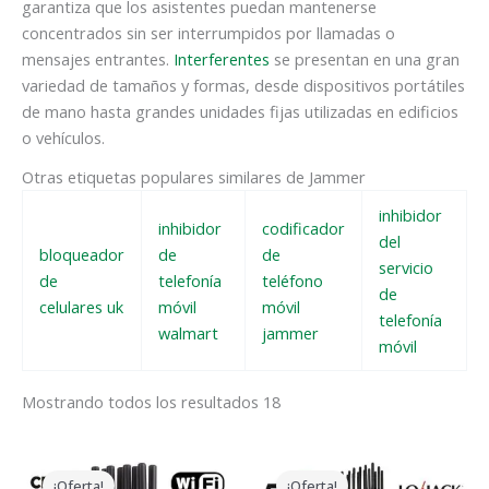
garantiza que los asistentes puedan mantenerse
concentrados sin ser interrumpidos por llamadas o
mensajes entrantes.
Interferentes
se presentan en una gran
variedad de tamaños y formas, desde dispositivos portátiles
de mano hasta grandes unidades fijas utilizadas en edificios
o vehículos.
Otras etiquetas populares similares de Jammer
inhibidor
inhibidor
codificador
del
bloqueador
de
de
servicio
de
telefonía
teléfono
de
celulares uk
móvil
móvil
telefonía
walmart
jammer
móvil
Mostrando todos los resultados 18
El
El
El
El
precio
precio
precio
precio
¡Oferta!
¡Oferta!