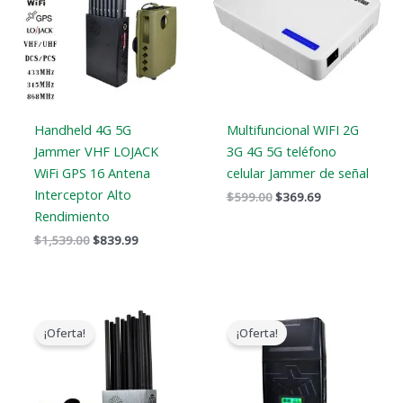
$1,539.00.
$839.99.
$599.00.
$369.69.
Handheld 4G 5G
Multifuncional WIFI 2G
Jammer VHF LOJACK
3G 4G 5G teléfono
WiFi GPS 16 Antena
celular Jammer de señal
Interceptor Alto
$
599.00
$
369.69
Rendimiento
$
1,539.00
$
839.99
El
El
Gama
precio
precio
de
¡Oferta!
¡Oferta!
original
actual
precios:
era:
es:
$759.99
$1,299.00.
$759.99.
a
$789.88