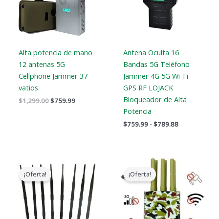
Alta potencia de mano
Antena Oculta 16
12 antenas 5G
Bandas 5G Teléfono
Cellphone Jammer 37
Jammer 4G 5G Wi-Fi
vatios
GPS RF LOJACK
Bloqueador de Alta
$
1,299.00
$
759.99
Potencia
$
759.99
-
$
789.88
El
El
El
El
precio
precio
precio
precio
¡Oferta!
¡Oferta!
original
actual
original
actual
era:
es:
era:
es:
$799.00.
$559.88.
$599.00.
$396.99.