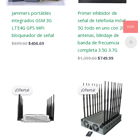
Jammers portátiles
Primer inhibidor de
integrados GSM 3G
señal de telefonía móvil
LTE4G GPS WiFi
5G todo en uno con 20
USD
bloqueador de señal
antenas, blindaje de
banda de frecuencia
$
699.00
$
406.69
completa 3.5G 3.7G
$
1,399.00
$
749.99
El
El
El
El
precio
precio
precio
precio
¡Oferta!
¡Oferta!
original
actual
original
actual
era:
es:
era:
es:
$699.00.
$425.99.
$2,299.00.
$1,659.99.