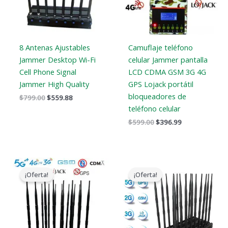
8 Antenas Ajustables
Camuflaje teléfono
Jammer Desktop Wi-Fi
celular Jammer pantalla
Cell Phone Signal
LCD CDMA GSM 3G 4G
Jammer High Quality
GPS Lojack portátil
bloqueadores de
$
799.00
$
559.88
teléfono celular
$
599.00
$
396.99
El
El
El
El
precio
precio
precio
precio
¡Oferta!
¡Oferta!
original
actual
original
actual
era:
es:
era:
es:
$1,899.00.
$1,166.99.
$1,399.00.
$719.88.