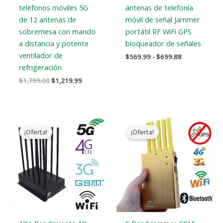
teléfonos móviles 5G
antenas de telefonía
de 12 antenas de
móvil de señal Jammer
sobremesa con mando
portátil RF WiFi GPS
a distancia y potente
bloqueador de señales
ventilador de
$
569.99
-
$
699.88
refrigeración
$
1,799.00
$
1,219.99
El
El
El
El
precio
precio
precio
precio
¡Oferta!
¡Oferta!
original
actual
original
actual
era:
es:
era:
es:
$1,099.00.
$616.99.
$399.00.
$209.88.