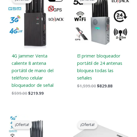
original
actual
original
actual
era:
es:
era:
es:
$599.00.
$219.99.
$1,599.00.
$829.88.
4G Jammer Venta
El primer bloqueador
caliente 8 antena
portátil de 24 antenas
portátil de mano del
bloquea todas las
teléfono celular
señales
bloqueador de señal
$
1,599.00
$
829.88
$
599.00
$
219.99
El
El
El
El
precio
precio
precio
precio
¡Oferta!
¡Oferta!
original
actual
original
actual
era:
es:
era:
es: