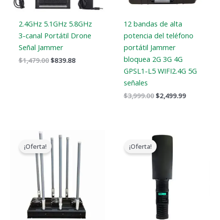
2.4GHz 5.1GHz 5.8GHz
12 bandas de alta
3-canal Portátil Drone
potencia del teléfono
Señal Jammer
portátil Jammer
bloquea 2G 3G 4G
$
1,479.00
$
839.88
GPSL1-L5 WIFI2.4G 5G
señales
$
3,999.00
$
2,499.99
Gama
El
El
de
precio
precio
¡Oferta!
¡Oferta!
precios:
original
actual
$2,830.34
era:
es:
a
$3,099.00.
$2,299.99.
$3,569.48