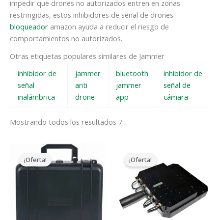
impedir que drones no autorizados entren en zonas
restringidas, estos inhibidores de señal de drones
bloqueador
amazon ayuda a reducir el riesgo de
comportamientos no autorizados.
Otras etiquetas populares similares de Jammer
inhibidor de
jammer
bluetooth
inhibidor de
señal
anti
jammer
señal de
inalámbrica
drone
app
cámara
Mostrando todos los resultados 7
El
El
El
El
precio
precio
precio
precio
¡Oferta!
¡Oferta!
original
actual
original
actual
era:
es:
era:
es:
$3,999.00.
$2,480.49.
$5,999.00.
$3,399.49.