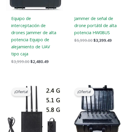
Equipo de
Jammer de señal de
interceptación de
drone portátil de alta
drones Jammer de alta
potencia HW08US
potencia Equipo de
$
5,999.00
$
3,399.49
alejamiento de UAV
tipo caja
$
3,999.00
$
2,480.49
El
El
El
El
precio
precio
precio
precio
¡Oferta!
¡Oferta!
original
actual
original
actual
era:
es:
era:
es:
$1,479.00.
$839.88.
$3,999.00.
$2,499.99.