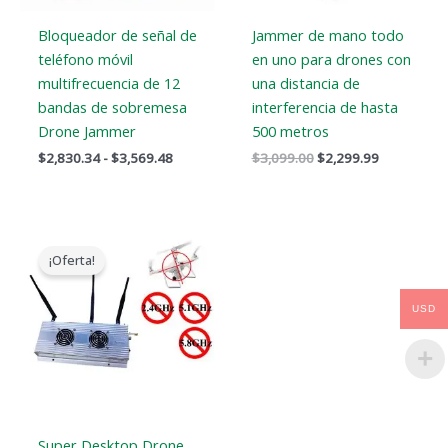
Bloqueador de señal de
Jammer de mano todo
teléfono móvil
en uno para drones con
multifrecuencia de 12
una distancia de
bandas de sobremesa
interferencia de hasta
Drone Jammer
500 metros
$
2,830.34
-
$
3,569.48
$
3,099.00
$
2,299.99
El
El
precio
precio
¡Oferta!
original
actual
era:
es:
$1,299.00.
$919.99.
USD
Super Desktop Drone