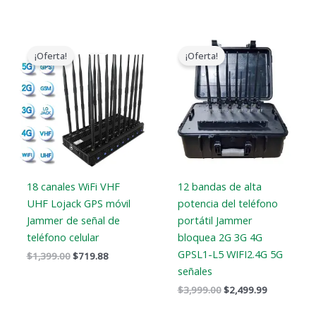
El
El
El
El
precio
precio
precio
precio
¡Oferta!
¡Oferta!
original
actual
original
actual
era:
es:
era:
es:
$1,399.00.
$719.88.
$3,999.00.
$2,499.99.
18 canales WiFi VHF
12 bandas de alta
UHF Lojack GPS móvil
potencia del teléfono
Jammer de señal de
portátil Jammer
teléfono celular
bloquea 2G 3G 4G
GPSL1-L5 WIFI2.4G 5G
$
1,399.00
$
719.88
señales
$
3,999.00
$
2,499.99