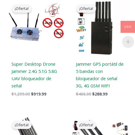
El
El
El
El
precio
precio
precio
precio
¡Oferta!
¡Oferta!
original
actual
original
actual
era:
es:
era:
es:
$1,299.00.
$919.99.
$466.00.
$288.99.
USD
Super Desktop Drone
Jammer GPS portátil de
Jammer 2.4G 5.1G 5.8G
5 bandas con
UAV bloqueador de
bloqueador de señal
señal
3G, 4G GSM WIFI
$
1,299.00
$
919.99
$
466.00
$
288.99
El
El
El
El
precio
precio
precio
precio
¡Oferta!
¡Oferta!
original
actual
original
actual
era:
es:
era:
es: