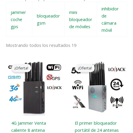
inhibidor
jammer
mini
bloqueador
de
coche
bloqueador
gsm
cámara
gps
de móviles
móvil
Mostrando todos los resultados 19
El
El
El
El
precio
precio
precio
precio
¡Oferta!
¡Oferta!
original
actual
original
actual
era:
es:
era:
es:
$599.00.
$219.99.
$1,599.00.
$829.88.
4G Jammer Venta
El primer bloqueador
caliente 8 antena
portátil de 24 antenas