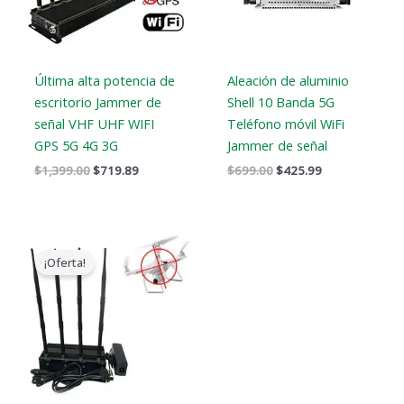
Última alta potencia de
Aleación de aluminio
escritorio Jammer de
Shell 10 Banda 5G
señal VHF UHF WIFI
Teléfono móvil WiFi
GPS 5G 4G 3G
Jammer de señal
$
1,399.00
$
719.89
$
699.00
$
425.99
El
El
precio
precio
¡Oferta!
original
actual
era:
es:
$1,999.00.
$1,299.99.