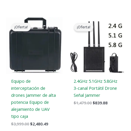
El
El
El
El
precio
precio
precio
precio
¡Oferta!
¡Oferta!
original
actual
original
actual
era:
es:
era:
es:
$3,999.00.
$2,480.49.
$1,479.00.
$839.88.
Equipo de
2.4GHz 5.1GHz 5.8GHz
interceptación de
3-canal Portátil Drone
drones Jammer de alta
Señal Jammer
potencia Equipo de
$
1,479.00
$
839.88
alejamiento de UAV
tipo caja
$
3,999.00
$
2,480.49