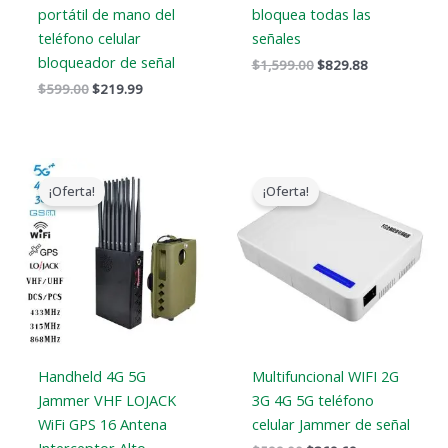
portátil de mano del
bloquea todas las
teléfono celular
señales
bloqueador de señal
$
1,599.00
$
829.88
$
599.00
$
219.99
El
El
El
El
precio
precio
precio
precio
¡Oferta!
¡Oferta!
original
actual
original
actual
era:
es:
era:
es:
$1,539.00.
$839.99.
$599.00.
$369.69.
Handheld 4G 5G
Multifuncional WIFI 2G
Jammer VHF LOJACK
3G 4G 5G teléfono
WiFi GPS 16 Antena
celular Jammer de señal