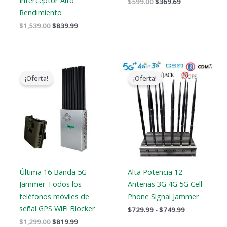
Interceptor Alto
$
599.00
$
369.69
Rendimiento
$
1,539.00
$
839.99
El
El
Gama
precio
precio
de
¡Oferta!
¡Oferta!
original
actual
precios:
era:
es:
$729.99
$1,299.00.
$819.99.
a
$749.99
Última 16 Banda 5G
Alta Potencia 12
Jammer Todos los
Antenas 3G 4G 5G Cell
teléfonos móviles de
Phone Signal Jammer
señal GPS WiFi Blocker
$
729.99
-
$
749.99
$
1,299.00
$
819.99