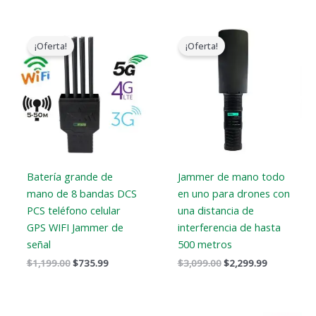
El
El
El
El
precio
precio
precio
precio
¡Oferta!
¡Oferta!
original
actual
original
actual
era:
es:
era:
es:
$1,199.00.
$735.99.
$3,099.00.
$2,299.99.
Batería grande de
Jammer de mano todo
mano de 8 bandas DCS
en uno para drones con
PCS teléfono celular
una distancia de
GPS WIFI Jammer de
interferencia de hasta
señal
500 metros
$
1,199.00
$
735.99
$
3,099.00
$
2,299.99