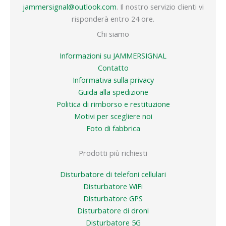
jammersignal@outlook.com
. Il nostro servizio clienti vi
risponderà entro 24 ore.
Chi siamo
Informazioni su JAMMERSIGNAL
Contatto
Informativa sulla privacy
Guida alla spedizione
Politica di rimborso e restituzione
Motivi per scegliere noi
Foto di fabbrica
Prodotti più richiesti
Disturbatore di telefoni cellulari
Disturbatore WiFi
Disturbatore GPS
Disturbatore di droni
Disturbatore 5G