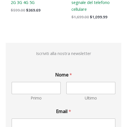
2G 3G 4G 5G
segnale del telefono
cellulare
$
599.00
$
369.69
$
1,699.00
$
1,099.99
Iscriviti alla nostra newsletter
Nome
*
Primo
Ultimo
Email
*