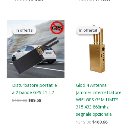
Il
Il
Il
Il
prezzo
prezzo
prezzo
prezzo
In offerta!
In offerta!
In offerta!
In offerta!
originale
attuale
originale
attuale
era:
è:
era:
è:
$159.00.
$89.58.
$319.00.
$169.66.
Disturbatore portatile
Glod 4 Antenna
a 2 bande GPS L1-L2
Jammer intercettatore
WIFI GPS GSM UMTS
$
159.00
$
89.58
315 433 868mhz
segnale opzionale
$
319.00
$
169.66