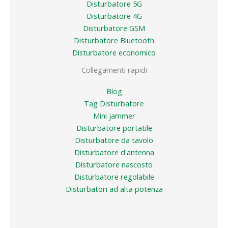
Disturbatore 5G
Disturbatore 4G
Disturbatore GSM
Disturbatore Bluetooth
Disturbatore economico
Collegamenti rapidi
Blog
Tag Disturbatore
Mini jammer
Disturbatore portatile
Disturbatore da tavolo
Disturbatore d'antenna
Disturbatore nascosto
Disturbatore regolabile
Disturbatori ad alta potenza