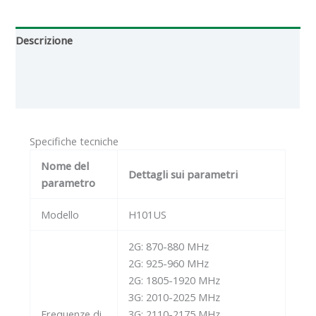
Descrizione
Informazioni aggiuntive
Recensioni (0)
Specifiche tecniche
Nome del
Dettagli sui parametri
parametro
Modello
H101US
2G: 870-880 MHz
2G: 925-960 MHz
2G: 1805-1920 MHz
3G: 2010-2025 MHz
Frequenze di
3G: 2110-2175 MHz