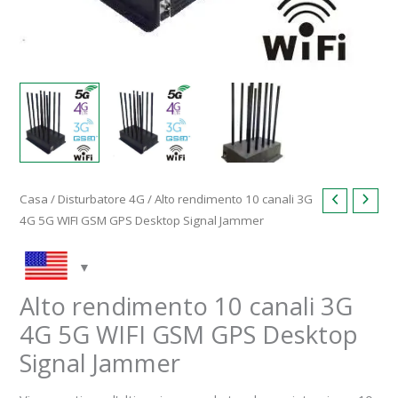
Casa
/
Disturbatore 4G
/ Alto rendimento 10 canali 3G
4G 5G WIFI GSM GPS Desktop Signal Jammer
Alto rendimento 10 canali 3G
4G 5G WIFI GSM GPS Desktop
Signal Jammer