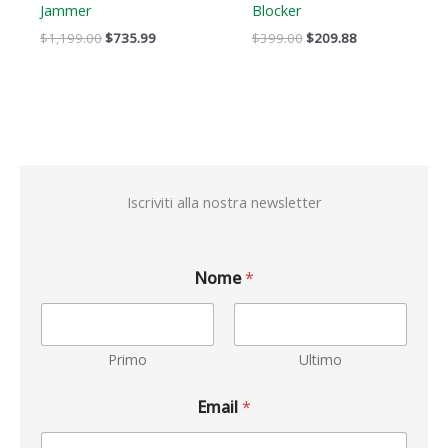
Jammer
Blocker
$
1,199.00
$
735.99
$
399.00
$
209.88
Iscriviti alla nostra newsletter
Nome
*
Primo
Ultimo
Email
*