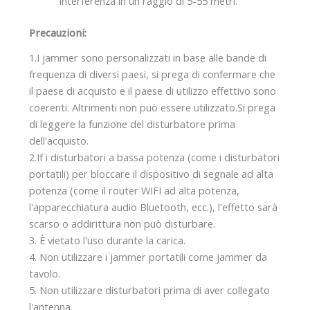
interferenza in un raggio di 5-55 metri.
Precauzioni:
1.I jammer sono personalizzati in base alle bande di
frequenza di diversi paesi, si prega di confermare che
il paese di acquisto e il paese di utilizzo effettivo sono
coerenti. Altrimenti non può essere utilizzato.Si prega
di leggere la funzione del disturbatore prima
dell'acquisto.
2.If i disturbatori a bassa potenza (come i disturbatori
portatili) per bloccare il dispositivo di segnale ad alta
potenza (come il router WIFI ad alta potenza,
l'apparecchiatura audio Bluetooth, ecc.), l'effetto sarà
scarso o addirittura non può disturbare.
3. È vietato l'uso durante la carica.
4. Non utilizzare i jammer portatili come jammer da
tavolo.
5. Non utilizzare disturbatori prima di aver collegato
l'antenna.