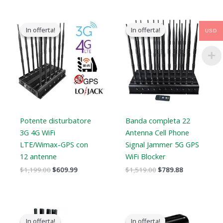
Il
Il
Il
Il
prezzo
prezzo
prezzo
prezzo
In offerta!
In offerta!
In offerta!
In offerta!
USD
originale
attuale
originale
attuale
era:
è:
era:
è:
$1,199.00.
$609.99.
$1,519.00.
$789.88.
Potente disturbatore
Banda completa 22
3G 4G WiFi
Antenna Cell Phone
LTE/Wimax-GPS con
Signal Jammer 5G GPS
12 antenne
WiFi Blocker
$
1,199.00
$
609.99
$
1,519.00
$
789.88
Il
Il
Il
Il
prezzo
prezzo
prezzo
prezzo
In offerta!
In offerta!
In offerta!
In offerta!