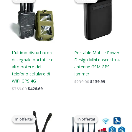
originale
attuale
originale
attuale
era:
è:
era:
è:
$769.00.
$426.69.
$239.00.
$139.99.
L'ultimo disturbatore
Portable Mobile Power
di segnale portatile di
Design Mini nascosto 4
alto potere del
antenne GSM GPS
telefono cellulare di
Jammer
WIFI GPS 4G
$
239.00
$
139.99
$
769.00
$
426.69
Il
Il
Gamma
prezzo
prezzo
di
In offerta!
In offerta!
In offerta!
In offerta!
originale
attuale
prezzi:
era:
è:
Da
$119.00.
$79.99.
$316.89