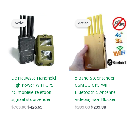
Oorspronkelijke
Huidige
Oorspronkelijke
Huidige
prijs
prijs
prijs
prijs
Actie!
Actie!
was:
is:
was:
is:
$769.00.
$426.69.
$399.00.
$209.88.
De nieuwste Handheld
5 Band Stoorzender
High Power WIFI GPS
GSM 3G GPS WIFI
4G mobiele telefoon
Bluetooth 5 Antenne
signaal stoorzender
Videosignaal Blocker
$
769.00
$
426.69
$
399.00
$
209.88