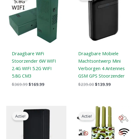
$369.99.
$169.99.
$239.00.
$139.99.
Draagbare WiFi
Draagbare Mobiele
Stoorzender 6W WIFI
Machtsontwerp Mini
2.4G WIFI 5.2G WIFI
Verborgen 4 Antennes
5.8G CM3
GSM GPS Stoorzender
$
369.99
$
169.99
$
239.00
$
139.99
Oorspronkelijke
Huidige
Oorspronkelijke
Huidige
prijs
prijs
prijs
prijs
Actie!
Actie!
was:
is:
was:
is:
$169.00.
$99.66.
$599.00.
$396.99.