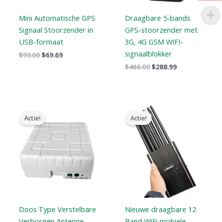
Mini Automatische GPS
Draagbare 5-bands
Signaal Stoorzender in
GPS-stoorzender met
USB-formaat
3G, 4G GSM WIFI-
signaalblokker
$
99.00
$
69.69
$
466.00
$
288.99
Oorspronkelijke
Huidige
Oorspronkelijke
Huidige
prijs
prijs
prijs
prijs
Actie!
Actie!
was:
is:
was:
is:
$1,699.00.
$1,099.99.
$999.00.
$649.99.
Doos Type Verstelbare
Nieuwe draagbare 12
Verborgen Antenne
Band WiFi mobiele