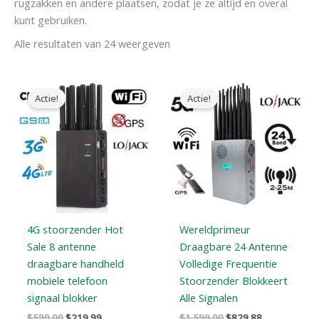
rugzakken en andere plaatsen, zodat je ze altijd en overal
kunt gebruiken.
Alle resultaten van 24 weergeven
Oorspronkelijke
Huidige
Oorspronkelijke
Huidige
prijs
prijs
prijs
prijs
Actie!
Actie!
was:
is:
was:
is:
$599.00.
$219.99.
$1,599.00.
$829.88.
4G stoorzender Hot
Wereldprimeur
Sale 8 antenne
Draagbare 24 Antenne
draagbare handheld
Volledige Frequentie
mobiele telefoon
Stoorzender Blokkeert
signaal blokker
Alle Signalen
$
599.00
$
219.99
$
1,599.00
$
829.88