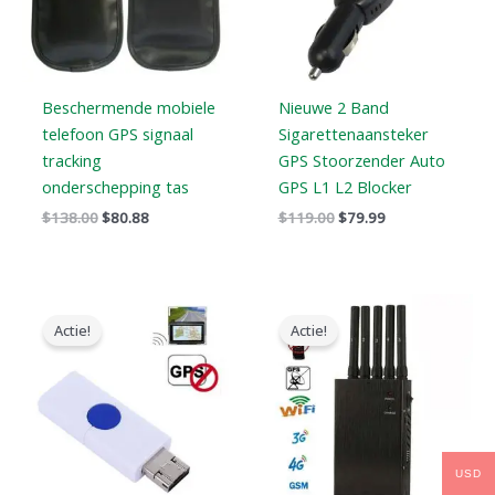
Beschermende mobiele
Nieuwe 2 Band
telefoon GPS signaal
Sigarettenaansteker
tracking
GPS Stoorzender Auto
onderschepping tas
GPS L1 L2 Blocker
$
138.00
$
80.88
$
119.00
$
79.99
Oorspronkelijke
Huidige
Oorspronkelijke
Huidige
prijs
prijs
prijs
prijs
Actie!
Actie!
was:
is:
was:
is:
$99.00.
$69.69.
$466.00.
$288.99.
USD