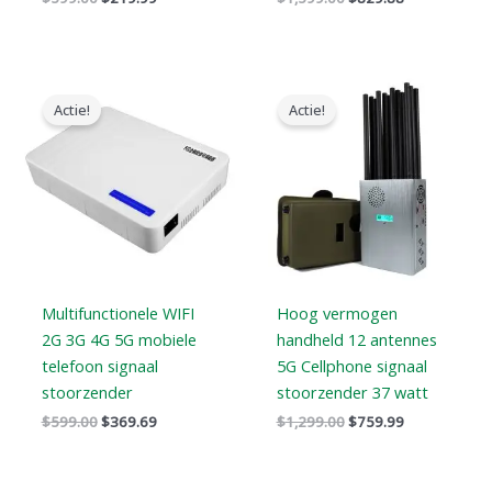
Oorspronkelijke
Huidige
Oorspronkelijke
Huidige
prijs
prijs
prijs
prijs
Actie!
Actie!
was:
is:
was:
is:
$599.00.
$369.69.
$1,299.00.
$759.99.
Multifunctionele WIFI
Hoog vermogen
2G 3G 4G 5G mobiele
handheld 12 antennes
telefoon signaal
5G Cellphone signaal
stoorzender
stoorzender 37 watt
$
599.00
$
369.69
$
1,299.00
$
759.99