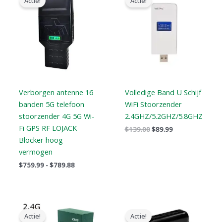
Actie!
Actie!
tot
was:
is:
$789.88
$139.00.
$89.99.
Verborgen antenne 16
Volledige Band U Schijf
banden 5G telefoon
WiFi Stoorzender
stoorzender 4G 5G Wi-
2.4GHZ/5.2GHZ/5.8GHZ
Fi GPS RF LOJACK
$
139.00
$
89.99
Blocker hoog
vermogen
$
759.99
-
$
789.88
Oorspronkelijke
Huidige
Oorspronkelijke
Huidige
prijs
prijs
prijs
prijs
Actie!
Actie!
was:
is:
was:
is: