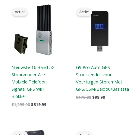
Oorspronkelijke
Huidige
Oorspronkelijke
Huidige
prijs
prijs
prijs
prijs
Actie!
Actie!
was:
is:
was:
is:
$1,299.00.
$819.99.
$179.00.
$99.99.
Nieuwste 16 Band 5G
G9 Pro Auto GPS
Stoorzender Alle
Stoorzender voor
Mobiele Telefoon
Voertuigen Storen Met
Signaal GPS WiFi
GPS/GSM/Beidou/Basisstatio
Blokker
$
179.00
$
99.99
$
1,299.00
$
819.99
Prijsklasse:
Oorspronkelijke
Huidige
$759.99
prijs
prijs