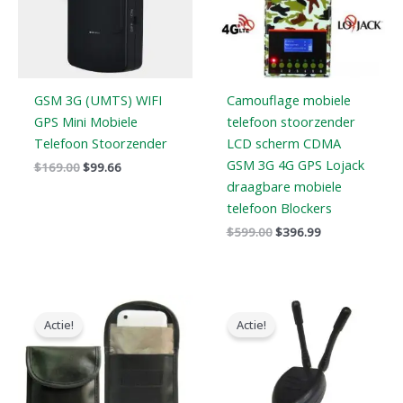
GSM 3G (UMTS) WIFI
Camouflage mobiele
GPS Mini Mobiele
telefoon stoorzender
Telefoon Stoorzender
LCD scherm CDMA
GSM 3G 4G GPS Lojack
$
169.00
$
99.66
draagbare mobiele
telefoon Blockers
$
599.00
$
396.99
Oorspronkelijke
Huidige
Oorspronkelijke
Huidige
prijs
prijs
prijs
prijs
Actie!
Actie!
was:
is:
was:
is:
$138.00.
$80.88.
$119.00.
$79.99.