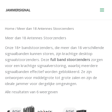
Overslaan
naar
inhoud
Home
/ Meer dan 18 Antennes Stoorzenders
Meer dan 18 Antennes Stoorzenders
Onze 18+ bandstoorzenders, die meer dan 18 verschillende
signaalbanden kunnen storen, zijn krachtige desktop
signaalstoorzenders. Deze
full band stoorzenders
zorgen
voor een krachtige signaalverstoring, waarbij meerdere
signaalbanden effectief worden geblokkeerd. Ze zijn
ontworpen voor middelgrote tot grote zalen en zijn de
ideale jammer voor dergelijke omgevingen.
Alle resultaten van 6 weergeven
Oorspronkelijke
Huidige
Oorspronkelijke
Huidige
prijs
prijs
prijs
prijs
Actie!
Actie!