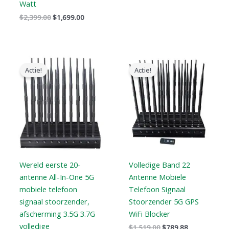
Watt
$
2,399.00
$
1,699.00
Oorspronkelijke
Huidige
Oorspronkelijke
Huidige
prijs
prijs
prijs
prijs
Actie!
Actie!
was:
is:
was:
is:
$1,399.00.
$749.99.
$1,519.00.
$789.88.
Wereld eerste 20-
Volledige Band 22
antenne All-In-One 5G
Antenne Mobiele
mobiele telefoon
Telefoon Signaal
signaal stoorzender,
Stoorzender 5G GPS
afscherming 3.5G 3.7G
WiFi Blocker
volledige
$
1,519.00
$
789.88