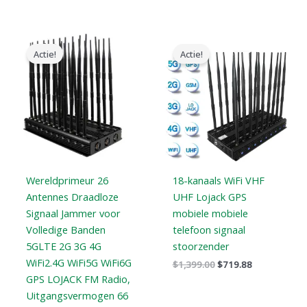
Oorspronkelijke
Huidige
Oorspronkelijke
Huidige
prijs
prijs
prijs
prijs
Actie!
Actie!
was:
is:
was:
is:
$2,399.00.
$1,699.00.
$1,399.00.
$719.88.
Wereldprimeur 26
18-kanaals WiFi VHF
Antennes Draadloze
UHF Lojack GPS
Signaal Jammer voor
mobiele mobiele
Volledige Banden
telefoon signaal
5GLTE 2G 3G 4G
stoorzender
WiFi2.4G WiFi5G WiFi6G
$
1,399.00
$
719.88
GPS LOJACK FM Radio,
Uitgangsvermogen 66