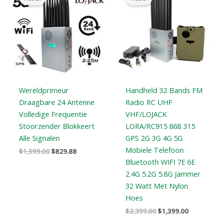
was:
is:
was:
is:
$1,599.00.
$829.88.
$2,399.00.
$1,399.00.
Wereldprimeur
Handheld 32 Bands FM
Draagbare 24 Antenne
Radio RC UHF
Volledige Frequentie
VHF/LOJACK
Stoorzender Blokkeert
LORA/RC915 868 315
Alle Signalen
GPS 2G 3G 4G 5G
Mobiele Telefoon
$
1,599.00
$
829.88
Bluetooth WIFI 7E 6E
2.4G 5.2G 5.8G Jammer
32 Watt Met Nylon
Hoes
$
2,399.00
$
1,399.00