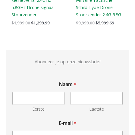
Kleine Aerial 2.4GHz
Militaire Tactische
5.8GHz Drone signaal
Schild Type Drone
Stoorzender
Stoorzender 2.4G 5.8G
$
1,999.00
$
1,299.99
$
9,999.00
$
5,999.69
Abonneer je op onze nieuwsbrief
Naam
*
Eerste
Laatste
E-mail
*