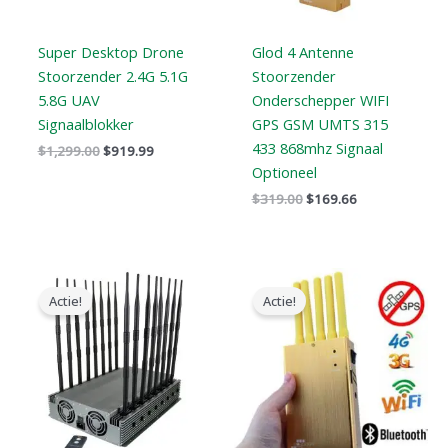
Super Desktop Drone
Glod 4 Antenne
Stoorzender 2.4G 5.1G
Stoorzender
5.8G UAV
Onderschepper WIFI
Signaalblokker
GPS GSM UMTS 315
433 868mhz Signaal
$
1,299.00
$
919.99
Optioneel
$
319.00
$
169.66
Oorspronkelijke
Huidige
Oorspronkelijke
Huidige
prijs
prijs
prijs
prijs
Actie!
Actie!
was:
is:
was:
is:
$2,299.00.
$1,659.99.
$399.00.
$209.88.