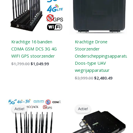
Krachtige 16 banden
Krachtige Drone
CDMA GSM DCS 3G 4G
Stoorzender
WIFI GPS stoorzender
Onderscheppingsapparatuur
Doos-type UAV
$
1,799.00
$
1,049.99
wegrijapparatuur
$
3,999.00
$
2,480.49
Oorspronkelijke
Huidige
Oorspronkelijke
Huidige
prijs
prijs
prijs
prijs
Actie!
Actie!
was:
is:
was:
is:
$1,899.00.
$1,166.99.
$5,999.00.
$3,399.49.