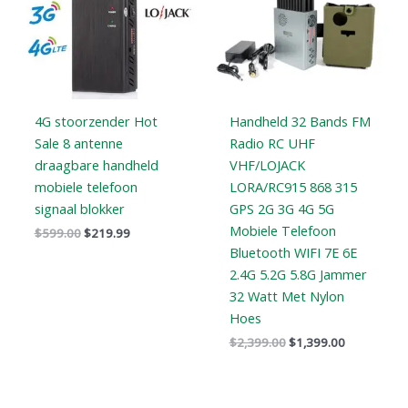
4G stoorzender Hot
Handheld 32 Bands FM
Sale 8 antenne
Radio RC UHF
draagbare handheld
VHF/LOJACK
mobiele telefoon
LORA/RC915 868 315
signaal blokker
GPS 2G 3G 4G 5G
Mobiele Telefoon
$
599.00
$
219.99
Bluetooth WIFI 7E 6E
2.4G 5.2G 5.8G Jammer
32 Watt Met Nylon
Hoes
$
2,399.00
$
1,399.00