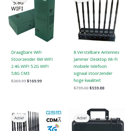
was:
is:
was:
is:
$369.99.
$169.99.
$799.00.
$559.88.
Draagbare WiFi
8 Verstelbare Antennes
Stoorzender 6W WIFI
Jammer Desktop Wi-Fi
2.4G WIFI 5.2G WIFI
mobiele telefoon
5.8G CM3
signaal stoorzender
hoge kwaliteit
$
369.99
$
169.99
$
799.00
$
559.88
Oorspronkelijke
Huidige
Oorspronkelijke
Huidige
prijs
prijs
prijs
prijs
Actie!
Actie!
was:
is:
was:
is:
$1,799.00.
$1,049.99.
$3,999.00.
$2,480.49.