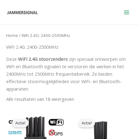
Overslaan
naar
inhoud
Home
/ WiFi 2.4G: 2400-2500MHz
WiFi 2.4G: 2400-2500MHz
Deze
WiFi 2.4G stoorzenders
zijn speciaal ontworpen om
WiFi en Bluetooth signalen te verstoren die werken in het
2400MHz tot 2500MHz frequentiebereik. Ze bieden
effectieve stoormogelijkheden voor WiFi- en Bluetooth-
apparaten.
Alle resultaten van 18 weergeven
Oorspronkelijke
Huidige
Oorspronkelijke
Huidige
prijs
prijs
prijs
prijs
Actie!
Actie!
was:
is:
was:
is:
$599.00.
$219.99.
$2,399.00.
$1,399.00.