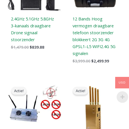
2.4GHz 5.1GHz 5.8GHz
12 Bands Hoog
3-kanaals draagbare
vermogen draagbare
Drone signaal
telefoon stoorzender
stoorzender
blokkeert 2G 3G 4G
GPSL1-L5 WIFI2.4G 5G
$
1,479.00
$
839.88
signalen
$
3,999.00
$
2,499.99
Oorspronkelijke
Huidige
Oorspronkelijke
Huidige
USD
prijs
prijs
prijs
prijs
Actie!
Actie!
was:
is:
was:
is:
$1,299.00.
$919.99.
$319.00.
$169.66.