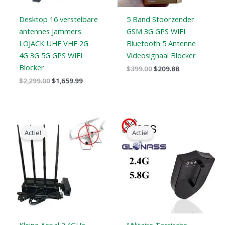
Desktop 16 verstelbare
5 Band Stoorzender
antennes Jammers
GSM 3G GPS WIFI
LOJACK UHF VHF 2G
Bluetooth 5 Antenne
4G 3G 5G GPS WIFI
Videosignaal Blocker
Blocker
$
399.00
$
209.88
$
2,299.00
$
1,659.99
Oorspronkelijke
Huidige
Oorspronkelijke
Huidige
prijs
prijs
prijs
prijs
Actie!
Actie!
was:
is:
was:
is:
$1,999.00.
$1,299.99.
$9,999.00.
$5,999.69.