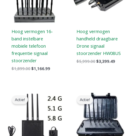
Hoog vermogen 16-
Hoog vermogen
band instelbare
handheld draagbare
mobiele telefoon
Drone signaal
frequentie signaal
stoorzender HW08US
stoorzender
$
5,999.00
$
3,399.49
$
1,899.00
$
1,166.99
Oorspronkelijke
Huidige
Oorspronkelijke
Huidige
prijs
prijs
prijs
prijs
Actie!
Actie!
was:
is:
was:
is:
$1,479.00.
$839.88.
$3,999.00.
$2,499.99.