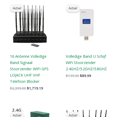
Oorspronkelijke
Huidige
Oorspronkelijke
Huidige
prijs
prijs
prijs
prijs
Actie!
Actie!
was:
is:
was:
is:
$2,399.00.
$1,719.19.
$139.00.
$89.99.
16 Antenne Volledige
Volledige Band U Schijf
Band Signaal
WiFi Stoorzender
Stoorzender WIFI GPS
2.4GHZ/5.2GHZ/5.8GHZ
LOJACK UHF VHF
$
139.00
$
89.99
Telefoon Blocker
$
2,399.00
$
1,719.19
Oorspronkelijke
Huidige
Oorspronkelijke
Huidige
prijs
prijs
prijs
prijs
Actie!
Actie!