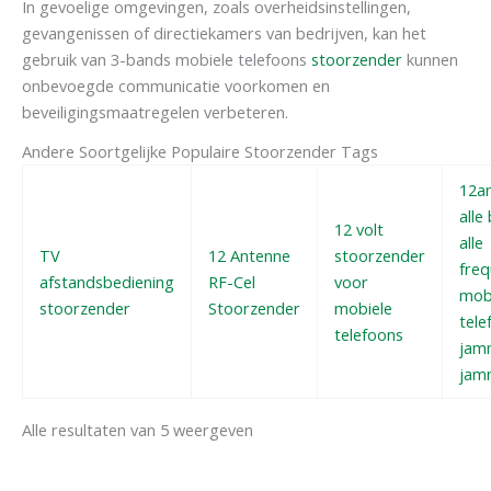
In gevoelige omgevingen, zoals overheidsinstellingen,
gevangenissen of directiekamers van bedrijven, kan het
gebruik van 3-bands mobiele telefoons
stoorzender
kunnen
onbevoegde communicatie voorkomen en
beveiligingsmaatregelen verbeteren.
Andere Soortgelijke Populaire Stoorzender Tags
12a
alle
12 volt
alle
TV
12 Antenne
stoorzender
freq
afstandsbediening
RF-Cel
voor
mob
stoorzender
Stoorzender
mobiele
tele
telefoons
jam
jam
Alle resultaten van 5 weergeven
Oorspronkelijke
Huidige
Oorspronkelijke
Huidige