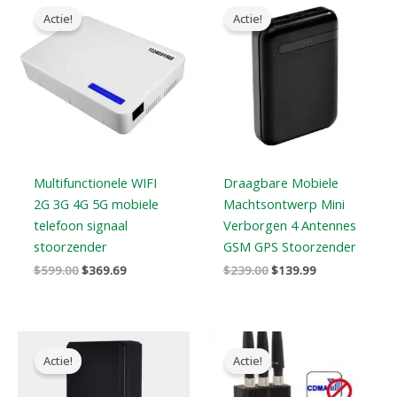
prijs
prijs
prijs
prijs
Actie!
Actie!
was:
is:
was:
is:
$599.00.
$369.69.
$239.00.
$139.99.
Multifunctionele WIFI
Draagbare Mobiele
2G 3G 4G 5G mobiele
Machtsontwerp Mini
telefoon signaal
Verborgen 4 Antennes
stoorzender
GSM GPS Stoorzender
$
599.00
$
369.69
$
239.00
$
139.99
Oorspronkelijke
Huidige
Oorspronkelijke
Huidige
prijs
prijs
prijs
prijs
Actie!
Actie!
was:
is:
was:
is:
$169.00.
$99.66.
$99.00.
$69.99.