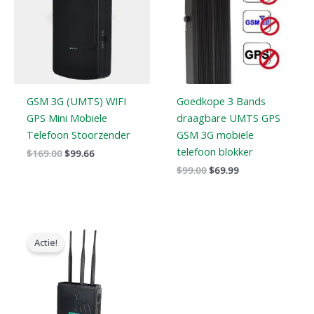
GSM 3G (UMTS) WIFI
Goedkope 3 Bands
GPS Mini Mobiele
draagbare UMTS GPS
Telefoon Stoorzender
GSM 3G mobiele
telefoon blokker
$
169.00
$
99.66
$
99.00
$
69.99
Oorspronkelijke
Huidige
prijs
prijs
Actie!
was:
is:
$799.00.
$539.99.