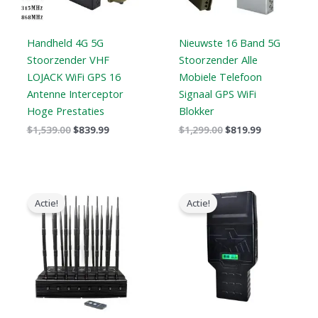
Handheld 4G 5G
Nieuwste 16 Band 5G
Stoorzender VHF
Stoorzender Alle
LOJACK WiFi GPS 16
Mobiele Telefoon
Antenne Interceptor
Signaal GPS WiFi
Hoge Prestaties
Blokker
$
1,539.00
$
839.99
$
1,299.00
$
819.99
Oorspronkelijke
Huidige
Prijsklasse:
prijs
prijs
$759.99
Actie!
Actie!
was:
is:
tot
$2,399.00.
$1,719.19.
$789.88