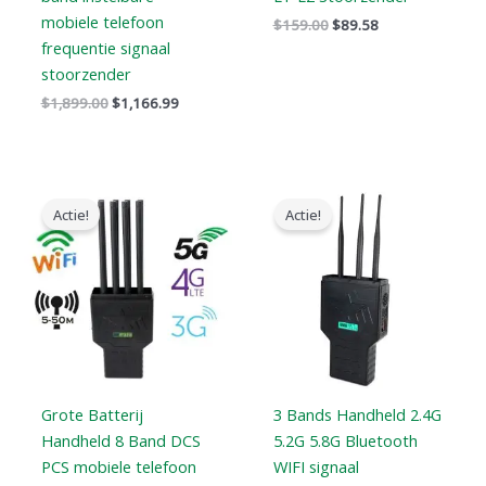
mobiele telefoon
$
159.00
$
89.58
frequentie signaal
stoorzender
$
1,899.00
$
1,166.99
Oorspronkelijke
Huidige
Oorspronkelijke
Huidige
prijs
prijs
prijs
prijs
Actie!
Actie!
was:
is:
was:
is:
$1,199.00.
$735.99.
$799.00.
$539.99.
Grote Batterij
3 Bands Handheld 2.4G
Handheld 8 Band DCS
5.2G 5.8G Bluetooth
PCS mobiele telefoon
WIFI signaal