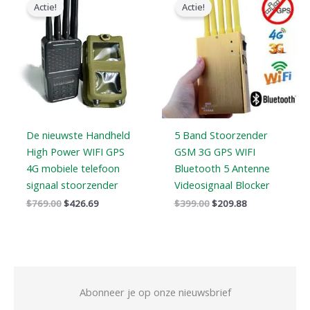
prijs
prijs
prijs
prijs
Actie!
Actie!
was:
is:
was:
is:
$769.00.
$426.69.
$399.00.
$209.88.
De nieuwste Handheld
5 Band Stoorzender
High Power WIFI GPS
GSM 3G GPS WIFI
4G mobiele telefoon
Bluetooth 5 Antenne
signaal stoorzender
Videosignaal Blocker
$
769.00
$
426.69
$
399.00
$
209.88
Abonneer je op onze nieuwsbrief