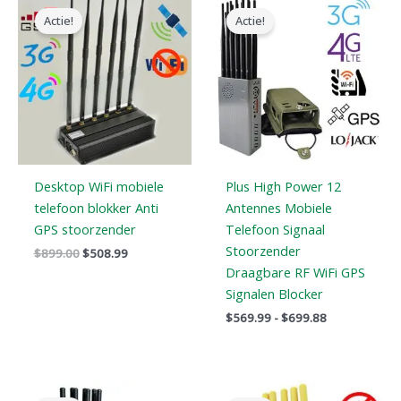
prijs
prijs
$569.99
Actie!
Actie!
was:
is:
tot
$899.00.
$508.99.
$699.88
Desktop WiFi mobiele
Plus High Power 12
telefoon blokker Anti
Antennes Mobiele
GPS stoorzender
Telefoon Signaal
Stoorzender
$
899.00
$
508.99
Draagbare RF WiFi GPS
Signalen Blocker
$
569.99
-
$
699.88
Oorspronkelijke
Huidige
Oorspronkelijke
Huidige