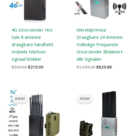
4G stoorzender Hot
Wereldprimeur
Sale 8 antenne
Draagbare 24 Antenne
draagbare handheld
Volledige Frequentie
mobiele telefoon
Stoorzender Blokkeert
signaal blokker
Alle Signalen
$
599.00
$
219.99
$
1,599.00
$
829.88
Oorspronkelijke
Huidige
Oorspronkelijke
Huidige
prijs
prijs
prijs
prijs
Actie!
Actie!
was:
is:
was:
is:
$1,539.00.
$839.99.
$1,299.00.
$819.99.