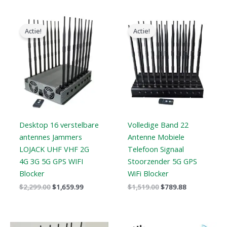
Oorspronkelijke
Huidige
Oorspronkelijke
Huidige
prijs
prijs
prijs
prijs
Actie!
Actie!
was:
is:
was:
is:
$2,299.00.
$1,659.99.
$1,519.00.
$789.88.
Desktop 16 verstelbare
Volledige Band 22
antennes Jammers
Antenne Mobiele
LOJACK UHF VHF 2G
Telefoon Signaal
4G 3G 5G GPS WIFI
Stoorzender 5G GPS
Blocker
WiFi Blocker
$
2,299.00
$
1,659.99
$
1,519.00
$
789.88
Oorspronkelijke
Huidige
Prijsklasse: