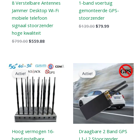
8 Verstelbare Antennes
1-band voertuig
Jammer Desktop Wi-Fi
gemonteerde GPS-
mobiele telefoon
stoorzender
signaal stoorzender
$
139.00
$
79.99
hoge kwaliteit
$
799.00
$
559.88
Oorspronkelijke
Huidige
Oorspronkelijke
Huidige
prijs
prijs
prijs
prijs
Actie!
Actie!
was:
is:
was:
is:
$1,899.00.
$1,166.99.
$159.00.
$89.58.
Hoog vermogen 16-
Draagbare 2 Band GPS
band instelbare
L1-L2 Stoorzender