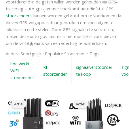
voortdurend in de gaten willen worden gehouden via GPS-
tracering. auto gps-jammer voorkomt autodiefstal. GPS
stoorzenders
kunnen worden gebruikt om te voorkomen dat
dieven GPS-volgapparatuur gebruiken om voertuigen te
lokaliseren en te stelen. Door GPS-signalen te verstoren,
maken deze auto gps jammers het moeilijker voor dieven
om de verblijfplaats van een voertuig te achterhalen.
Andere Soortgelijke Populaire Stoorzender Tags
hoe werkt
RF
signaalverstoorder
sig
WIFI
stoorzender
te koop
voo
stoorzender
Oorspronkelijke
Huidige
Oorspronkelijke
Huidige
prijs
prijs
prijs
prijs
Actie!
Actie!
was:
is:
was:
is:
$599.00.
$219.99.
$1,599.00.
$829.88.