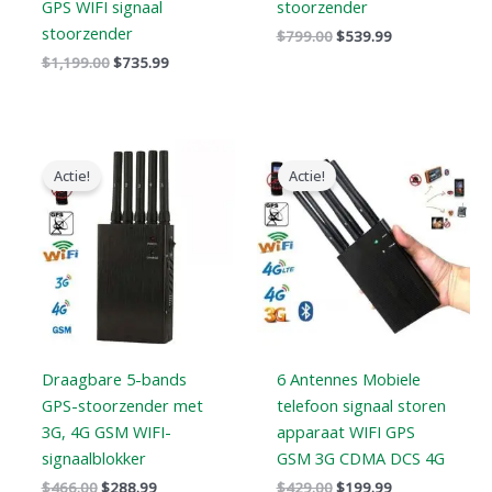
GPS WIFI signaal
stoorzender
stoorzender
$
799.00
$
539.99
$
1,199.00
$
735.99
Oorspronkelijke
Huidige
Oorspronkelijke
Huidige
prijs
prijs
prijs
prijs
Actie!
Actie!
was:
is:
was:
is:
$466.00.
$288.99.
$429.00.
$199.99.
Draagbare 5-bands
6 Antennes Mobiele
GPS-stoorzender met
telefoon signaal storen
3G, 4G GSM WIFI-
apparaat WIFI GPS
signaalblokker
GSM 3G CDMA DCS 4G
$
466.00
$
288.99
$
429.00
$
199.99