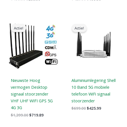
Oorspronkelijke
Huidige
Oorspronkelijke
Huidige
prijs
prijs
prijs
prijs
Actie!
Actie!
was:
is:
was:
is:
$1,399.00.
$719.89.
$699.00.
$425.99.
Nieuwste Hoog
Aluminiumlegering Shell
vermogen Desktop
10 Band 5G mobiele
signaal stoorzender
telefoon WiFi signaal
VHF UHF WIFI GPS 5G
stoorzender
4G 3G
$
699.00
$
425.99
$
1,399.00
$
719.89