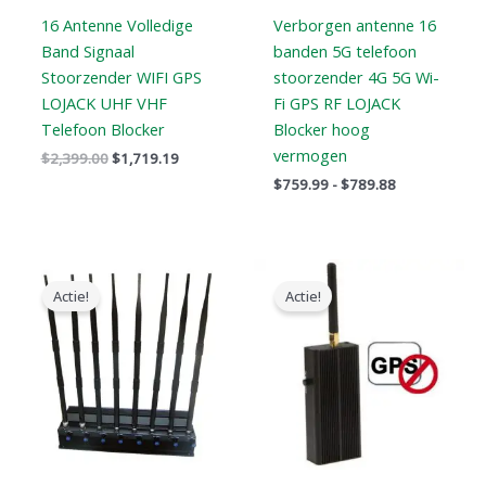
16 Antenne Volledige
Verborgen antenne 16
Band Signaal
banden 5G telefoon
Stoorzender WIFI GPS
stoorzender 4G 5G Wi-
LOJACK UHF VHF
Fi GPS RF LOJACK
Telefoon Blocker
Blocker hoog
vermogen
$
2,399.00
$
1,719.19
$
759.99
-
$
789.88
Oorspronkelijke
Huidige
Oorspronkelijke
Huidige
prijs
prijs
prijs
prijs
Actie!
Actie!
was:
is:
was:
is:
$799.00.
$559.88.
$139.00.
$79.99.