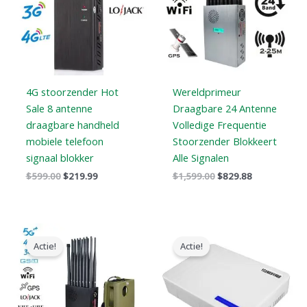
4G stoorzender Hot
Wereldprimeur
Sale 8 antenne
Draagbare 24 Antenne
draagbare handheld
Volledige Frequentie
mobiele telefoon
Stoorzender Blokkeert
signaal blokker
Alle Signalen
$
599.00
$
219.99
$
1,599.00
$
829.88
Oorspronkelijke
Huidige
Oorspronkelijke
Huidige
prijs
prijs
prijs
prijs
Actie!
Actie!
was:
is:
was:
is:
$1,539.00.
$839.99.
$599.00.
$369.69.