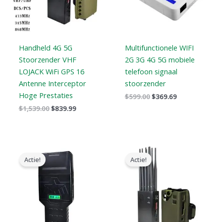
Handheld 4G 5G
Multifunctionele WIFI
Stoorzender VHF
2G 3G 4G 5G mobiele
LOJACK WiFi GPS 16
telefoon signaal
Antenne Interceptor
stoorzender
Hoge Prestaties
$
599.00
$
369.69
$
1,539.00
$
839.99
Prijsklasse:
Prijsklasse:
$759.99
$605.88
Actie!
Actie!
tot
tot
$789.88
$650.99