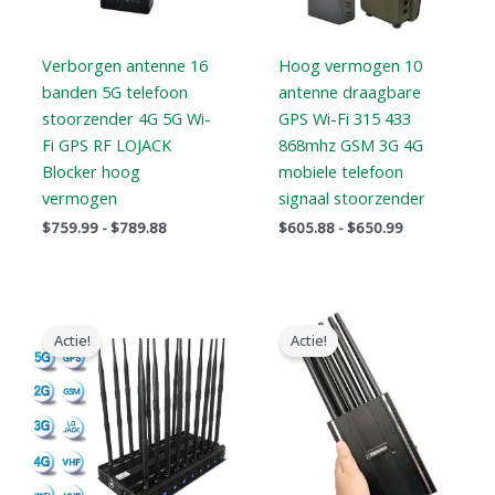
Verborgen antenne 16
Hoog vermogen 10
banden 5G telefoon
antenne draagbare
stoorzender 4G 5G Wi-
GPS Wi-Fi 315 433
Fi GPS RF LOJACK
868mhz GSM 3G 4G
Blocker hoog
mobiele telefoon
vermogen
signaal stoorzender
$
759.99
-
$
789.88
$
605.88
-
$
650.99
Oorspronkelijke
Huidige
Oorspronkelijke
Huidige
prijs
prijs
prijs
prijs
Actie!
Actie!
was:
is:
was:
is:
$1,399.00.
$719.88.
$999.00.
$649.99.