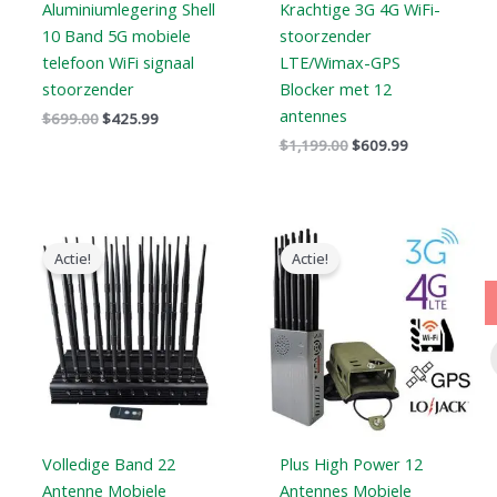
Aluminiumlegering Shell
Krachtige 3G 4G WiFi-
10 Band 5G mobiele
stoorzender
telefoon WiFi signaal
LTE/Wimax-GPS
stoorzender
Blocker met 12
antennes
$
699.00
$
425.99
$
1,199.00
$
609.99
Oorspronkelijke
Huidige
Prijsklasse:
prijs
prijs
$569.99
Actie!
Actie!
was:
is:
tot
$1,519.00.
$789.88.
$699.88
Volledige Band 22
Plus High Power 12
Antenne Mobiele
Antennes Mobiele