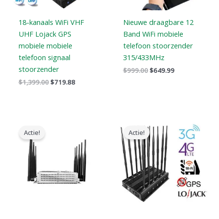
18-kanaals WiFi VHF
Nieuwe draagbare 12
UHF Lojack GPS
Band WiFi mobiele
mobiele mobiele
telefoon stoorzender
telefoon signaal
315/433MHz
stoorzender
$
999.00
$
649.99
$
1,399.00
$
719.88
Oorspronkelijke
Huidige
Oorspronkelijke
Huidige
prijs
prijs
prijs
prijs
Actie!
Actie!
was:
is:
was:
is:
$699.00.
$425.99.
$1,199.00.
$609.99.