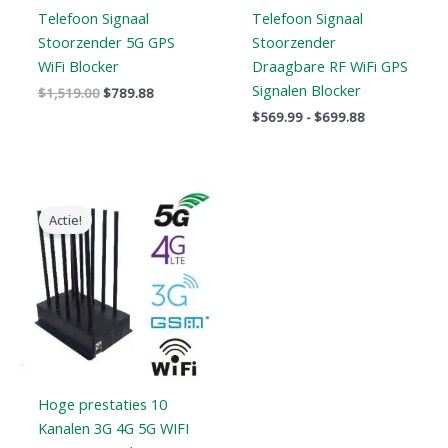
Telefoon Signaal
Telefoon Signaal
Stoorzender 5G GPS
Stoorzender
WiFi Blocker
Draagbare RF WiFi GPS
Signalen Blocker
$
1,519.00
$
789.88
$
569.99
-
$
699.88
Oorspronkelijke
Huidige
prijs
prijs
Actie!
was:
is:
$1,099.00.
$616.99.
Hoge prestaties 10
Kanalen 3G 4G 5G WIFI