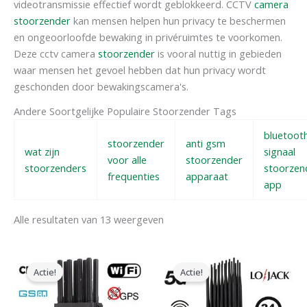
videotransmissie effectief wordt geblokkeerd. CCTV
camera
stoorzender
kan mensen helpen hun privacy te beschermen
en ongeoorloofde bewaking in privéruimtes te voorkomen.
Deze cctv camera
stoorzender
is vooral nuttig in gebieden
waar mensen het gevoel hebben dat hun privacy wordt
geschonden door bewakingscamera's.
Andere Soortgelijke Populaire Stoorzender Tags
bluetoot
stoorzender
anti gsm
wat zijn
signaal
voor alle
stoorzender
stoorzenders
stoorzen
frequenties
apparaat
app
Alle resultaten van 13 weergeven
Oorspronkelijke
Huidige
Oorspronkelijke
Huidige
prijs
prijs
prijs
prijs
Actie!
Actie!
was:
is:
was:
is:
$599.00.
$219.99.
$1,599.00.
$829.88.