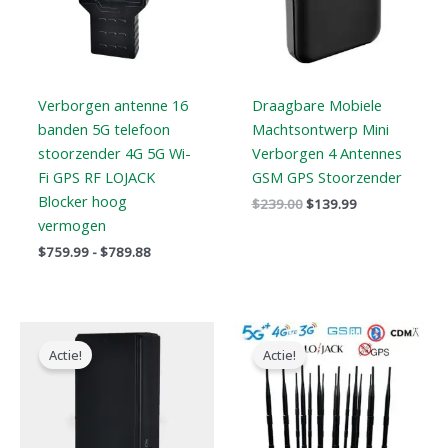
Verborgen antenne 16
Draagbare Mobiele
banden 5G telefoon
Machtsontwerp Mini
stoorzender 4G 5G Wi-
Verborgen 4 Antennes
Fi GPS RF LOJACK
GSM GPS Stoorzender
Blocker hoog
$
239.00
$
139.99
vermogen
$
759.99
-
$
789.88
Oorspronkelijke
Huidige
Oorspronkelijke
Huidige
prijs
prijs
prijs
prijs
Actie!
Actie!
was:
is:
was:
is:
$169.00.
$99.66.
$1,899.00.
$1,166.99.