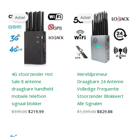
Oorspronkelijke
Huidige
Oorspronkelijke
Huidige
prijs
prijs
prijs
prijs
Actie!
Actie!
was:
is:
was:
is:
$599.00.
$219.99.
$1,599.00.
$829.88.
4G stoorzender Hot
Wereldprimeur
Sale 8 antenne
Draagbare 24 Antenne
draagbare handheld
Volledige Frequentie
mobiele telefoon
Stoorzender Blokkeert
signaal blokker
Alle Signalen
$
599.00
$
219.99
$
1,599.00
$
829.88
Oorspronkelijke
Huidige
Oorspronkelijke
Huidige