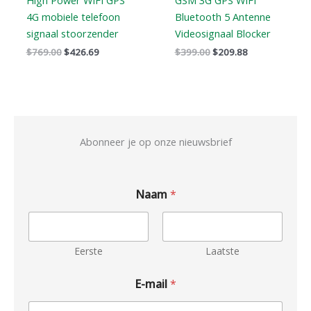
High Power WIFI GPS
GSM 3G GPS WIFI
4G mobiele telefoon
Bluetooth 5 Antenne
signaal stoorzender
Videosignaal Blocker
$
769.00
$
426.69
$
399.00
$
209.88
Abonneer je op onze nieuwsbrief
Naam
*
Eerste
Laatste
E-mail
*