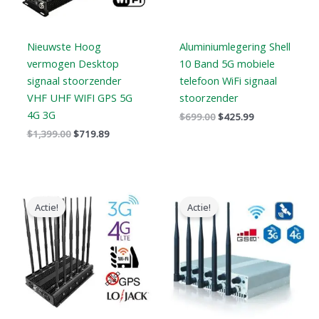
Nieuwste Hoog
Aluminiumlegering Shell
vermogen Desktop
10 Band 5G mobiele
signaal stoorzender
telefoon WiFi signaal
VHF UHF WIFI GPS 5G
stoorzender
4G 3G
$
699.00
$
425.99
$
1,399.00
$
719.89
Oorspronkelijke
Huidige
Prijsklasse:
prijs
prijs
$316.89
Actie!
Actie!
was:
is:
tot
$1,199.00.
$609.99.
$385.48