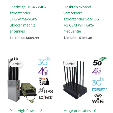
Krachtige 3G 4G WiFi-
Desktop 5-band
stoorzender
verstelbare
LTE/Wimax-GPS
stoorzender voor 3G
Blocker met 12
4G GSM WIFI GPS-
antennes
frequentie
$
1,199.00
$
609.99
$
316.89
-
$
385.48
Prijsklasse:
Oorspronkelijke
Huidige
$569.99
prijs
prijs
Actie!
Actie!
tot
was:
is:
$699.88
$1,099.00.
$616.99.
Plus High Power 12
Hoge prestaties 10