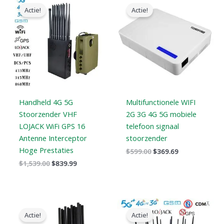
prijs
prijs
prijs
prijs
Actie!
Actie!
was:
is:
was:
is:
$1,539.00.
$839.99.
$599.00.
$369.69.
Handheld 4G 5G
Multifunctionele WIFI
Stoorzender VHF
2G 3G 4G 5G mobiele
LOJACK WiFi GPS 16
telefoon signaal
Antenne Interceptor
stoorzender
Hoge Prestaties
$
599.00
$
369.69
$
1,539.00
$
839.99
Oorspronkelijke
Huidige
Prijsklasse:
prijs
prijs
$729.99
Actie!
Actie!
was:
is:
tot