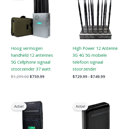
$1,299.00.
$759.99.
$749.99
Hoog vermogen
High Power 12 Antenne
handheld 12 antennes
3G 4G 5G mobiele
5G Cellphone signaal
telefoon signaal
stoorzender 37 watt
stoorzender
$
1,299.00
$
759.99
$
729.99
-
$
749.99
Prijsklasse:
Oorspronkelijke
Huidige
$759.99
prijs
prijs
Actie!
Actie!
tot
was:
is:
$789.88
$239.00.
$139.99.