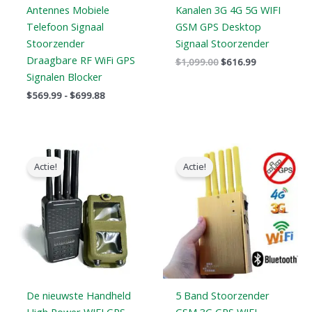
Antennes Mobiele
Kanalen 3G 4G 5G WIFI
Telefoon Signaal
GSM GPS Desktop
Stoorzender
Signaal Stoorzender
Draagbare RF WiFi GPS
$
1,099.00
$
616.99
Signalen Blocker
$
569.99
-
$
699.88
Oorspronkelijke
Huidige
Oorspronkelijke
Huidige
prijs
prijs
prijs
prijs
Actie!
Actie!
was:
is:
was:
is:
$769.00.
$426.69.
$399.00.
$209.88.
De nieuwste Handheld
5 Band Stoorzender