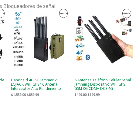
s Bloqueadores de señal
El
El
El
El
Producto
Producto
Pro
nta
Venta
Venta
precio
precio
precio
precio
original
actual
original
actual
En
En
En
era:
es:
era:
es:
$1,539.00.
$839.99.
$429.00.
$199.99.
Venta
Venta
Ven
 de
Handheld 4G 5G Jammer VHF
6 Antenas Teléfono Celular Señal
LOJACK WiFi GPS 16 Antena
Jamming Dispositivo WIFI GPS
Interceptor Alto Rendimiento
GSM 3G CDMA DCS 4G
$
1,539.00
$
839.99
$
429.00
$
199.99