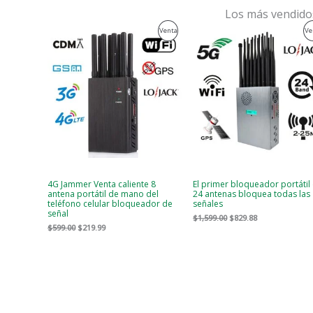
Los más vendido
El
El
El
El
Producto
Venta
Ve
precio
precio
precio
precio
original
actual
original
actual
En
era:
es:
era:
es:
$599.00.
$219.99.
$1,599.00.
$829.88.
Venta
4G Jammer Venta caliente 8
El primer bloqueador portátil
antena portátil de mano del
24 antenas bloquea todas las
teléfono celular bloqueador de
señales
señal
$
1,599.00
$
829.88
$
599.00
$
219.99