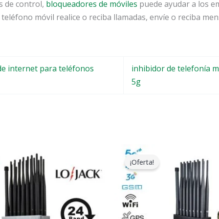
s de control,
bloqueadores de móviles
puede ayudar a los em
 teléfono móvil realice o reciba llamadas, envíe o reciba men
de internet para teléfonos
inhibidor de telefonía m
5g
l
El
El
El
recio
precio
precio
precio
¡Oferta!
riginal
actual
original
actual
ra:
es:
era:
es:
1,599.00.
$829.88.
$1,539.00.
$839.99.