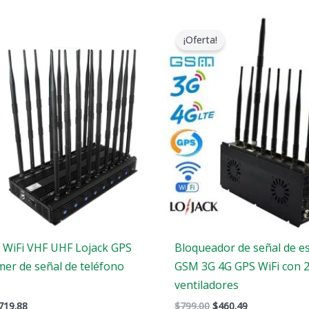
l
El
El
El
recio
precio
precio
precio
¡Oferta!
riginal
actual
original
actual
ra:
es:
era:
es:
1,399.00.
$719.88.
$799.00.
$460.49.
s WiFi VHF UHF Lojack GPS
Bloqueador de señal de es
mer de señal de teléfono
GSM 3G 4G GPS WiFi con 
ventiladores
719.88
$
799.00
$
460.49