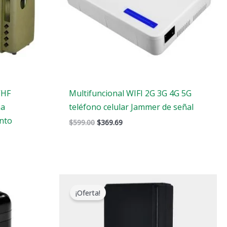
VHF
Multifuncional WIFI 2G 3G 4G 5G
na
teléfono celular Jammer de señal
ento
$
599.00
$
369.69
El
El
precio
precio
¡Oferta!
original
actual
era:
es:
$169.00.
$99.66.