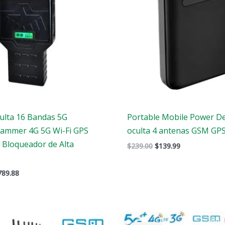
ulta 16 Bandas 5G
Portable Mobile Power De
Jammer 4G 5G Wi-Fi GPS
oculta 4 antenas GSM GP
 Bloqueador de Alta
$
239.00
$
139.99
789.88
l
El
El
El
recio
precio
precio
precio