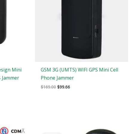
sign Mini
GSM 3G (UMTS) WIFI GPS Mini Cell
S Jammer
Phone Jammer
$
169.00
$
99.66
El
El
precio
precio