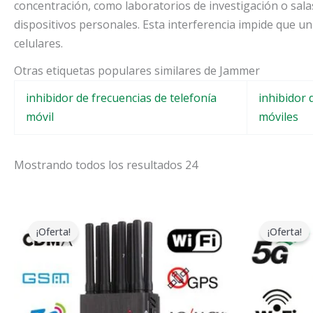
concentración, como laboratorios de investigación o sala
dispositivos personales. Esta interferencia impide que un
celulares.
Otras etiquetas populares similares de Jammer
inhibidor de frecuencias de telefonía
inhibidor 
móvil
móviles
Mostrando todos los resultados 24
El
El
E
precio
precio
p
¡Oferta!
¡Oferta!
original
actual
o
era:
es:
e
$599.00.
$219.99.
$