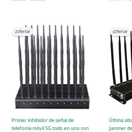
El
El
E
precio
precio
p
¡Oferta!
¡Oferta!
original
actual
o
era:
es:
e
$1,399.00.
$749.99.
$
Primer inhibidor de señal de
Última alt
telefonía móvil 5G todo en uno con
Jammer de