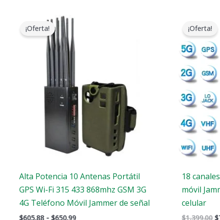
Gama
E
de
p
¡Oferta!
¡Oferta!
precios:
o
$605.88
e
a
$
$650.99
Alta Potencia 10 Antenas Portátil
18 canale
GPS Wi-Fi 315 433 868mhz GSM 3G
móvil Jam
4G Teléfono Móvil Jammer de señal
celular
$
605.88
-
$
650.99
$
1,399.00
$