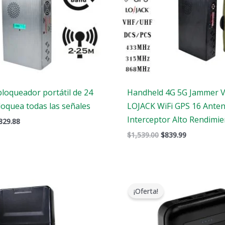
bloqueador portátil de 24
Handheld 4G 5G Jammer 
loquea todas las señales
LOJACK WiFi GPS 16 Ante
Interceptor Alto Rendimi
829.88
$
1,539.00
$
839.99
Gama
El
El
de
precio
precio
¡Oferta!
precios:
original
actual
$759.99
era:
es:
a
$239.00.
$139.99.
$789.88