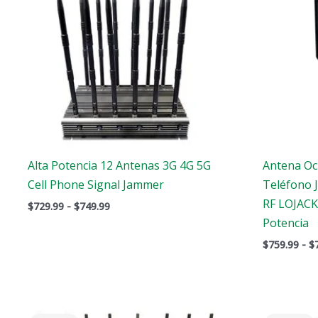
Alta Potencia 12 Antenas 3G 4G 5G
Antena Oc
Cell Phone Signal Jammer
Teléfono 
RF LOJACK
$
729.99
-
$
749.99
Potencia
$
759.99
-
$
El
El
E
precio
precio
p