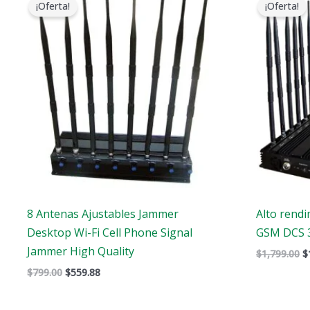
¡Oferta!
¡Oferta!
original
actual
o
era:
es:
e
$799.00.
$559.88.
$
8 Antenas Ajustables Jammer
Alto rend
Desktop Wi-Fi Cell Phone Signal
GSM DCS 3
Jammer High Quality
$
1,799.00
$
$
799.00
$
559.88