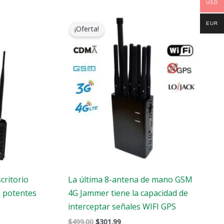
USD
El
El
precio
precio
EUR
¡Oferta!
original
actual
era:
es:
$499.00.
$301.99.
critorio
La última 8-antena de mano GSM
2 potentes
4G Jammer tiene la capacidad de
interceptar señales WIFI GPS
$
499.00
$
301.99