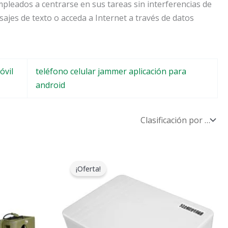
pleados a centrarse en sus tareas sin interferencias de
sajes de texto o acceda a Internet a través de datos
óvil
teléfono celular jammer aplicación para
android
El
El
precio
precio
¡Oferta!
original
actual
era:
es:
$599.00.
$369.69.