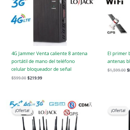
4G Jammer Venta caliente 8 antena
El primer 
portátil de mano del teléfono
antenas b
celular bloqueador de señal
$
1,599.00
$
$
599.00
$
219.99
Gama
de
¡Oferta!
¡Oferta!
precios:
$729.99
a
$749.99