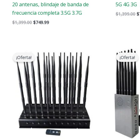
20 antenas, blindaje de banda de
5G 4G 3G
frecuencia completa 3.5G 3.7G
$
1,399.00
$
$
1,399.00
$
749.99
El
El
precio
precio
¡Oferta!
¡Oferta!
original
actual
era:
es:
$1,519.00.
$789.88.