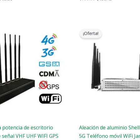
l
El
El
El
recio
precio
precio
precio
¡Oferta!
riginal
actual
original
actual
ra:
es:
era:
es:
1,399.00.
$719.89.
$699.00.
$425.99.
a potencia de escritorio
Aleación de aluminio Shel
 señal VHF UHF WIFI GPS
5G Teléfono móvil WiFi J