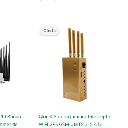
El
El
precio
precio
¡Oferta!
original
actual
era:
es:
$319.00.
$169.66.
l 10 Banda
Glod 4 Antena Jammer Interceptor
ammer de
WIFI GPS GSM UMTS 315 433