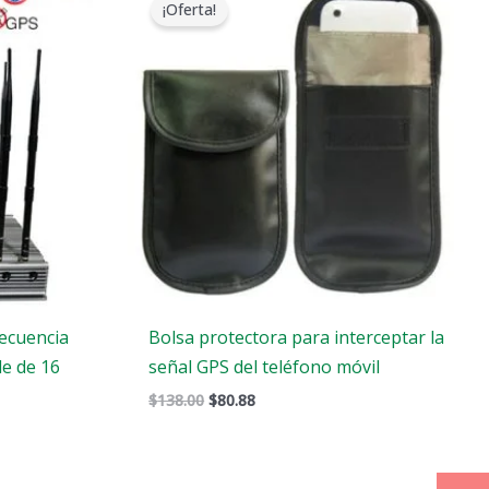
¡Oferta!
original
actual
era:
es:
.
$138.00.
$80.88.
recuencia
Bolsa protectora para interceptar la
le de 16
señal GPS del teléfono móvil
$
138.00
$
80.88