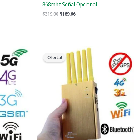
868mhz Señal Opcional
$
319.00
$
169.66
El
El
precio
precio
¡Oferta!
original
actual
era:
es:
$399.00.
$209.88.