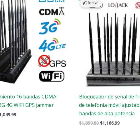
¡Oferta!
riginal
actual
original
actual
ra:
es:
era:
es:
1,799.00.
$1,049.99.
$1,899.00.
$1,166.99
imiento 16 bandas CDMA
Bloqueador de señal de f
G 4G WIFI GPS jammer
de telefonía móvil ajustab
bandas de alta potencia
1,049.99
$
1,899.00
$
1,166.99