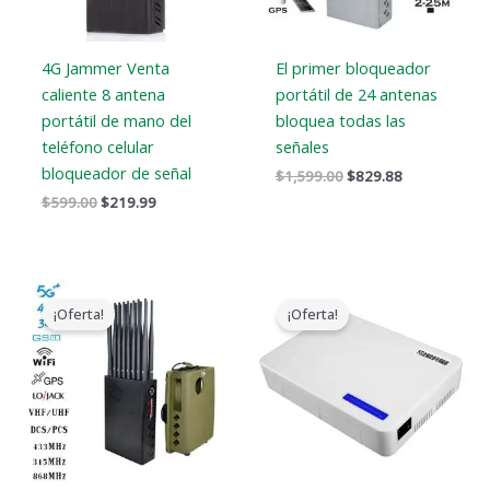
4G Jammer Venta
El primer bloqueador
caliente 8 antena
portátil de 24 antenas
portátil de mano del
bloquea todas las
teléfono celular
señales
bloqueador de señal
$
1,599.00
$
829.88
$
599.00
$
219.99
El
El
El
El
precio
precio
precio
precio
¡Oferta!
¡Oferta!
original
actual
original
actual
era:
es:
era:
es:
$1,539.00.
$839.99.
$599.00.
$369.69.