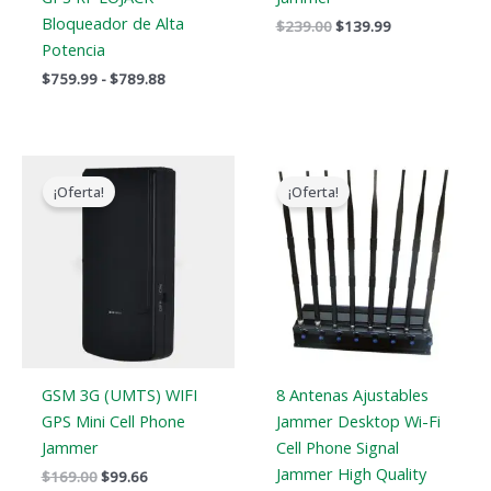
Bloqueador de Alta
$
239.00
$
139.99
Potencia
$
759.99
-
$
789.88
El
El
El
El
precio
precio
precio
precio
¡Oferta!
¡Oferta!
original
actual
original
actual
era:
es:
era:
es:
$169.00.
$99.66.
$799.00.
$559.88.
GSM 3G (UMTS) WIFI
8 Antenas Ajustables
GPS Mini Cell Phone
Jammer Desktop Wi-Fi
Jammer
Cell Phone Signal
Jammer High Quality
$
169.00
$
99.66