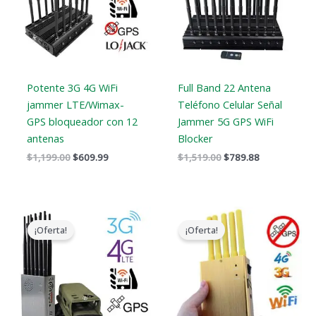
Potente 3G 4G WiFi
Full Band 22 Antena
jammer LTE/Wimax-
Teléfono Celular Señal
GPS bloqueador con 12
Jammer 5G GPS WiFi
antenas
Blocker
$
1,199.00
$
609.99
$
1,519.00
$
789.88
Gama
El
El
de
precio
precio
¡Oferta!
¡Oferta!
precios:
original
actual
$569.99
era:
es:
a
$399.00.
$209.88.
$699.88