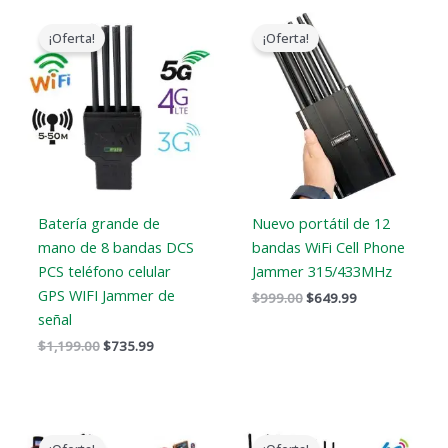
El
El
El
El
precio
precio
precio
precio
¡Oferta!
¡Oferta!
original
actual
original
actual
era:
es:
era:
es:
$1,199.00.
$735.99.
$999.00.
$649.99.
Batería grande de
Nuevo portátil de 12
mano de 8 bandas DCS
bandas WiFi Cell Phone
PCS teléfono celular
Jammer 315/433MHz
GPS WIFI Jammer de
$
999.00
$
649.99
señal
$
1,199.00
$
735.99
El
El
El
El
precio
precio
precio
precio