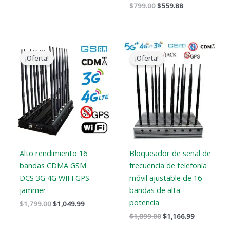
$
799.00
$
559.88
El
El
El
El
precio
precio
precio
precio
¡Oferta!
¡Oferta!
original
actual
original
actual
era:
es:
era:
es:
$1,799.00.
$1,049.99.
$1,899.00.
$1,166.99.
Alto rendimiento 16
Bloqueador de señal de
bandas CDMA GSM
frecuencia de telefonía
DCS 3G 4G WIFI GPS
móvil ajustable de 16
jammer
bandas de alta
potencia
$
1,799.00
$
1,049.99
$
1,899.00
$
1,166.99