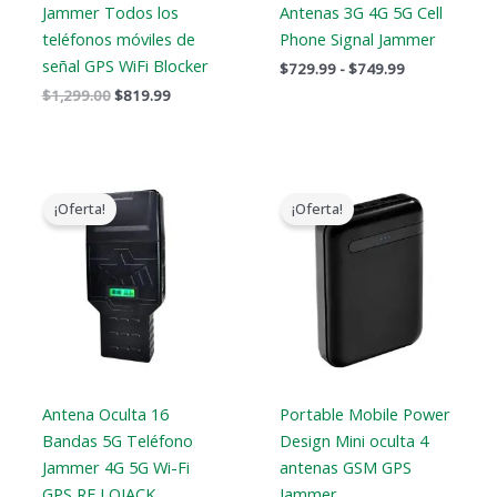
Jammer Todos los
Antenas 3G 4G 5G Cell
teléfonos móviles de
Phone Signal Jammer
señal GPS WiFi Blocker
$
729.99
-
$
749.99
$
1,299.00
$
819.99
Gama
El
El
de
precio
precio
¡Oferta!
¡Oferta!
precios:
original
actual
$759.99
era:
es:
a
$239.00.
$139.99.
$789.88
Antena Oculta 16
Portable Mobile Power
Bandas 5G Teléfono
Design Mini oculta 4
Jammer 4G 5G Wi-Fi
antenas GSM GPS
GPS RF LOJACK
Jammer