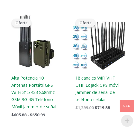
Gama
El
El
de
precio
precio
¡Oferta!
¡Oferta!
precios:
original
actual
$605.88
era:
es:
a
$1,399.00.
$719.88.
$650.99
Alta Potencia 10
18 canales WiFi VHF
Antenas Portátil GPS
UHF Lojack GPS móvil
Wi-Fi 315 433 868mhz
Jammer de señal de
GSM 3G 4G Teléfono
teléfono celular
Móvil Jammer de señal
USD
$
1,399.00
$
719.88
$
605.88
-
$
650.99