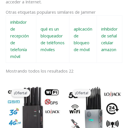
acceder a Internet.
Otras etiquetas populares similares de Jammer
inhibidor
de
qué es un
aplicación
inhibidor
recepción
bloqueador
de
de señal
de
de teléfonos
bloqueo
celular
telefonía
móviles
de móvil
amazon
móvil
Mostrando todos los resultados 22
El
El
El
El
precio
precio
precio
precio
¡Oferta!
¡Oferta!
original
actual
original
actual
era:
es:
era:
es:
$599.00.
$219.99.
$1,599.00.
$829.88.