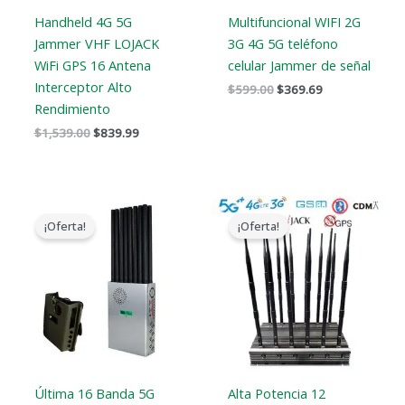
Handheld 4G 5G
Multifuncional WIFI 2G
Jammer VHF LOJACK
3G 4G 5G teléfono
WiFi GPS 16 Antena
celular Jammer de señal
Interceptor Alto
$
599.00
$
369.69
Rendimiento
$
1,539.00
$
839.99
El
El
Gama
precio
precio
de
¡Oferta!
¡Oferta!
original
actual
precios:
era:
es:
$729.99
$1,299.00.
$819.99.
a
$749.99
Última 16 Banda 5G
Alta Potencia 12