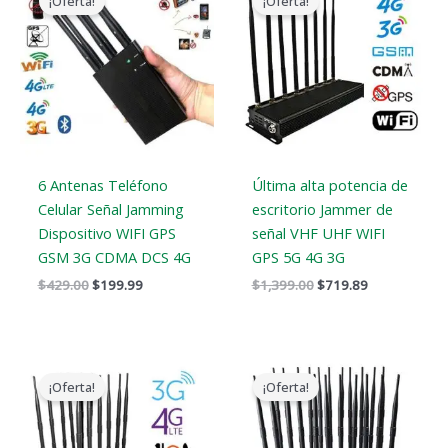
¡Oferta!
¡Oferta!
original
actual
original
actual
era:
es:
era:
es:
$429.00.
$199.99.
$1,399.00.
$719.89.
6 Antenas Teléfono
Última alta potencia de
Celular Señal Jamming
escritorio Jammer de
Dispositivo WIFI GPS
señal VHF UHF WIFI
GSM 3G CDMA DCS 4G
GPS 5G 4G 3G
$
429.00
$
199.99
$
1,399.00
$
719.89
El
El
El
El
precio
precio
precio
precio
¡Oferta!
¡Oferta!
original
actual
original
actual
era:
es:
era:
es:
$1,199.00.
$609.99.
$1,519.00.
$789.88.