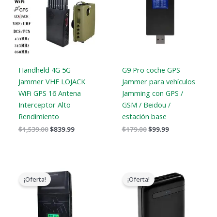
$1,539.00.
$839.99.
$179.00.
$99.99.
Handheld 4G 5G
G9 Pro coche GPS
Jammer VHF LOJACK
Jammer para vehículos
WiFi GPS 16 Antena
Jamming con GPS /
Interceptor Alto
GSM / Beidou /
Rendimiento
estación base
$
1,539.00
$
839.99
$
179.00
$
99.99
Gama
El
El
de
precio
precio
¡Oferta!
¡Oferta!
precios:
original
actual
$759.99
era:
es:
a
$239.00.
$139.99.
$789.88