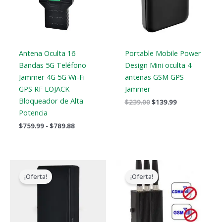
Antena Oculta 16
Portable Mobile Power
Bandas 5G Teléfono
Design Mini oculta 4
Jammer 4G 5G Wi-Fi
antenas GSM GPS
GPS RF LOJACK
Jammer
Bloqueador de Alta
$
239.00
$
139.99
Potencia
$
759.99
-
$
789.88
El
El
El
El
precio
precio
precio
precio
¡Oferta!
¡Oferta!
original
actual
original
actual
era:
es:
era:
es:
$169.00.
$99.66.
$99.00.
$69.99.