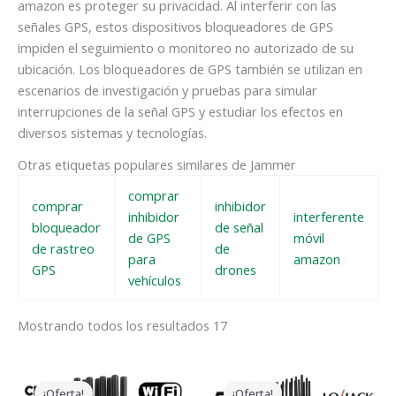
amazon es proteger su privacidad. Al interferir con las
señales GPS, estos dispositivos bloqueadores de GPS
impiden el seguimiento o monitoreo no autorizado de su
ubicación. Los bloqueadores de GPS también se utilizan en
escenarios de investigación y pruebas para simular
interrupciones de la señal GPS y estudiar los efectos en
diversos sistemas y tecnologías.
Otras etiquetas populares similares de Jammer
comprar
comprar
inhibidor
inhibidor
interferente
bloqueador
de señal
de GPS
móvil
de rastreo
de
para
amazon
GPS
drones
vehículos
Mostrando todos los resultados 17
El
El
El
El
precio
precio
precio
precio
¡Oferta!
¡Oferta!