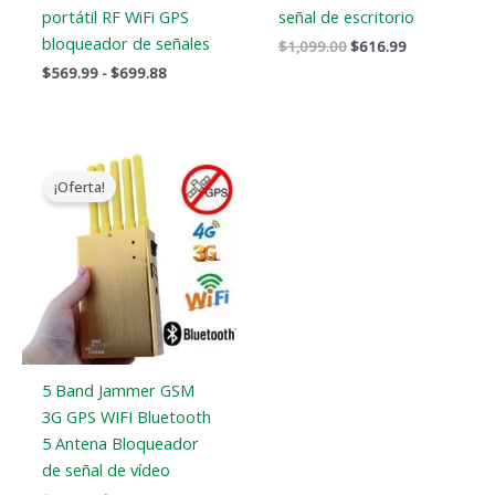
portátil RF WiFi GPS
señal de escritorio
bloqueador de señales
$
1,099.00
$
616.99
$
569.99
-
$
699.88
El
El
precio
precio
¡Oferta!
original
actual
era:
es:
$399.00.
$209.88.
5 Band Jammer GSM
3G GPS WIFI Bluetooth
5 Antena Bloqueador
de señal de vídeo