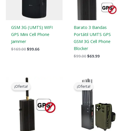
GSM 3G (UMTS) WIFI
Barato 3 Bandas
GPS Mini Cell Phone
Portátil UMTS GPS
Jammer
GSM 3G Cell Phone
Blocker
$
169.00
$
99.66
$
99.00
$
69.99
El
El
Gama
precio
precio
de
¡Oferta!
¡Oferta!
original
actual
precios:
era:
es:
$605.88
$139.00.
$79.99.
a
$650.99