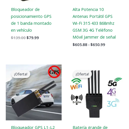
Bloqueador de
Alta Potencia 10
posicionamiento GPS
Antenas Portátil GPS
de 1 banda montado
Wi-Fi 315 433 868mhz
en vehículo
GSM 3G 4G Teléfono
Móvil Jammer de señal
$
139.00
$
79.99
$
605.88
-
$
650.99
El
El
El
El
precio
precio
precio
precio
¡Oferta!
¡Oferta!
original
actual
original
actual
era:
es:
era:
es:
$159.00.
$89.58.
$1,199.00.
$735.99.
Bloqueador GPS L1-L2
Batería grande de