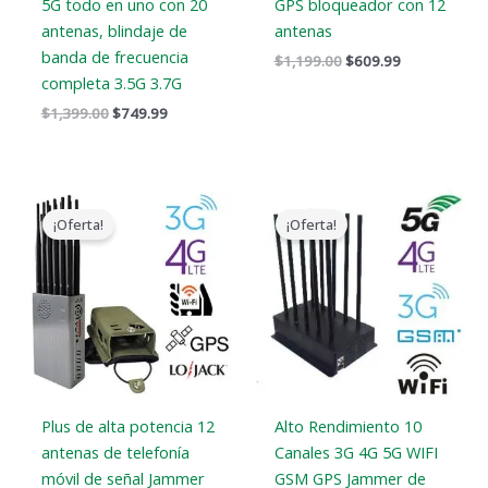
5G todo en uno con 20
GPS bloqueador con 12
antenas, blindaje de
antenas
banda de frecuencia
$
1,199.00
$
609.99
completa 3.5G 3.7G
$
1,399.00
$
749.99
Gama
El
El
de
precio
precio
¡Oferta!
¡Oferta!
precios:
original
actual
$569.99
era:
es:
a
$1,099.00.
$616.99.
$699.88
Plus de alta potencia 12
Alto Rendimiento 10
antenas de telefonía
Canales 3G 4G 5G WIFI
móvil de señal Jammer
GSM GPS Jammer de