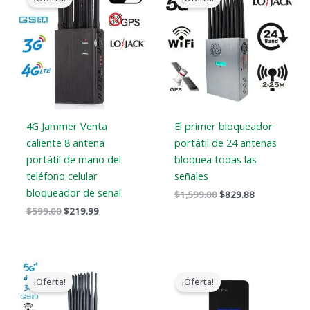
original
actual
original
actual
era:
es:
era:
es:
$599.00.
$219.99.
$1,599.00.
$829.88.
4G Jammer Venta
El primer bloqueador
caliente 8 antena
portátil de 24 antenas
portátil de mano del
bloquea todas las
teléfono celular
señales
bloqueador de señal
$
1,599.00
$
829.88
$
599.00
$
219.99
El
El
El
El
precio
precio
precio
precio
¡Oferta!
¡Oferta!
original
actual
original
actual
era:
es:
era:
es: