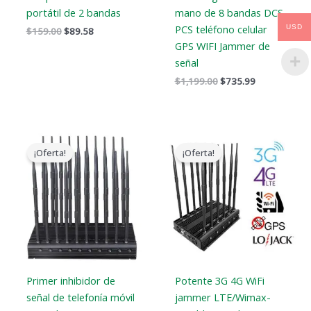
portátil de 2 bandas
mano de 8 bandas DCS
PCS teléfono celular
USD
$
159.00
$
89.58
GPS WIFI Jammer de
señal
$
1,199.00
$
735.99
El
El
El
El
precio
precio
precio
precio
¡Oferta!
¡Oferta!
original
actual
original
actual
era:
es:
era:
es:
$1,399.00.
$749.99.
$1,199.00.
$609.99.
Primer inhibidor de
Potente 3G 4G WiFi
señal de telefonía móvil
jammer LTE/Wimax-