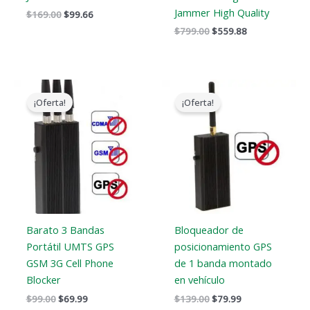
Jammer High Quality
$
169.00
$
99.66
$
799.00
$
559.88
El
El
El
El
precio
precio
precio
precio
¡Oferta!
¡Oferta!
original
actual
original
actual
era:
es:
era:
es:
$99.00.
$69.99.
$139.00.
$79.99.
Barato 3 Bandas
Bloqueador de
Portátil UMTS GPS
posicionamiento GPS
GSM 3G Cell Phone
de 1 banda montado
Blocker
en vehículo
$
99.00
$
69.99
$
139.00
$
79.99