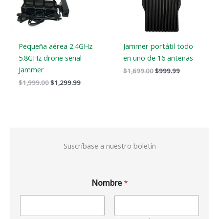
Pequeña aérea 2.4GHz
Jammer portátil todo
5.8GHz drone señal
en uno de 16 antenas
Jammer
$
1,699.00
$
999.99
$
1,999.00
$
1,299.99
Suscríbase a nuestro boletín
Nombre
*