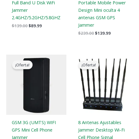
Full Band U Disk WiFi
Portable Mobile Power
Jammer
Design Mini oculta 4
2.4GHZ/5.2GHZ/5.8GHZ
antenas GSM GPS
Jammer
$
139.00
$
89.99
$
239.00
$
139.99
El
El
El
El
precio
precio
precio
precio
¡Oferta!
¡Oferta!
original
actual
original
actual
era:
es:
era:
es:
$169.00.
$99.66.
$799.00.
$559.88.
GSM 3G (UMTS) WIFI
8 Antenas Ajustables
GPS Mini Cell Phone
Jammer Desktop Wi-Fi
Jammer
Cell Phone Signal