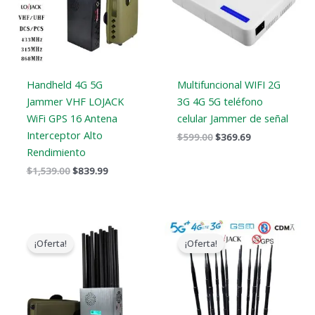
Handheld 4G 5G
Multifuncional WIFI 2G
Jammer VHF LOJACK
3G 4G 5G teléfono
WiFi GPS 16 Antena
celular Jammer de señal
Interceptor Alto
$
599.00
$
369.69
Rendimiento
$
1,539.00
$
839.99
El
El
Gama
precio
precio
de
¡Oferta!
¡Oferta!
original
actual
precios:
era:
es:
$729.99
$1,299.00.
$759.99.
a
$749.99