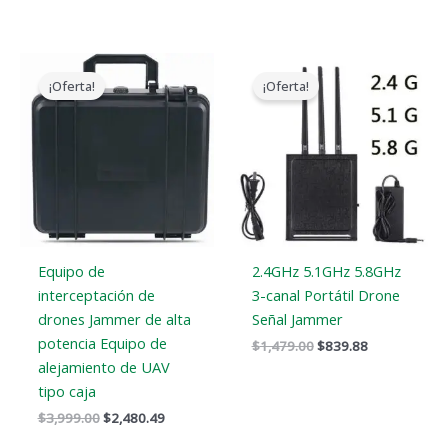
El
El
El
El
precio
precio
precio
precio
¡Oferta!
¡Oferta!
original
actual
original
actual
era:
es:
era:
es:
$3,999.00.
$2,480.49.
$1,479.00.
$839.88.
Equipo de
2.4GHz 5.1GHz 5.8GHz
interceptación de
3-canal Portátil Drone
drones Jammer de alta
Señal Jammer
potencia Equipo de
$
1,479.00
$
839.88
alejamiento de UAV
tipo caja
$
3,999.00
$
2,480.49