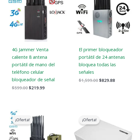
$599.00.
$219.99.
$1,599.00.
$829.88.
4G Jammer Venta
El primer bloqueador
caliente 8 antena
portátil de 24 antenas
portátil de mano del
bloquea todas las
teléfono celular
señales
bloqueador de señal
$
1,599.00
$
829.88
$
599.00
$
219.99
El
El
El
El
precio
precio
precio
precio
¡Oferta!
¡Oferta!
original
actual
original
actual
era:
es:
era:
es:
$1,539.00.
$839.99.
$599.00.
$369.69.