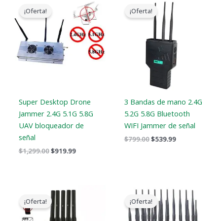
precio
precio
precio
precio
¡Oferta!
¡Oferta!
original
actual
original
actual
era:
es:
era:
es:
$1,299.00.
$919.99.
$799.00.
$539.99.
Super Desktop Drone
3 Bandas de mano 2.4G
Jammer 2.4G 5.1G 5.8G
5.2G 5.8G Bluetooth
UAV bloqueador de
WIFI Jammer de señal
señal
$
799.00
$
539.99
$
1,299.00
$
919.99
El
El
El
El
precio
precio
precio
precio
¡Oferta!
¡Oferta!
original
actual
original
actual
era:
es:
era:
es: