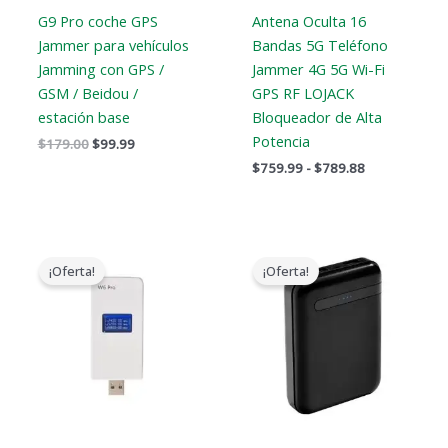
G9 Pro coche GPS
Antena Oculta 16
Jammer para vehículos
Bandas 5G Teléfono
Jamming con GPS /
Jammer 4G 5G Wi-Fi
GSM / Beidou /
GPS RF LOJACK
estación base
Bloqueador de Alta
Potencia
$
179.00
$
99.99
$
759.99
-
$
789.88
El
El
El
El
precio
precio
precio
precio
¡Oferta!
¡Oferta!
original
actual
original
actual
era:
es:
era:
es:
$139.00.
$89.99.
$239.00.
$139.99.