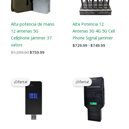
Alta potencia de mano
Alta Potencia 12
12 antenas 5G
Antenas 3G 4G 5G Cell
Cellphone Jammer 37
Phone Signal Jammer
vatios
$
729.99
-
$
749.99
$
1,299.00
$
759.99
El
El
Gama
precio
precio
de
¡Oferta!
¡Oferta!
original
actual
precios:
era:
es:
$759.99
$179.00.
$99.99.
a
$789.88