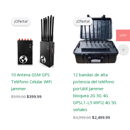
El
El
El
El
precio
precio
precio
precio
¡Oferta!
¡Oferta!
original
actual
original
actual
era:
es:
era:
es:
$599.00.
$399.99.
$3,999.00.
$2,499.99.
USD
10 Antena GSM GPS
12 bandas de alta
Teléfono Celular WiFi
potencia del teléfono
Jammer
portátil Jammer
bloquea 2G 3G 4G
$
599.00
$
399.99
GPSL1-L5 WIFI2.4G 5G
señales
$
3,999.00
$
2,499.99