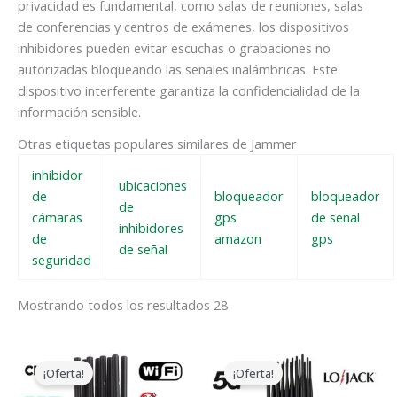
privacidad es fundamental, como salas de reuniones, salas
de conferencias y centros de exámenes, los dispositivos
inhibidores pueden evitar escuchas o grabaciones no
autorizadas bloqueando las señales inalámbricas. Este
dispositivo interferente garantiza la confidencialidad de la
información sensible.
Otras etiquetas populares similares de Jammer
inhibidor
ubicaciones
de
bloqueador
bloqueador
de
cámaras
gps
de señal
inhibidores
de
amazon
gps
de señal
seguridad
Mostrando todos los resultados 28
El
El
El
El
precio
precio
precio
precio
¡Oferta!
¡Oferta!
original
actual
original
actual
era:
es:
era:
es: