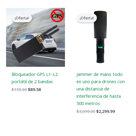
El
El
El
El
precio
precio
precio
precio
¡Oferta!
¡Oferta!
original
actual
original
actual
era:
es:
era:
es:
$159.00.
$89.58.
$3,099.00.
$2,299.99.
Bloqueador GPS L1-L2
Jammer de mano todo
portátil de 2 bandas
en uno para drones con
una distancia de
$
159.00
$
89.58
interferencia de hasta
500 metros
$
3,099.00
$
2,299.99
El
El
El
El