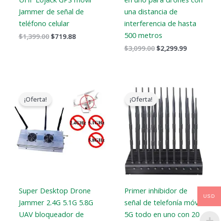
Jammer de señal de
una distancia de
teléfono celular
interferencia de hasta
500 metros
$
1,399.00
$
719.88
$
3,099.00
$
2,299.99
El
El
El
El
precio
precio
precio
precio
¡Oferta!
¡Oferta!
original
actual
original
actual
era:
es:
era:
es:
$1,299.00.
$919.99.
$1,399.00.
$749.99.
Super Desktop Drone
Primer inhibidor de
USD
Jammer 2.4G 5.1G 5.8G
señal de telefonía móvil
UAV bloqueador de
5G todo en uno con 20