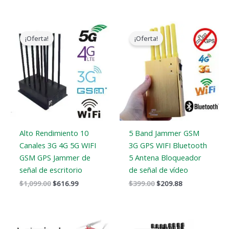
El
El
El
El
precio
precio
precio
precio
¡Oferta!
¡Oferta!
original
actual
original
actual
era:
es:
era:
es:
$1,099.00.
$616.99.
$399.00.
$209.88.
Alto Rendimiento 10
5 Band Jammer GSM
Canales 3G 4G 5G WIFI
3G GPS WIFI Bluetooth
GSM GPS Jammer de
5 Antena Bloqueador
señal de escritorio
de señal de vídeo
$
1,099.00
$
616.99
$
399.00
$
209.88
El
El
El
El