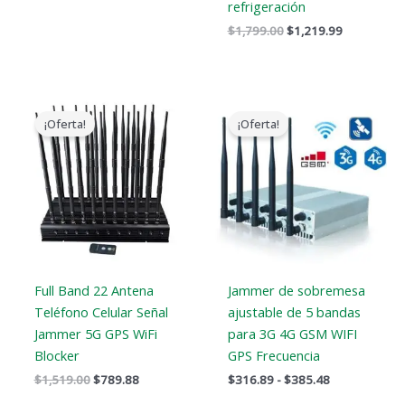
refrigeración
$
1,799.00
$
1,219.99
El
El
Gama
precio
precio
de
¡Oferta!
¡Oferta!
original
actual
precios:
era:
es:
$316.89
$1,519.00.
$789.88.
a
$385.48
Full Band 22 Antena
Jammer de sobremesa
Teléfono Celular Señal
ajustable de 5 bandas
Jammer 5G GPS WiFi
para 3G 4G GSM WIFI
Blocker
GPS Frecuencia
$
1,519.00
$
789.88
$
316.89
-
$
385.48