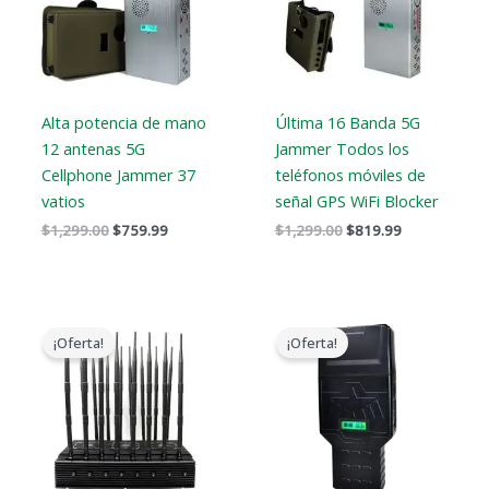
Alta potencia de mano
Última 16 Banda 5G
12 antenas 5G
Jammer Todos los
Cellphone Jammer 37
teléfonos móviles de
vatios
señal GPS WiFi Blocker
$
1,299.00
$
759.99
$
1,299.00
$
819.99
El
El
Gama
precio
precio
de
¡Oferta!
¡Oferta!
original
actual
precios:
era:
es:
$759.99
$2,399.00.
$1,719.19.
a
$789.88