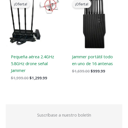
precio
precio
precio
precio
¡Oferta!
¡Oferta!
original
actual
original
actual
era:
es:
era:
es:
$1,999.00.
$1,299.99.
$1,699.00.
$999.99.
Pequeña aérea 2.4GHz
Jammer portátil todo
5.8GHz drone señal
en uno de 16 antenas
Jammer
$
1,699.00
$
999.99
$
1,999.00
$
1,299.99
Suscríbase a nuestro boletín