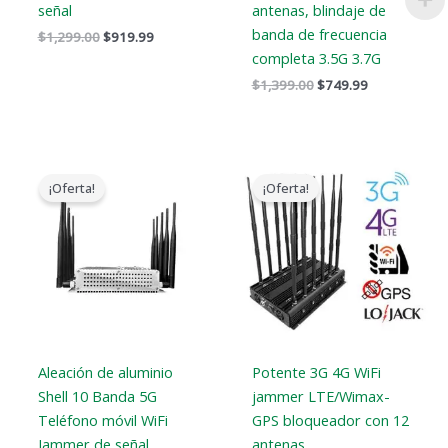
señal
antenas, blindaje de
banda de frecuencia
$
1,299.00
$
919.99
completa 3.5G 3.7G
$
1,399.00
$
749.99
El
El
El
El
precio
precio
precio
precio
¡Oferta!
¡Oferta!
original
actual
original
actual
era:
es:
era:
es:
$699.00.
$425.99.
$1,199.00.
$609.99.
Aleación de aluminio
Potente 3G 4G WiFi
Shell 10 Banda 5G
jammer LTE/Wimax-
Teléfono móvil WiFi
GPS bloqueador con 12
Jammer de señal
antenas