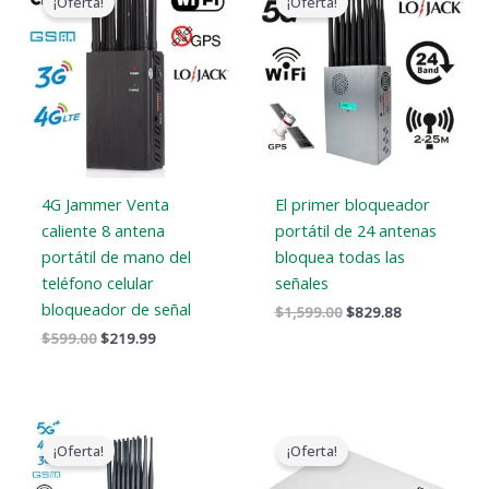
¡Oferta!
¡Oferta!
original
actual
original
actual
era:
es:
era:
es:
$599.00.
$219.99.
$1,599.00.
$829.88.
4G Jammer Venta
El primer bloqueador
caliente 8 antena
portátil de 24 antenas
portátil de mano del
bloquea todas las
teléfono celular
señales
bloqueador de señal
$
1,599.00
$
829.88
$
599.00
$
219.99
El
El
El
El
precio
precio
precio
precio
¡Oferta!
¡Oferta!
original
actual
original
actual
era:
es:
era:
es: