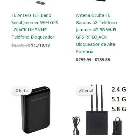
16 Antena Full Band
Antena Oculta 16
Señal Jammer WIFI GPS
Bandas 5G Teléfono
LOJACK UHF VHF
Jammer 4G 5G Wi-Fi
Teléfono Bloqueador
GPS RF LOJACK
Bloqueador de Alta
$
2,399.00
$
1,719.19
Potencia
$
759.99
-
$
789.88
El
El
El
El
precio
precio
precio
precio
¡Oferta!
¡Oferta!
original
actual
original
actual
era:
es:
era:
es:
$239.00.
$139.99.
$1,479.00.
$839.88.