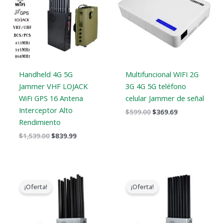
$1,539.00.
$839.99.
$599.00.
$369.69.
Handheld 4G 5G
Multifuncional WIFI 2G
Jammer VHF LOJACK
3G 4G 5G teléfono
WiFi GPS 16 Antena
celular Jammer de señal
Interceptor Alto
$
599.00
$
369.69
Rendimiento
$
1,539.00
$
839.99
El
El
El
El
precio
precio
precio
precio
¡Oferta!
¡Oferta!
original
actual
original
actual
era:
es:
era:
es:
$1,299.00.
$759.99.
$1,299.00.
$819.99.