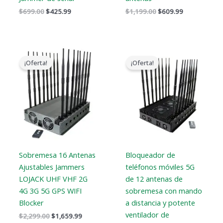
$
699.00
$
425.99
$
1,199.00
$
609.99
El
El
El
El
precio
precio
precio
precio
¡Oferta!
¡Oferta!
original
actual
original
actual
era:
es:
era:
es:
$2,299.00.
$1,659.99.
$1,799.00.
$1,219.99.
Sobremesa 16 Antenas
Bloqueador de
Ajustables Jammers
teléfonos móviles 5G
LOJACK UHF VHF 2G
de 12 antenas de
4G 3G 5G GPS WIFI
sobremesa con mando
Blocker
a distancia y potente
ventilador de
$
2,299.00
$
1,659.99