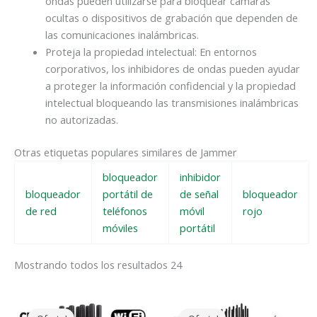
ondas pueden utilizarse para bloquear cámaras
ocultas o dispositivos de grabación que dependen de
las comunicaciones inalámbricas.
Proteja la propiedad intelectual: En entornos
corporativos, los inhibidores de ondas pueden ayudar
a proteger la información confidencial y la propiedad
intelectual bloqueando las transmisiones inalámbricas
no autorizadas.
Otras etiquetas populares similares de Jammer
bloqueador
inhibidor
bloqueador
portátil de
de señal
bloqueador
de red
teléfonos
móvil
rojo
móviles
portátil
Mostrando todos los resultados 24
El
El
El
El
precio
precio
precio
precio