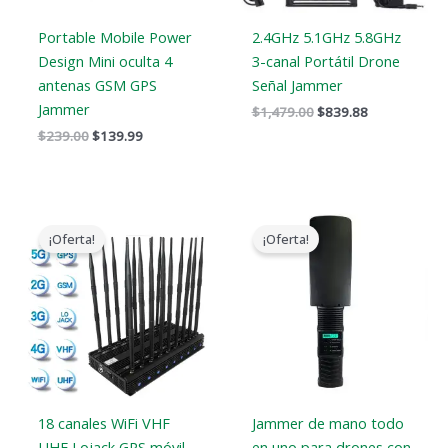
Portable Mobile Power
2.4GHz 5.1GHz 5.8GHz
Design Mini oculta 4
3-canal Portátil Drone
antenas GSM GPS
Señal Jammer
Jammer
$
1,479.00
$
839.88
$
239.00
$
139.99
El
El
El
El
precio
precio
precio
precio
¡Oferta!
¡Oferta!
original
actual
original
actual
era:
es:
era:
es:
$1,399.00.
$719.88.
$3,099.00.
$2,299.99.
18 canales WiFi VHF
Jammer de mano todo
UHF Lojack GPS móvil
en uno para drones con