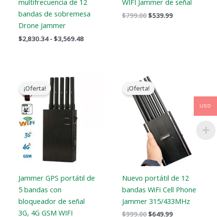
multifrecuencia de 12
WIFI Jammer de señal
bandas de sobremesa
$
799.00
$
539.99
Drone Jammer
$
2,830.34
-
$
3,569.48
El
El
El
El
precio
precio
precio
precio
¡Oferta!
¡Oferta!
original
actual
original
actual
era:
es:
era:
es:
USD
$466.00.
$288.99.
$999.00.
$649.99.
Jammer GPS portátil de
Nuevo portátil de 12
5 bandas con
bandas WiFi Cell Phone
bloqueador de señal
Jammer 315/433MHz
3G, 4G GSM WIFI
$
999.00
$
649.99