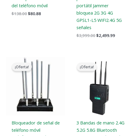
del teléfono móvil
portátil Jammer
bloquea 2G 3G 4G
$
138.00
$
80.88
GPSL1-L5 WIFI2.4G 5G
señales
$
3,999.00
$
2,499.99
Gama
El
El
de
precio
precio
¡Oferta!
¡Oferta!
precios:
original
actual
$2,830.34
era:
es:
a
$799.00.
$539.99.
$3,569.48
Bloqueador de señal de
3 Bandas de mano 2.4G
teléfono móvil
5.2G 5.8G Bluetooth