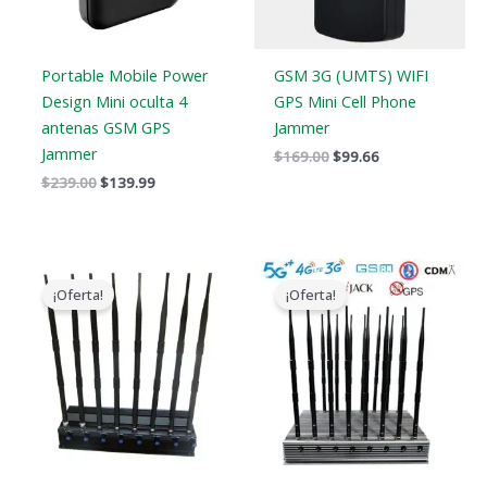
Portable Mobile Power
GSM 3G (UMTS) WIFI
Design Mini oculta 4
GPS Mini Cell Phone
antenas GSM GPS
Jammer
Jammer
$
169.00
$
99.66
$
239.00
$
139.99
El
El
El
El
precio
precio
precio
precio
¡Oferta!
¡Oferta!
original
actual
original
actual
era:
es:
era:
es:
$799.00.
$559.88.
$1,899.00.
$1,166.99.