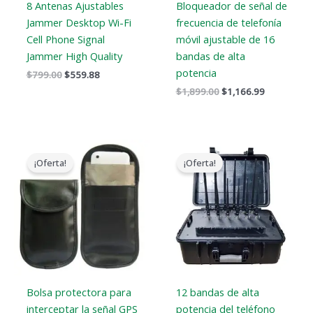
8 Antenas Ajustables
Bloqueador de señal de
Jammer Desktop Wi-Fi
frecuencia de telefonía
Cell Phone Signal
móvil ajustable de 16
Jammer High Quality
bandas de alta
potencia
$
799.00
$
559.88
$
1,899.00
$
1,166.99
El
El
El
El
precio
precio
precio
precio
¡Oferta!
¡Oferta!
original
actual
original
actual
era:
es:
era:
es:
$138.00.
$80.88.
$3,999.00.
$2,499.99.
Bolsa protectora para
12 bandas de alta
interceptar la señal GPS
potencia del teléfono