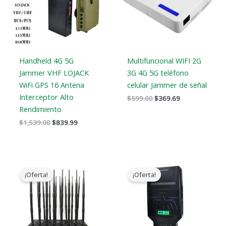
Handheld 4G 5G
Multifuncional WIFI 2G
Jammer VHF LOJACK
3G 4G 5G teléfono
WiFi GPS 16 Antena
celular Jammer de señal
Interceptor Alto
$
599.00
$
369.69
Rendimiento
$
1,539.00
$
839.99
El
El
Gama
precio
precio
de
¡Oferta!
¡Oferta!
original
actual
precios:
era:
es:
$759.99
$2,399.00.
$1,719.19.
a
$789.88