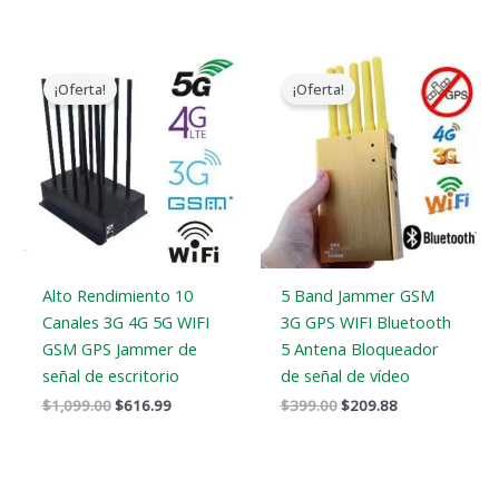
El
El
El
El
precio
precio
precio
precio
¡Oferta!
¡Oferta!
original
actual
original
actual
era:
es:
era:
es:
$1,099.00.
$616.99.
$399.00.
$209.88.
Alto Rendimiento 10
5 Band Jammer GSM
Canales 3G 4G 5G WIFI
3G GPS WIFI Bluetooth
GSM GPS Jammer de
5 Antena Bloqueador
señal de escritorio
de señal de vídeo
$
1,099.00
$
616.99
$
399.00
$
209.88