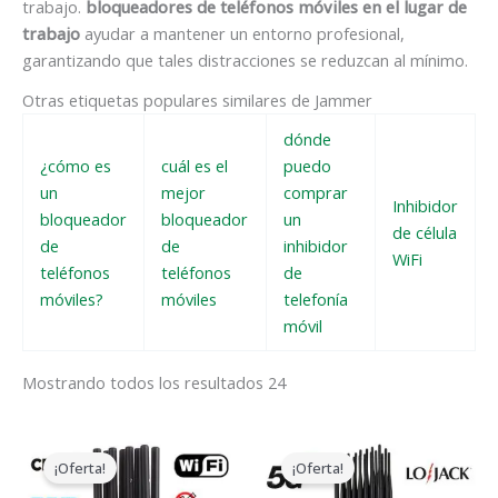
trabajo.
bloqueadores de teléfonos móviles en el lugar de
trabajo
ayudar a mantener un entorno profesional,
garantizando que tales distracciones se reduzcan al mínimo.
Otras etiquetas populares similares de Jammer
dónde
¿cómo es
cuál es el
puedo
un
mejor
comprar
Inhibidor
bloqueador
bloqueador
un
de célula
de
de
inhibidor
WiFi
teléfonos
teléfonos
de
móviles?
móviles
telefonía
móvil
Mostrando todos los resultados 24
El
El
El
El
precio
precio
precio
precio
¡Oferta!
¡Oferta!
original
actual
original
actual
era:
es:
era:
es: