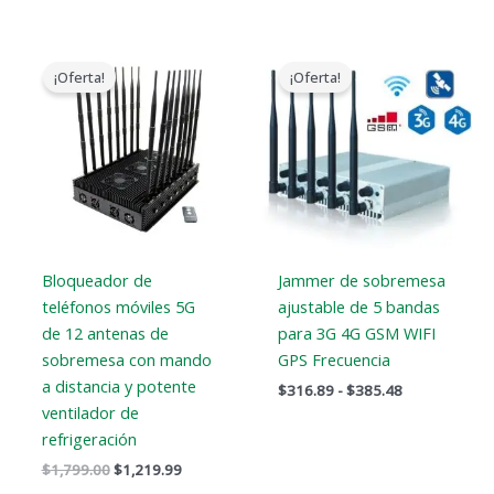
El
El
Gama
precio
precio
de
¡Oferta!
¡Oferta!
original
actual
precios:
era:
es:
$316.89
$1,799.00.
$1,219.99.
a
$385.48
Bloqueador de
Jammer de sobremesa
teléfonos móviles 5G
ajustable de 5 bandas
de 12 antenas de
para 3G 4G GSM WIFI
sobremesa con mando
GPS Frecuencia
a distancia y potente
$
316.89
-
$
385.48
ventilador de
refrigeración
$
1,799.00
$
1,219.99