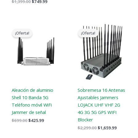
$
1,399.00
$
749.99
El
El
El
El
precio
precio
precio
precio
¡Oferta!
¡Oferta!
original
actual
original
actual
era:
es:
era:
es:
$699.00.
$425.99.
$2,299.00.
$1,659.99.
Aleación de aluminio
Sobremesa 16 Antenas
Shell 10 Banda 5G
Ajustables Jammers
Teléfono móvil WiFi
LOJACK UHF VHF 2G
Jammer de señal
4G 3G 5G GPS WIFI
Blocker
$
699.00
$
425.99
$
2,299.00
$
1,659.99