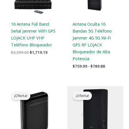
16 Antena Full Band
Antena Oculta 16
Señal Jammer WIFI GPS
Bandas 5G Teléfono
LOJACK UHF VHF
Jammer 4G 5G Wi-Fi
Teléfono Bloqueador
GPS RF LOJACK
Bloqueador de Alta
$
2,399.00
$
1,719.19
Potencia
$
759.99
-
$
789.88
El
El
El
El
precio
precio
precio
precio
¡Oferta!
¡Oferta!
original
actual
original
actual
era:
es:
era:
es:
$239.00.
$139.99.
$169.00.
$99.66.