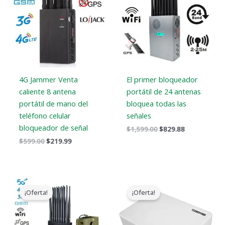
$599.00.
$219.99.
$1,599.00.
$829.88.
4G Jammer Venta
El primer bloqueador
caliente 8 antena
portátil de 24 antenas
portátil de mano del
bloquea todas las
teléfono celular
señales
bloqueador de señal
$
1,599.00
$
829.88
$
599.00
$
219.99
El
El
El
El
precio
precio
precio
precio
¡Oferta!
¡Oferta!
original
actual
original
actual
era:
es:
era:
es:
$1,539.00.
$839.99.
$599.00.
$369.69.