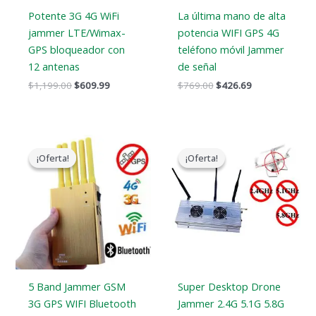
Potente 3G 4G WiFi
La última mano de alta
jammer LTE/Wimax-
potencia WIFI GPS 4G
GPS bloqueador con
teléfono móvil Jammer
12 antenas
de señal
$
1,199.00
$
609.99
$
769.00
$
426.69
El
El
El
El
precio
precio
precio
precio
¡Oferta!
¡Oferta!
¡Oferta!
¡Oferta!
original
actual
original
actual
era:
es:
era:
es:
$399.00.
$209.88.
$1,299.00.
$919.99.
5 Band Jammer GSM
Super Desktop Drone
3G GPS WIFI Bluetooth
Jammer 2.4G 5.1G 5.8G