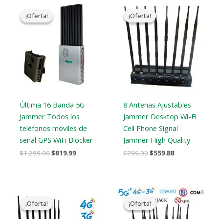
El
El
El
El
precio
precio
precio
precio
¡Oferta!
¡Oferta!
¡Oferta!
¡Oferta!
original
actual
original
actual
era:
es:
era:
es:
$1,299.00.
$819.99.
$799.00.
$559.88.
Última 16 Banda 5G
8 Antenas Ajustables
Jammer Todos los
Jammer Desktop Wi-Fi
teléfonos móviles de
Cell Phone Signal
señal GPS WiFi Blocker
Jammer High Quality
$
1,299.00
$
819.99
$
799.00
$
559.88
El
El
Gama
precio
precio
de
¡Oferta!
¡Oferta!
¡Oferta!
¡Oferta!
original
actual
precios:
era:
es:
$729.99