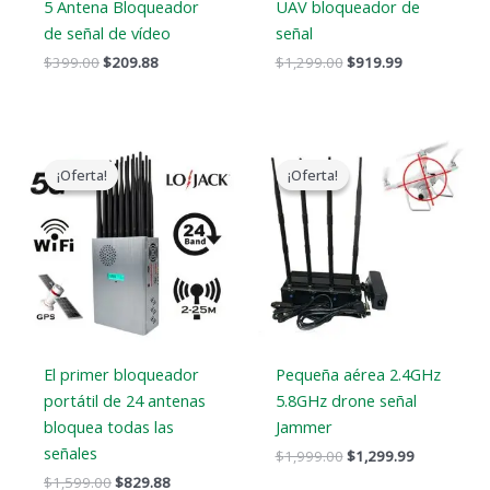
5 Antena Bloqueador
UAV bloqueador de
de señal de vídeo
señal
$
399.00
$
209.88
$
1,299.00
$
919.99
El
El
El
El
precio
precio
precio
precio
¡Oferta!
¡Oferta!
¡Oferta!
¡Oferta!
original
actual
original
actual
era:
es:
era:
es:
$1,599.00.
$829.88.
$1,999.00.
$1,299.99.
El primer bloqueador
Pequeña aérea 2.4GHz
portátil de 24 antenas
5.8GHz drone señal
bloquea todas las
Jammer
señales
$
1,999.00
$
1,299.99
$
1,599.00
$
829.88