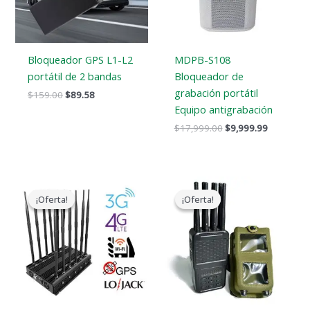
Bloqueador GPS L1-L2
MDPB-S108
portátil de 2 bandas
Bloqueador de
grabación portátil
$
159.00
$
89.58
Equipo antigrabación
$
17,999.00
$
9,999.99
El
El
El
El
precio
precio
precio
precio
¡Oferta!
¡Oferta!
¡Oferta!
¡Oferta!
original
actual
original
actual
era:
es:
era:
es:
$1,199.00.
$609.99.
$769.00.
$426.69.