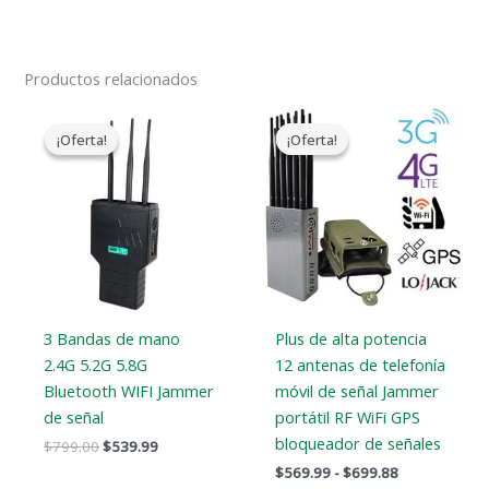
Productos relacionados
El
El
Gama
precio
precio
de
¡Oferta!
¡Oferta!
¡Oferta!
¡Oferta!
original
actual
precios:
era:
es:
$569.99
$799.00.
$539.99.
a
$699.88
3 Bandas de mano
Plus de alta potencia
2.4G 5.2G 5.8G
12 antenas de telefonía
Bluetooth WIFI Jammer
móvil de señal Jammer
de señal
portátil RF WiFi GPS
bloqueador de señales
$
799.00
$
539.99
$
569.99
-
$
699.88