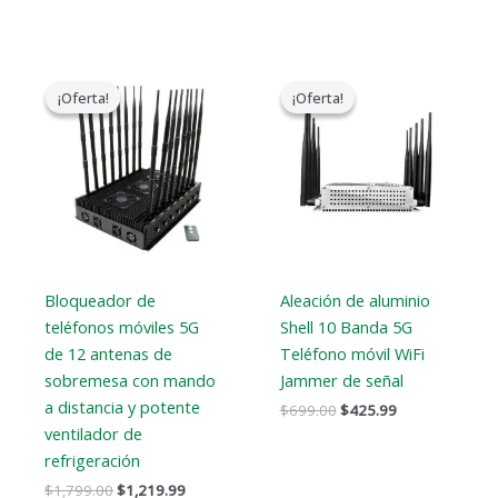
El
El
El
El
precio
precio
precio
precio
¡Oferta!
¡Oferta!
¡Oferta!
¡Oferta!
original
actual
original
actual
era:
es:
era:
es:
$1,799.00.
$1,219.99.
$699.00.
$425.99.
Bloqueador de
Aleación de aluminio
teléfonos móviles 5G
Shell 10 Banda 5G
de 12 antenas de
Teléfono móvil WiFi
sobremesa con mando
Jammer de señal
a distancia y potente
$
699.00
$
425.99
ventilador de
refrigeración
$
1,799.00
$
1,219.99