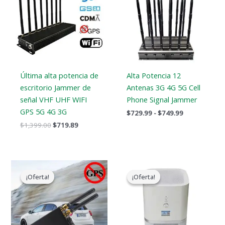
$1,399.00.
$719.89.
a
$749.99
Última alta potencia de
Alta Potencia 12
escritorio Jammer de
Antenas 3G 4G 5G Cell
señal VHF UHF WIFI
Phone Signal Jammer
GPS 5G 4G 3G
$
729.99
-
$
749.99
$
1,399.00
$
719.89
El
El
El
El
precio
precio
precio
precio
¡Oferta!
¡Oferta!
¡Oferta!
¡Oferta!
original
actual
original
actual
era:
es:
era:
es:
$159.00.
$89.58.
$17,999.00.
$9,999.99