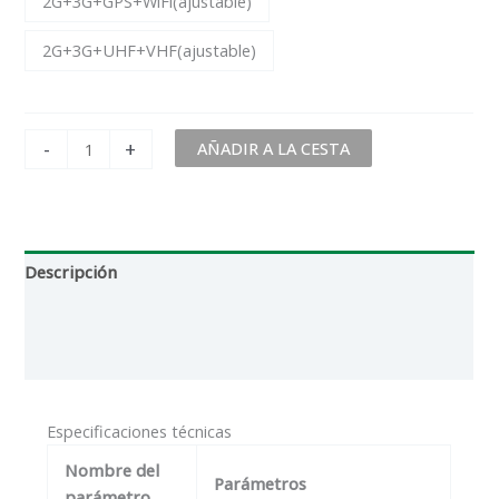
2G+3G+GPS+WiFi(ajustable)
2G+3G+UHF+VHF(ajustable)
-
+
AÑADIR A LA CESTA
Descripción
Información adicional
Reseñas (0)
Especificaciones técnicas
Nombre del
Parámetros
parámetro