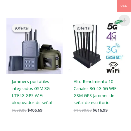
USD
El
El
El
El
precio
precio
precio
precio
¡Oferta!
¡Oferta!
¡Oferta!
¡Oferta!
original
actual
original
actual
era:
es:
era:
es:
$699.00.
$406.69.
$1,099.00.
$616.99.
Jammers portátiles
Alto Rendimiento 10
integrados GSM 3G
Canales 3G 4G 5G WIFI
LTE4G GPS WiFi
GSM GPS Jammer de
bloqueador de señal
señal de escritorio
$
699.00
$
406.69
$
1,099.00
$
616.99