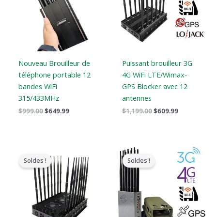
$999.00.
$649.99.
$1,199.00.
$609.99.
Nouveau Brouilleur de
Puissant brouilleur 3G
téléphone portable 12
4G WiFi LTE/Wimax-
bandes WiFi
GPS Blocker avec 12
315/433MHz
antennes
$
999.00
$
649.99
$
1,199.00
$
609.99
Le
Le
Gamme
prix
prix
de
Soldes !
Soldes !
original
actuel
prix
était
est
:
:
:
$569.99
$1,799.00.
$1,219.99.
à
$699.88