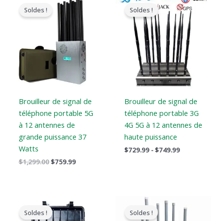
prix
prix
de
Soldes !
Soldes !
original
actuel
prix
était
est
:
:
:
$729.99
$1,299.00.
$759.99.
à
$749.99
Brouilleur de signal de
Brouilleur de signal de
téléphone portable 5G
téléphone portable 3G
à 12 antennes de
4G 5G à 12 antennes de
grande puissance 37
haute puissance
Watts
$
729.99
-
$
749.99
$
1,299.00
$
759.99
Le
Le
Gamme
prix
prix
de
Soldes !
Soldes !
original
actuel
prix