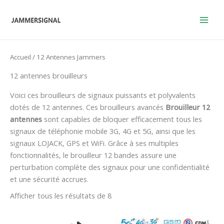
Skip
to
content
Accueil
/ 12 Antennes Jammers
12 antennes brouilleurs
Voici ces brouilleurs de signaux puissants et polyvalents
dotés de 12 antennes. Ces brouilleurs avancés
Brouilleur 12
antennes
sont capables de bloquer efficacement tous les
signaux de téléphonie mobile 3G, 4G et 5G, ainsi que les
signaux LOJACK, GPS et WiFi. Grâce à ses multiples
fonctionnalités, le brouilleur 12 bandes assure une
perturbation complète des signaux pour une confidentialité
et une sécurité accrues.
Afficher tous les résultats de 8
Le
Le
Gamme