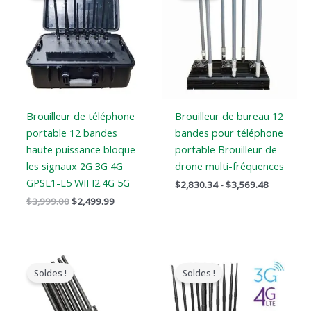
était
est
:
:
:
$2,830.34
$3,999.00.
$2,499.99.
à
$3,569.48
Brouilleur de téléphone
Brouilleur de bureau 12
portable 12 bandes
bandes pour téléphone
haute puissance bloque
portable Brouilleur de
les signaux 2G 3G 4G
drone multi-fréquences
GPSL1-L5 WIFI2.4G 5G
$
2,830.34
-
$
3,569.48
$
3,999.00
$
2,499.99
Le
Le
Le
Le
prix
prix
prix
prix
Soldes !
Soldes !
original
actuel
original
actuel
était
est
était
est
:
:
:
: