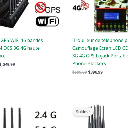
r GPS WIFI 16 bandes
Brouilleur de téléphone p
 DCS 3G 4G haute
Camouflage Ecran LCD 
nce
3G 4G GPS Lojack Portable
Phone Blockers
1,049.99
$
599.00
$
396.99
e
Le
Gamme
rix
prix
de
Soldes !
riginal
actuel
prix
tait
est
:
:
$605.88