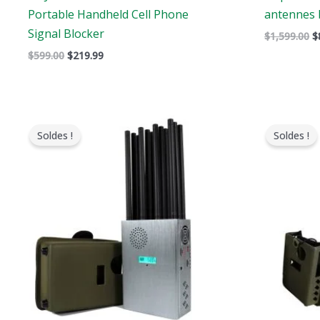
Portable Handheld Cell Phone
antennes 
Signal Blocker
$
1,599.00
$
$
599.00
$
219.99
Le
Le
L
prix
prix
p
Soldes !
Soldes !
original
actuel
o
était
est
é
:
:
:
$1,299.00.
$759.99.
$