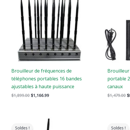
$1,899.00.
$1,166.99.
$
Brouilleur de fréquences de
Brouilleur
téléphones portables 16 bandes
portable 
ajustables à haute puissance
canaux
$
1,899.00
$
1,166.99
$
1,479.00
$
Le
Le
Le
prix
prix
pri
Soldes !
Soldes !
original
actuel
ori