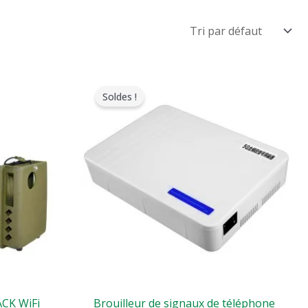
Le
Le
prix
prix
Soldes !
original
actuel
était
est
:
:
$599.00.
$369.69.
ACK WiFi
Brouilleur de signaux de téléphone