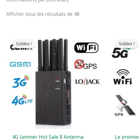
Afficher tous les résultats de 48
Le
Le
L
prix
prix
p
Soldes !
Soldes !
original
actuel
o
était
est
é
:
:
:
$599.00.
$219.99.
$
4G Jammer Hot Sale 8 Antenna
Le premier