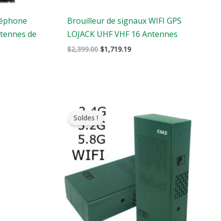
éléphone
Brouilleur de signaux WIFI GPS
ntennes de
LOJACK UHF VHF 16 Antennes
$
2,399.00
$
1,719.19
Le
Le
prix
prix
Soldes !
original
actuel
était
est
:
:
$369.99.
$169.99.