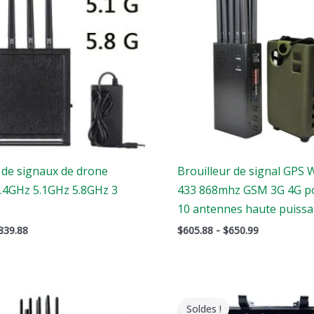
1,479.00.
$839.88.
à
$650.99
 de signaux de drone
Brouilleur de signal GPS W
2.4GHz 5.1GHz 5.8GHz 3
433 868mhz GSM 3G 4G po
10 antennes haute puiss
839.88
$
605.88
-
$
650.99
Le
Le
Le
x
prix
prix
prix
Soldes !
ginal
actuel
original
actuel