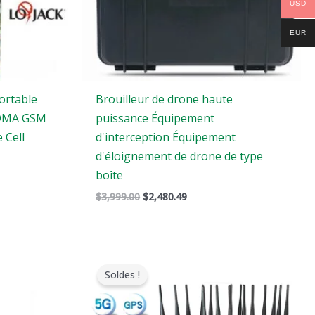
USD
EUR
ortable
Brouilleur de drone haute
CDMA GSM
puissance Équipement
 Cell
d'interception Équipement
d'éloignement de drone de type
boîte
$
3,999.00
$
2,480.49
Le
Le
prix
prix
Soldes !
original
actuel
était
est
:
: