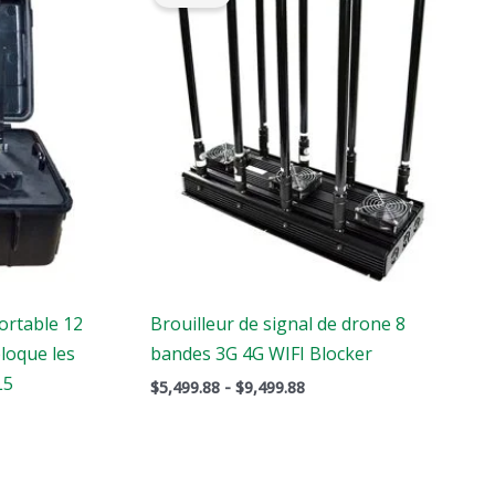
:
$5,499.88
.
à
$9,499.88
ortable 12
Brouilleur de signal de drone 8
loque les
bandes 3G 4G WIFI Blocker
L5
$
5,499.88
-
$
9,499.88