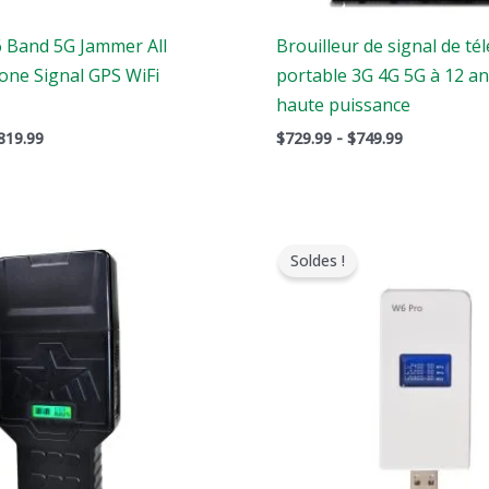
6 Band 5G Jammer All
Brouilleur de signal de t
one Signal GPS WiFi
portable 3G 4G 5G à 12 a
haute puissance
819.99
$
729.99
-
$
749.99
Gamme
Le
Le
de
prix
prix
Soldes !
prix
original
actuel
:
était
est
$759.99
:
:
à
$139.00.
$89.99.
$789.88