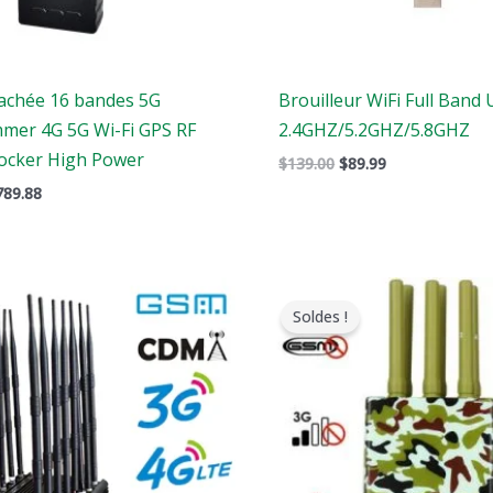
achée 16 bandes 5G
Brouilleur WiFi Full Band 
mer 4G 5G Wi-Fi GPS RF
2.4GHZ/5.2GHZ/5.8GHZ
ocker High Power
$
139.00
$
89.99
789.88
e
Le
Le
Le
rix
prix
prix
prix
Soldes !
riginal
actuel
original
actuel
tait
est
était
est
:
:
:
1,799.00.
$1,049.99.
$599.00.
$396.99.