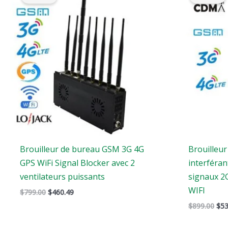
était
est
éta
:
:
:
$799.00.
$460.49.
$89
Brouilleur de bureau GSM 3G 4G
Brouilleur
GPS WiFi Signal Blocker avec 2
interféran
ventilateurs puissants
signaux 2
WIFI
$
799.00
$
460.49
$
899.00
$
53