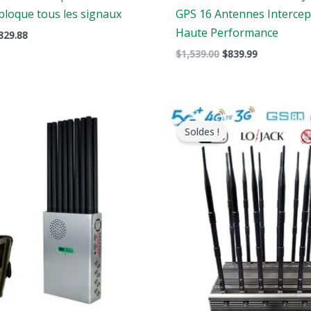
bloque tous les signaux
GPS 16 Antennes Intercep
Haute Performance
829.88
$
1,539.00
$
839.99
e
Le
Gamme
rix
prix
de
Soldes !
riginal
actuel
prix
tait
est
:
:
$729.99
1,299.00.
$819.99.
à
$749.99