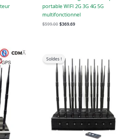
teur
portable WIFI 2G 3G 4G 5G
multifonctionnel
$
599.00
$
369.69
Le
Le
prix
prix
Soldes !
original
actuel
était
est
:
:
$2,399.00.
$1,719.19.