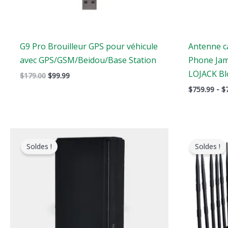
G9 Pro Brouilleur GPS pour véhicule
Antenne c
avec GPS/GSM/Beidou/Base Station
Phone Jam
LOJACK Bl
$
179.00
$
99.99
$
759.99
-
$
Le
Le
L
prix
prix
p
Soldes !
Soldes !
original
actuel
o
était
est
é
:
:
:
$169.00.
$99.66.
$