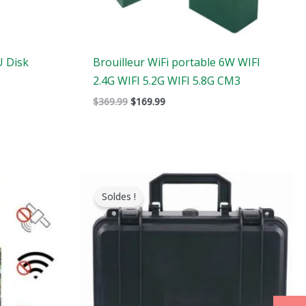
U Disk
Brouilleur WiFi portable 6W WIFI
2.4G WIFI 5.2G WIFI 5.8G CM3
$
369.99
$
169.99
Le
Le
prix
prix
Soldes !
original
actuel
était
est
:
:
$3,999.00.
$2,480.49.