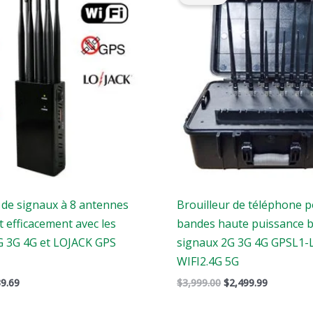
it
est
était
est
:
:
:
9.00.
$539.69.
$3,999.00.
$2,499.99
 de signaux à 8 antennes
Brouilleur de téléphone p
t efficacement avec les
bandes haute puissance b
G 3G 4G et LOJACK GPS
signaux 2G 3G 4G GPSL1-
WIFI2.4G 5G
9.69
$
3,999.00
$
2,499.99