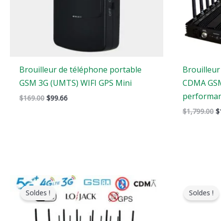
Brouilleur de téléphone portable
Brouilleu
GSM 3G (UMTS) WIFI GPS Mini
CDMA GSM
performa
$
169.00
$
99.66
$
1,799.00
$
Le
Le
L
prix
prix
p
Soldes !
Soldes !
original
actuel
o
était
est
é
:
:
: