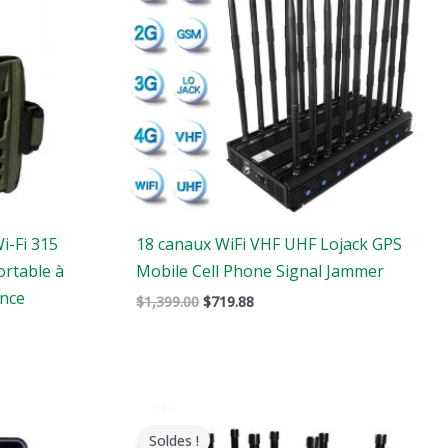
$1,399.00.
$719.88.
i-Fi 315
18 canaux WiFi VHF UHF Lojack GPS
rtable à
Mobile Cell Phone Signal Jammer
ance
$
1,399.00
$
719.88
Gamme
de
Soldes !
prix