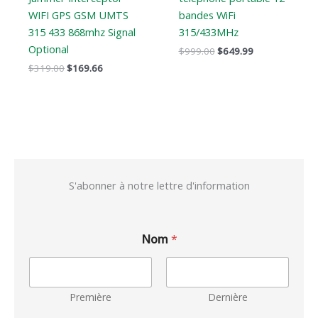
WIFI GPS GSM UMTS
bandes WiFi
315 433 868mhz Signal
315/433MHz
Optional
$
999.00
$
649.99
$
319.00
$
169.66
S'abonner à notre lettre d'information
Nom
*
Première
Dernière