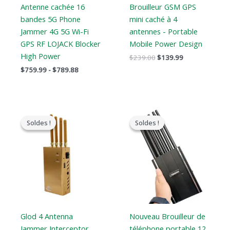
Antenne cachée 16
Brouilleur GSM GPS
bandes 5G Phone
mini caché à 4
Jammer 4G 5G Wi-Fi
antennes - Portable
GPS RF LOJACK Blocker
Mobile Power Design
High Power
$
239.00
$
139.99
$
759.99
-
$
789.88
Le
Le
Le
Le
prix
prix
prix
prix
Soldes !
Soldes !
Soldes !
Soldes !
original
actuel
original
actuel
était
est
était
est
:
:
:
:
$319.00.
$169.66.
$999.00.
$649.99.
Glod 4 Antenna
Nouveau Brouilleur de
Jammer Interceptor
téléphone portable 12