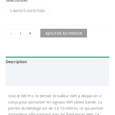
Sélectionner
2.4GHZ/5.2GHZ/5.8G
-
+
AJOUTER AU PANIER
Description
Informations complémentaires
Critiques (0)
Voici le W6 Pro, le dernier brouilleur WiFi à disque en U
conçu pour perturber les signaux WiFi pleine bande. La
portée du blindage est de 2 à 10 mètres, ce qui permet
d'interférer efficacement avec les fréquences WiFi. Ce