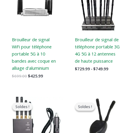
$699.00.
$425.99.
à
$749.99
Brouilleur de signal
Brouilleur de signal de
WiFi pour téléphone
téléphone portable 3G
portable 5G à 10
4G 5G à 12 antennes
bandes avec coque en
de haute puissance
alliage d'aluminium
$
729.99
-
$
749.99
$
699.00
$
425.99
Le
Le
Le
Le
prix
prix
prix
prix
Soldes !
Soldes !
Soldes !
Soldes !
original
actuel
original
actuel
était
est
était
est
:
:
:
:
$299.00.
$168.69.
$119.00.
$79.99.