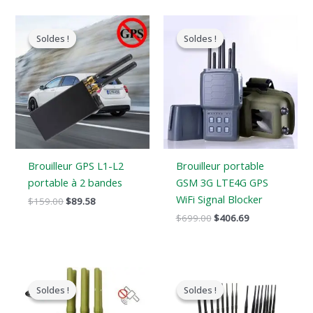
Le
Le
Le
Le
prix
prix
prix
prix
Soldes !
Soldes !
Soldes !
Soldes !
original
actuel
original
actuel
était
est
était
est
:
:
:
:
$159.00.
$89.58.
$699.00.
$406.69.
Brouilleur GPS L1-L2
Brouilleur portable
portable à 2 bandes
GSM 3G LTE4G GPS
WiFi Signal Blocker
$
159.00
$
89.58
$
699.00
$
406.69
Le
Le
Le
Le
prix
prix
prix
prix
Soldes !
Soldes !
Soldes !
Soldes !
original
actuel
original
actuel
était
est
était
est