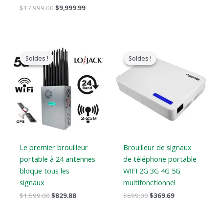
$
17,999.00
$
9,999.99
Le
Le
Le
Le
prix
prix
prix
prix
Soldes !
Soldes !
Soldes !
Soldes !
original
actuel
original
actuel
était
est
était
est
:
:
:
:
$1,599.00.
$829.88.
$599.00.
$369.69.
Le premier brouilleur
Brouilleur de signaux
portable à 24 antennes
de téléphone portable
bloque tous les
WIFI 2G 3G 4G 5G
signaux
multifonctionnel
$
1,599.00
$
829.88
$
599.00
$
369.69