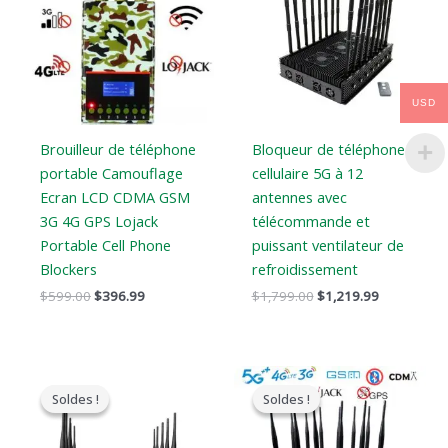
:
:
:
:
$599.00.
$396.99.
$1,799.00.
$1,219.99.
USD
Brouilleur de téléphone
Bloqueur de téléphone
portable Camouflage
cellulaire 5G à 12
Ecran LCD CDMA GSM
antennes avec
3G 4G GPS Lojack
télécommande et
Portable Cell Phone
puissant ventilateur de
Blockers
refroidissement
$
599.00
$
396.99
$
1,799.00
$
1,219.99
Le
Le
Gamme
prix
prix
de
Soldes !
Soldes !
Soldes !
Soldes !
original
actuel
prix
était
est
:
:
:
$729.99