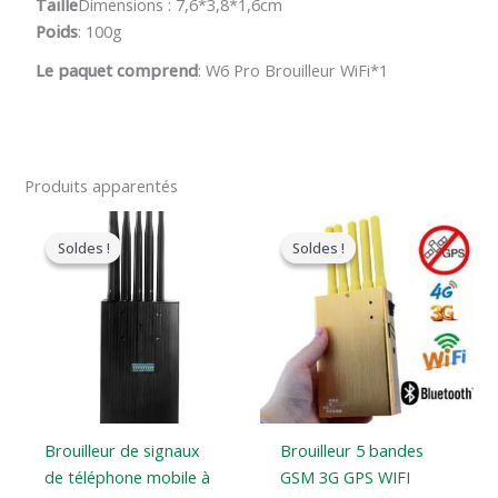
Taille
Dimensions : 7,6*3,8*1,6cm
Poids
: 100g
Le paquet comprend
: W6 Pro Brouilleur WiFi*1
Produits apparentés
Le
Le
Le
Le
prix
prix
prix
prix
Soldes !
Soldes !
Soldes !
Soldes !
original
actuel
original
actuel
était
est
était
est
:
:
:
:
$699.00.
$389.99.
$399.00.
$209.88.
Brouilleur de signaux
Brouilleur 5 bandes
de téléphone mobile à
GSM 3G GPS WIFI