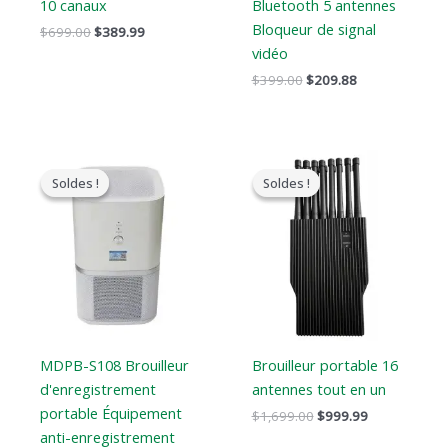
10 canaux
Bluetooth 5 antennes
Bloqueur de signal
$
699.00
$
389.99
vidéo
$
399.00
$
209.88
Le
Le
Le
Le
prix
prix
prix
prix
Soldes !
Soldes !
Soldes !
Soldes !
original
actuel
original
actuel
était
est
était
est
:
:
:
:
$17,999.00.
$9,999.99.
$1,699.00.
$999.99.
MDPB-S108 Brouilleur
Brouilleur portable 16
d'enregistrement
antennes tout en un
portable Équipement
$
1,699.00
$
999.99
anti-enregistrement