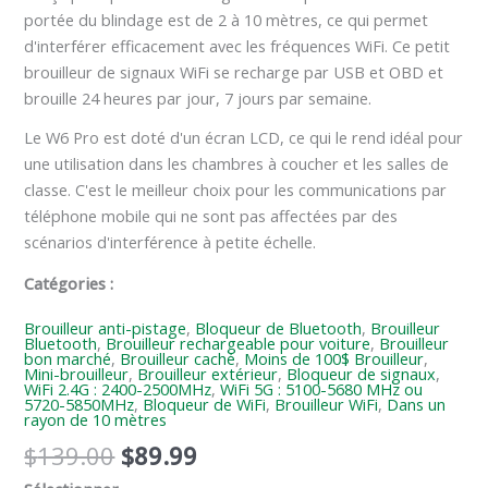
portée du blindage est de 2 à 10 mètres, ce qui permet
d'interférer efficacement avec les fréquences WiFi. Ce petit
brouilleur de signaux WiFi se recharge par USB et OBD et
brouille 24 heures par jour, 7 jours par semaine.
Le W6 Pro est doté d'un écran LCD, ce qui le rend idéal pour
une utilisation dans les chambres à coucher et les salles de
classe. C'est le meilleur choix pour les communications par
téléphone mobile qui ne sont pas affectées par des
scénarios d'interférence à petite échelle.
Catégories :
Brouilleur anti-pistage
,
Bloqueur de Bluetooth
,
Brouilleur
Bluetooth
,
Brouilleur rechargeable pour voiture
,
Brouilleur
bon marché
,
Brouilleur caché
,
Moins de 100$ Brouilleur
,
Mini-brouilleur
,
Brouilleur extérieur
,
Bloqueur de signaux
,
WiFi 2.4G : 2400-2500MHz
,
WiFi 5G : 5100-5680 MHz ou
5720-5850MHz
,
Bloqueur de WiFi
,
Brouilleur WiFi
,
Dans un
rayon de 10 mètres
$
139.00
$
89.99