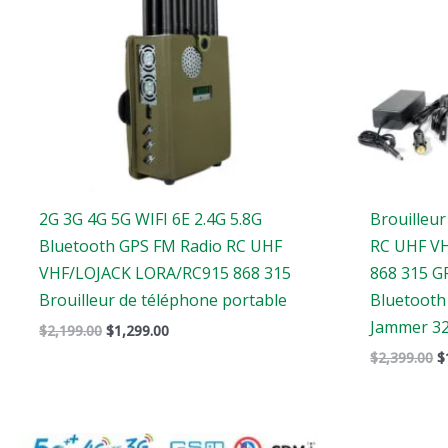
2G 3G 4G 5G WIFI 6E 2.4G 5.8G
Brouilleu
Bluetooth GPS FM Radio RC UHF
RC UHF V
VHF/LOJACK LORA/RC915 868 315
868 315 G
Brouilleur de téléphone portable
Bluetooth 
Jammer 32
$
2,199.00
$
1,299.00
$
2,399.00
$
Gamme
L