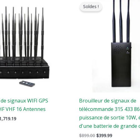
rix
prix
prix
prix
Soldes !
riginal
actuel
original
actuel
tait
est
était
est
:
:
:
2,399.00.
$1,719.19.
$899.00.
$399.99.
 de signaux WIFI GPS
Brouilleur de signaux de
F VHF 16 Antennes
télécommande 315 433 8
puissance de sortie 10W, 
1,719.19
d'une batterie de grande 
$
899.00
$
399.99