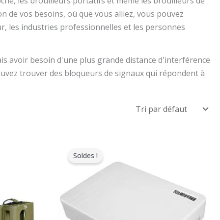
che, les brouilleurs portatifs et même les brouilleurs de
ion de vos besoins, où que vous alliez, vous pouvez
ur, les industries professionnelles et les personnes
 avoir besoin d'une plus grande distance d'interférence
uvez trouver des bloqueurs de signaux qui répondent à
Le
Le
prix
prix
Soldes !
original
actuel
était
est
:
:
$599.00.
$369.69.