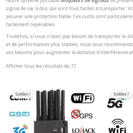
Notre système portable
bloqueurs de signaux
se présent
signal de sac à dos, qui sont tous faciles à transporter.
assurer une protection fiable. Ces outils sont particulièr
facilement repérables.
Toutefois, si vous n'avez pas besoin de transporter le
bl
et de performances plus stables, nous vous recommando
vos besoins pour augmenter la distance d'interférence et 
Afficher tous les résultats de 72
Le
Le
L
prix
prix
p
Soldes !
Soldes !
original
actuel
o
était
est
é
:
:
:
$599.00.
$219.99.
$