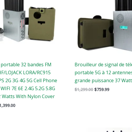
r portable 32 bandes FM
Brouilleur de signal de t
HF/LOJACK LORA/RC915
portable 5G à 12 antenne
PS 2G 3G 4G 5G Cell Phone
grande puissance 37 Wat
WIFI 7E 6E 2.4G 5.2G 5.8G
$
1,299.00
$
759.99
 Watts With Nylon Cover
1,399.00
e
Le
Le
Le