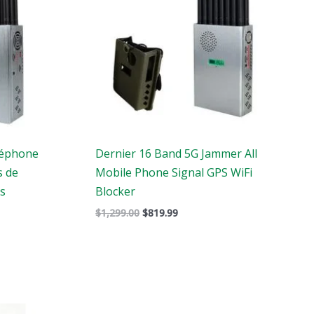
éléphone
Dernier 16 Band 5G Jammer All
s de
Mobile Phone Signal GPS WiFi
ts
Blocker
$
1,299.00
$
819.99
Le
Le