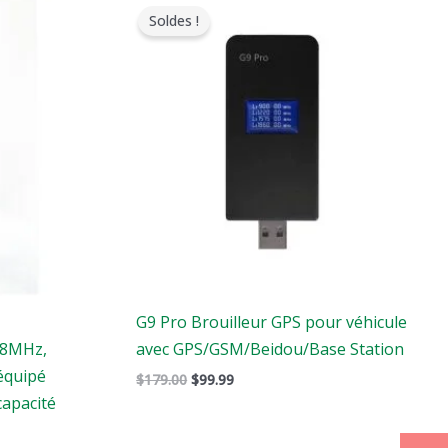
prix
prix
Soldes !
original
actuel
était
est
:
:
$179.00.
$99.99.
G9 Pro Brouilleur GPS pour véhicule
68MHz,
avec GPS/GSM/Beidou/Base Station
équipé
$
179.00
$
99.99
capacité