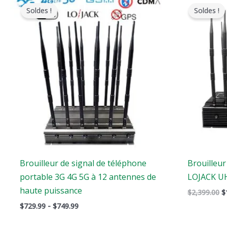
de
p
Soldes !
Soldes !
prix
o
:
é
$729.99
:
à
$
$749.99
Brouilleur de signal de téléphone
Brouilleur
portable 3G 4G 5G à 12 antennes de
LOJACK UH
haute puissance
$
2,399.00
$
$
729.99
-
$
749.99