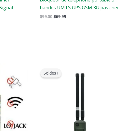
Signal
bandes UMTS GPS GSM 3G pas cher
$
99.00
$
69.99
Le
Le
prix
prix
Soldes !
original
actuel
était
est
:
:
$2,399.00.
$1,500.00.