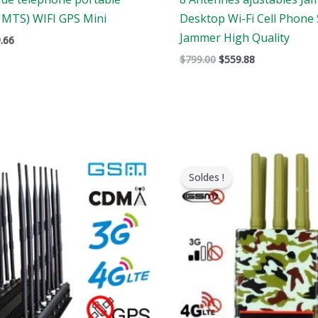
MTS) WIFI GPS Mini
Desktop Wi-Fi Cell Phone 
Jammer High Quality
.66
$
799.00
$
559.88
e
Le
Le
Le
rix
prix
prix
prix
Soldes !
riginal
actuel
original
actuel
tait
est
était
est
:
:
:
1,799.00.
$1,049.99.
$599.00.
$396.99.