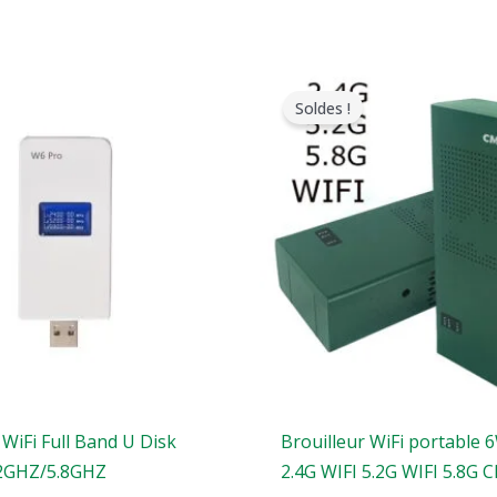
Le
Le
Le
x
prix
prix
prix
Soldes !
ginal
actuel
original
actuel
it
est
était
est
:
:
:
9.00.
$89.99.
$369.99.
$169.99.
 WiFi Full Band U Disk
Brouilleur WiFi portable 
.2GHZ/5.8GHZ
2.4G WIFI 5.2G WIFI 5.8G 