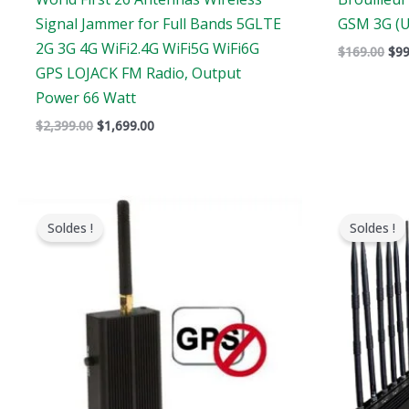
Signal Jammer for Full Bands 5GLTE
GSM 3G (U
2G 3G 4G WiFi2.4G WiFi5G WiFi6G
$
169.00
$
99
GPS LOJACK FM Radio, Output
Power 66 Watt
$
2,399.00
$
1,699.00
Le
Le
L
prix
prix
p
Soldes !
Soldes !
original
actuel
o
était
est
é
:
:
:
$139.00.
$79.99.
$