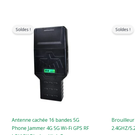
Gamme
Le
de
pri
Soldes !
Soldes !
prix
ori
:
éta
$759.99
:
à
$13
$789.88
Antenne cachée 16 bandes 5G
Brouilleur
Phone Jammer 4G 5G Wi-Fi GPS RF
2.4GHZ/5