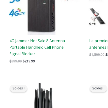
4G Jammer Hot Sale 8 Antenna
Le premier
Portable Handheld Cell Phone
antennes 
Signal Blocker
$
1,599.00
$
$
599.00
$
219.99
Le
Le
L
prix
prix
p
Soldes !
Soldes !
original
actuel
o
était
est
é
:
:
:
$2,199.00.
$1,299.00.
$