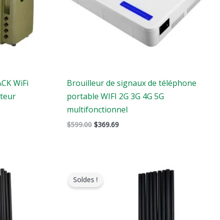
ACK WiFi
Brouilleur de signaux de téléphone
teur
portable WIFI 2G 3G 4G 5G
multifonctionnel
$
599.00
$
369.69
Le
Le
prix
prix
Soldes !
original
actuel
était
est
:
:
$1,299.00.
$819.99.