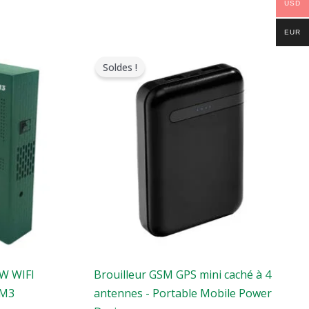
USD
EUR
Le
Le
prix
prix
Soldes !
original
actuel
était
est
:
:
$239.00.
$139.99.
6W WIFI
Brouilleur GSM GPS mini caché à 4
CM3
antennes - Portable Mobile Power