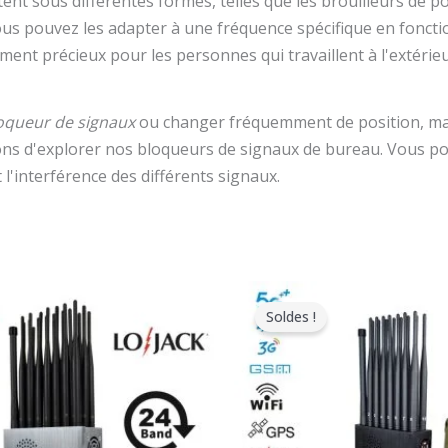
ent sous différentes formes, telles que les brouilleurs de po
 Vous pouvez les adapter à une fréquence spécifique en fonct
ement précieux pour les personnes qui travaillent à l'extérie
oqueur de signaux
ou changer fréquemment de position, mais
ns d'explorer nos bloqueurs de signaux de bureau. Vous po
l'interférence des différents signaux.
e
Le
Le
Le
rix
prix
prix
prix
Soldes !
riginal
actuel
original
actuel
tait
est
était
est
:
:
:
1,599.00.
$829.88.
$1,539.00.
$839.99.