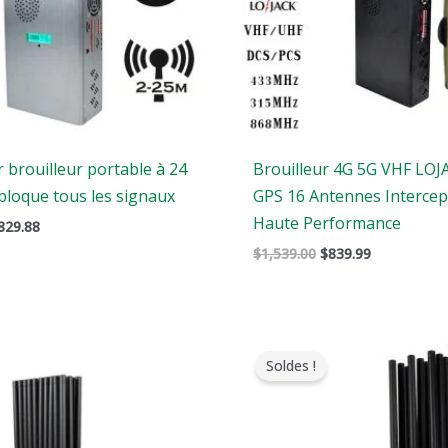
 brouilleur portable à 24
Brouilleur 4G 5G VHF LOJ
bloque tous les signaux
GPS 16 Antennes Intercep
Haute Performance
829.88
$
1,539.00
$
839.99
e
Le
Le
Le
rix
prix
prix
prix
Soldes !
riginal
actuel
original
actuel
tait
est
était
est
:
:
:
2,399.00.
$1,399.00.
$1,299.00.
$759.99.