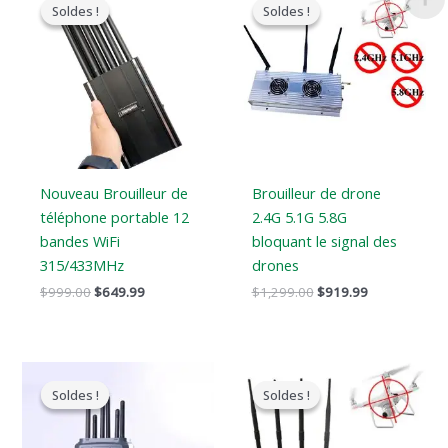
prix
prix
prix
prix
Soldes !
Soldes !
Soldes !
Soldes !
original
actuel
original
actuel
était
est
était
est
:
:
:
:
$999.00.
$649.99.
$1,299.00.
$919.99.
Nouveau Brouilleur de
Brouilleur de drone
téléphone portable 12
2.4G 5.1G 5.8G
bandes WiFi
bloquant le signal des
315/433MHz
drones
$
999.00
$
649.99
$
1,299.00
$
919.99
Le
Le
Le
Le
prix
prix
prix
prix
Soldes !
Soldes !
Soldes !
Soldes !
original
actuel
original
actuel
était
est
était
est
:
:
:
: