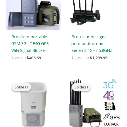
$699.00.
$406.69.
$1,999.00.
$1,299.99.
Brouilleur portable
Brouilleur de signal
GSM 3G LTE4G GPS
pour petit drone
WiFi Signal Blocker
aérien 2.4GHz 5.8GHz
$
699.00
$
406.69
$
1,999.00
$
1,299.99
Le
Le
Gamme
prix
prix
de
Soldes !
Soldes !
Soldes !
Soldes !
original
actuel
prix
était
est
:
:
:
$569.99
$17,999.00.
$9,999.99.
à
$699.88