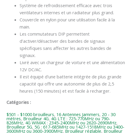
Système de refroidissement efficace avec trois
ventilateurs internes et un radiateur plus grand.
Couvercle en nylon pour une utilisation facile à la
main.
Les commutateurs DIP permettent
d'activer/désactiver des bandes de signaux
spécifiques sans affecter les autres bandes de
signaux.
Livré avec un chargeur de voiture et une alimentation
12V DC/AC.
Il est équipé d'une batterie intégrée de plus grande
capacité qui offre une autonomie de plus de 2,5
heures (150 minutes) et est facile à recharger.
Catégories :
$501 - $1000 brouilleurs
,
16 Antennes Jammers
,
20 - 30
mètres
,
Brouilleur 4G
,
4G LTE : 725-770MHz ou 790-
826MHz
,
4G WIMAX : 2345-2400MHz ou 2620-2690MHz
,
Brouilleur 5G
,
5G : 617-685MHz ou 1427-1518MHz ou 3400-
3600MHz ou 3600-3900MHz
,
Brouilleur réglable
,
Brouilleur