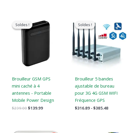
Le
Le
Gamme
prix
prix
de
Soldes !
Soldes !
Soldes !
Soldes !
original
actuel
prix
était
est
:
:
:
$316.89
$239.00.
$139.99.
à
$385.48
Brouilleur GSM GPS
Brouilleur 5 bandes
mini caché à 4
ajustable de bureau
antennes - Portable
pour 3G 4G GSM WIFI
Mobile Power Design
Fréquence GPS
$
239.00
$
139.99
$
316.89
-
$
385.48
Le
Le
Le
Le