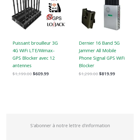
$1,199.00.
$609.99.
$1,299.00.
$819.99.
Puissant brouilleur 3G
Dernier 16 Band 5G
4G WiFi LTE/Wimax-
Jammer All Mobile
GPS Blocker avec 12
Phone Signal GPS WiFi
antennes
Blocker
$
1,199.00
$
609.99
$
1,299.00
$
819.99
S'abonner à notre lettre d'information