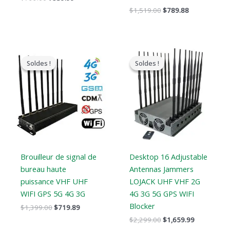
$
1,519.00
$
789.88
Le
Le
Le
Le
prix
prix
prix
prix
Soldes !
Soldes !
Soldes !
Soldes !
original
actuel
original
actuel
était
est
était
est
:
:
:
:
$1,399.00.
$719.89.
$2,299.00.
$1,659.99.
Brouilleur de signal de
Desktop 16 Adjustable
bureau haute
Antennas Jammers
puissance VHF UHF
LOJACK UHF VHF 2G
WIFI GPS 5G 4G 3G
4G 3G 5G GPS WIFI
Blocker
$
1,399.00
$
719.89
$
2,299.00
$
1,659.99