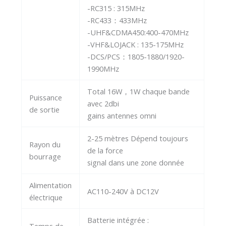
-RC315 : 315MHz
-RC433：433MHz
-UHF&CDMA450:400-470MHz
-VHF&LOJACK : 135-175MHz
-DCS/PCS：1805-1880/1920-
1990MHz
Total 16W，1W chaque bande
Puissance
avec 2dbi
de sortie
gains antennes omni
2-25 mètres Dépend toujours
Rayon du
de la force
bourrage
signal dans une zone donnée
Alimentation
AC110-240V à DC12V
électrique
Batterie intégrée :
Temps de