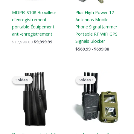
MDPB-S108 Brouilleur
Plus High Power 12
d'enregistrement
Antennas Mobile
portable Équipement
Phone Signal Jammer
anti-enregistrement
Portable RF WiFi GPS
Signals Blocker
$
17,999.00
$
9,999.99
$
569.99
-
$
699.88
Le
Le
Le
Le
prix
prix
prix
prix
Soldes !
Soldes !
Soldes !
Soldes !
original
actuel
original
actuel
était
est
était
est
:
:
:
:
$1,699.00.
$999.99.
$769.00.
$426.69.