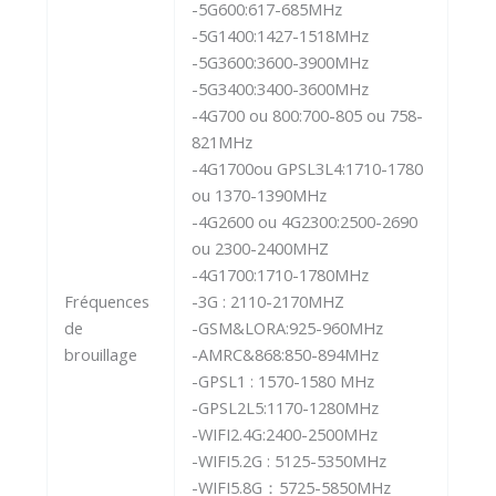
-5G600:617-685MHz
-5G1400:1427-1518MHz
-5G3600:3600-3900MHz
-5G3400:3400-3600MHz
-4G700 ou 800:700-805 ou 758-
821MHz
-4G1700ou GPSL3L4:1710-1780
ou 1370-1390MHz
-4G2600 ou 4G2300:2500-2690
ou 2300-2400MHZ
-4G1700:1710-1780MHz
Fréquences
-3G : 2110-2170MHZ
de
-GSM&LORA:925-960MHz
brouillage
-AMRC&868:850-894MHz
-GPSL1 : 1570-1580 MHz
-GPSL2L5:1170-1280MHz
-WIFI2.4G:2400-2500MHz
-WIFI5.2G : 5125-5350MHz
-WIFI5.8G：5725-5850MHz