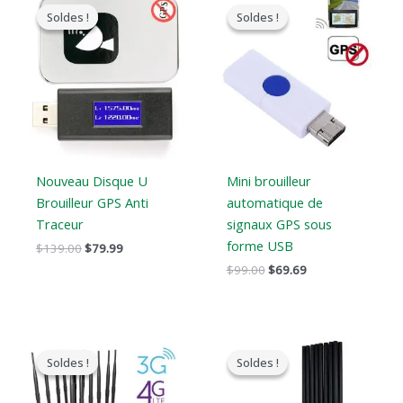
prix
prix
prix
prix
Soldes !
Soldes !
Soldes !
Soldes !
original
actuel
original
actuel
était
est
était
est
:
:
:
:
$139.00.
$79.99.
$99.00.
$69.69.
Nouveau Disque U
Mini brouilleur
Brouilleur GPS Anti
automatique de
Traceur
signaux GPS sous
forme USB
$
139.00
$
79.99
$
99.00
$
69.69
Le
Le
Le
Le
prix
prix
prix
prix
Soldes !
Soldes !
Soldes !
Soldes !
original
actuel
original
actuel
était
est
était
est
:
:
:
: