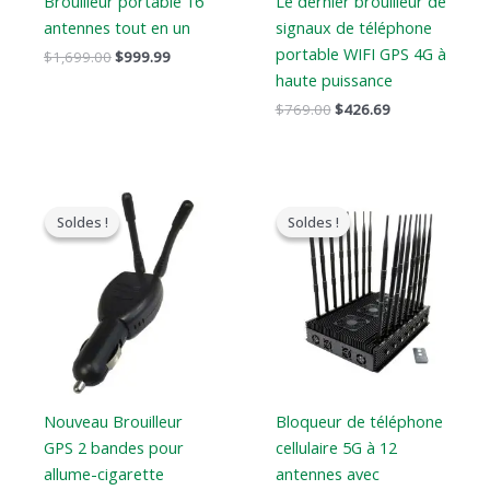
Brouilleur portable 16
Le dernier brouilleur de
antennes tout en un
signaux de téléphone
portable WIFI GPS 4G à
$
1,699.00
$
999.99
haute puissance
$
769.00
$
426.69
Le
Le
Le
Le
prix
prix
prix
prix
Soldes !
Soldes !
Soldes !
Soldes !
original
actuel
original
actuel
était
est
était
est
:
:
:
:
$119.00.
$79.99.
$1,799.00.
$1,219.99.
Nouveau Brouilleur
Bloqueur de téléphone
GPS 2 bandes pour
cellulaire 5G à 12
allume-cigarette
antennes avec