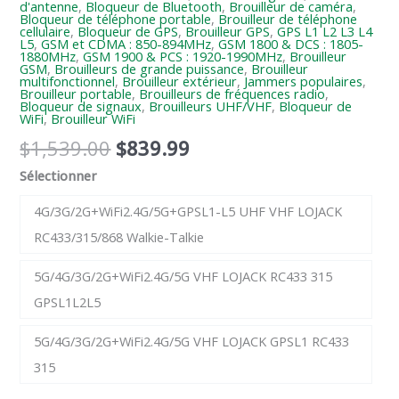
d'antenne
,
Bloqueur de Bluetooth
,
Brouilleur de caméra
,
Bloqueur de téléphone portable
,
Brouilleur de téléphone
cellulaire
,
Bloqueur de GPS
,
Brouilleur GPS
,
GPS L1 L2 L3 L4
L5
,
GSM et CDMA : 850-894MHz
,
GSM 1800 & DCS : 1805-
1880MHz
,
GSM 1900 & PCS : 1920-1990MHz
,
Brouilleur
GSM
,
Brouilleurs de grande puissance
,
Brouilleur
multifonctionnel
,
Brouilleur extérieur
,
Jammers populaires
,
Brouilleur portable
,
Brouilleurs de fréquences radio
,
Bloqueur de signaux
,
Brouilleurs UHF/VHF
,
Bloqueur de
WiFi
,
Brouilleur WiFi
$
1,539.00
$
839.99
Sélectionner
4G/3G/2G+WiFi2.4G/5G+GPSL1-L5 UHF VHF LOJACK
RC433/315/868 Walkie-Talkie
5G/4G/3G/2G+WiFi2.4G/5G VHF LOJACK RC433 315
GPSL1L2L5
5G/4G/3G/2G+WiFi2.4G/5G VHF LOJACK GPSL1 RC433
315