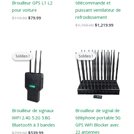
Brouilleur GPS L1 L2
télécommande et
pour voiture
puissant ventilateur de
refroidissement
$
119.00
$
79.99
$
1,799.00
$
1,219.99
Le
Le
Le
Le
prix
prix
prix
prix
Soldes !
Soldes !
Soldes !
Soldes !
original
actuel
original
actuel
était
est
était
est
:
:
:
:
$799.00.
$539.99.
$1,519.00.
$789.88.
Brouilleur de signaux
Brouilleur de signal de
WIFI 2.4G 5.2G 5.8G
téléphone portable 5G
Bluetooth à 3 bandes
GPS WiFi Blocker avec
22 antennes
$
799.00
$
539.99