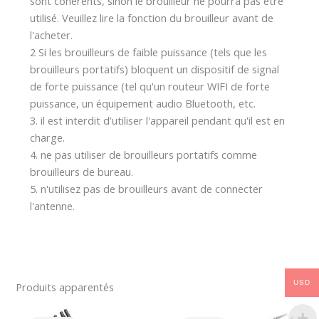
sont cohérents, sinon le brouilleur ne pourra pas être
utilisé. Veuillez lire la fonction du brouilleur avant de
l'acheter.
2 Si les brouilleurs de faible puissance (tels que les
brouilleurs portatifs) bloquent un dispositif de signal
de forte puissance (tel qu'un routeur WIFI de forte
puissance, un équipement audio Bluetooth, etc.
3. il est interdit d'utiliser l'appareil pendant qu'il est en
charge.
4. ne pas utiliser de brouilleurs portatifs comme
brouilleurs de bureau.
5. n'utilisez pas de brouilleurs avant de connecter
l'antenne.
USD
Produits apparentés
Le
Le
Le
Le