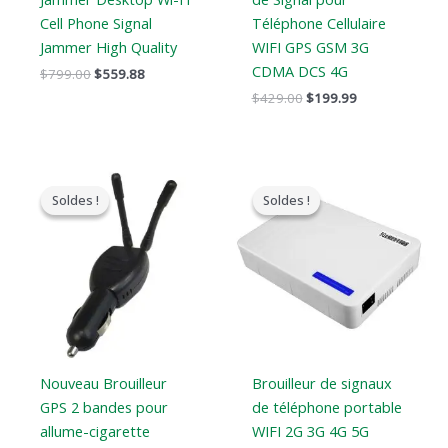
Cell Phone Signal
Téléphone Cellulaire
Jammer High Quality
WIFI GPS GSM 3G
CDMA DCS 4G
$
799.00
$
559.88
$
429.00
$
199.99
Le
Le
Le
Le
prix
prix
prix
prix
Soldes !
Soldes !
Soldes !
Soldes !
original
actuel
original
actuel
était
est
était
est
:
:
:
:
$119.00.
$79.99.
$599.00.
$369.69.
Nouveau Brouilleur
Brouilleur de signaux
GPS 2 bandes pour
de téléphone portable
allume-cigarette
WIFI 2G 3G 4G 5G