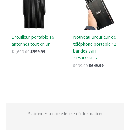
$1,699.00.
$999.99.
$999.00.
$649.99.
Brouilleur portable 16
Nouveau Brouilleur de
antennes tout en un
téléphone portable 12
bandes WiFi
$
1,699.00
$
999.99
315/433MHz
$
999.00
$
649.99
S'abonner à notre lettre d'information