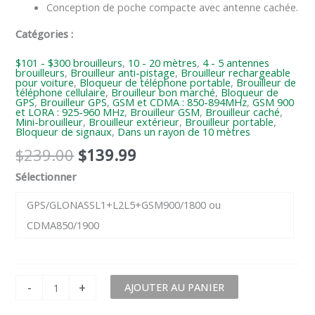
Conception de poche compacte avec antenne cachée.
Catégories :
$101 - $300 brouilleurs
,
10 - 20 mètres
,
4 - 5 antennes
brouilleurs
,
Brouilleur anti-pistage
,
Brouilleur rechargeable
pour voiture
,
Bloqueur de téléphone portable
,
Brouilleur de
téléphone cellulaire
,
Brouilleur bon marché
,
Bloqueur de
GPS
,
Brouilleur GPS
,
GSM et CDMA : 850-894MHz
,
GSM 900
et LORA : 925-960 MHz
,
Brouilleur GSM
,
Brouilleur caché
,
Mini-brouilleur
,
Brouilleur extérieur
,
Brouilleur portable
,
Bloqueur de signaux
,
Dans un rayon de 10 mètres
$
239.00
$
139.99
Sélectionner
GPS/GLONASSL1+L2L5+GSM900/1800 ou
CDMA850/1900
-
+
AJOUTER AU PANIER