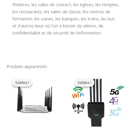
théâtres, les salles de concert, les églises, les temples,
les restaurants, les salles de classe, les centres de
formation, les usines, les banques, les trains, les bus
et d'autres lieux où l'on a besoin de silence, de
confidentialité et de sécurité de l'information.
Produits apparentés
Le
Le
Le
Le
prix
prix
prix
prix
Soldes !
Soldes !
Soldes !
Soldes !
original
actuel
original
actuel
était
est
était
est
:
:
:
:
$699.00.
$425.99.
$1,199.00.
$735.99.