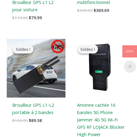
Brouilleur GPS L1 L2
multifonctionnel
pour voiture
$
599.00
$
369.69
$
119.00
$
79.99
Le
Le
Gamme
prix
prix
de
Soldes !
Soldes !
Soldes !
Soldes !
original
actuel
prix
USD
était
est
:
:
:
$759.99
$159.00.
$89.58.
à
$789.88
Brouilleur GPS L1-L2
Antenne cachée 16
portable à 2 bandes
bandes 5G Phone
Jammer 4G 5G Wi-Fi
$
159.00
$
89.58
GPS RF LOJACK Blocker
High Power