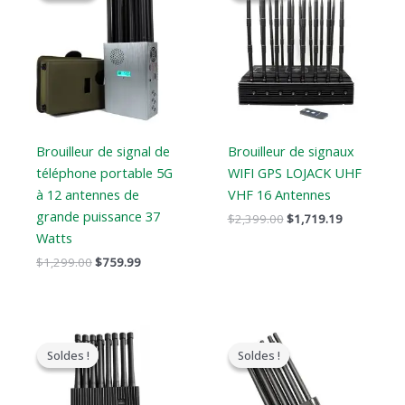
était
est
était
est
:
:
:
:
$1,299.00.
$759.99.
$2,399.00.
$1,719.19.
Brouilleur de signal de
Brouilleur de signaux
téléphone portable 5G
WIFI GPS LOJACK UHF
à 12 antennes de
VHF 16 Antennes
grande puissance 37
$
2,399.00
$
1,719.19
Watts
$
1,299.00
$
759.99
Le
Le
Le
Le
prix
prix
prix
prix
Soldes !
Soldes !
Soldes !
Soldes !
original
actuel
original
actuel
était
est
était
est
:
:
:
: