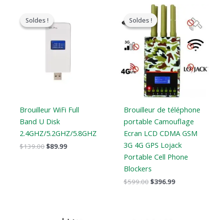
Le
Le
Le
Le
prix
prix
prix
prix
Soldes !
Soldes !
Soldes !
Soldes !
original
actuel
original
actuel
était
est
était
est
:
:
:
:
$139.00.
$89.99.
$599.00.
$396.99.
Brouilleur WiFi Full
Brouilleur de téléphone
Band U Disk
portable Camouflage
2.4GHZ/5.2GHZ/5.8GHZ
Ecran LCD CDMA GSM
3G 4G GPS Lojack
$
139.00
$
89.99
Portable Cell Phone
Blockers
$
599.00
$
396.99
Le
Le
Le
Le