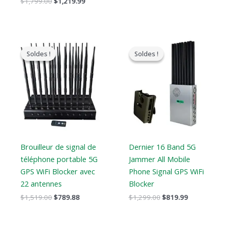
$
1,799.00
$
1,219.99
Le
Le
Le
Le
prix
prix
prix
prix
Soldes !
Soldes !
Soldes !
Soldes !
original
actuel
original
actuel
était
est
était
est
:
:
:
:
$1,519.00.
$789.88.
$1,299.00.
$819.99.
Brouilleur de signal de
Dernier 16 Band 5G
téléphone portable 5G
Jammer All Mobile
GPS WiFi Blocker avec
Phone Signal GPS WiFi
22 antennes
Blocker
$
1,519.00
$
789.88
$
1,299.00
$
819.99