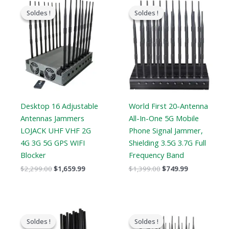
prix
prix
prix
prix
Soldes !
Soldes !
Soldes !
Soldes !
original
actuel
original
actuel
était
est
était
est
:
:
:
:
$2,299.00.
$1,659.99.
$1,399.00.
$749.99.
Desktop 16 Adjustable
World First 20-Antenna
Antennas Jammers
All-In-One 5G Mobile
LOJACK UHF VHF 2G
Phone Signal Jammer,
4G 3G 5G GPS WIFI
Shielding 3.5G 3.7G Full
Blocker
Frequency Band
$
2,299.00
$
1,659.99
$
1,399.00
$
749.99
Le
Le
Le
Le
prix
prix
prix
prix
Soldes !
Soldes !
Soldes !
Soldes !
original
actuel
original
actuel