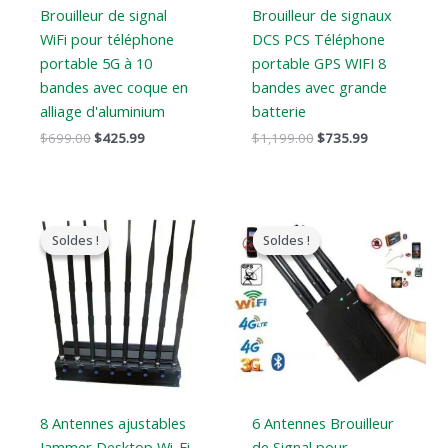
Brouilleur de signal
Brouilleur de signaux
WiFi pour téléphone
DCS PCS Téléphone
portable 5G à 10
portable GPS WIFI 8
bandes avec coque en
bandes avec grande
alliage d'aluminium
batterie
$
699.00
$
425.99
$
1,199.00
$
735.99
Le
Le
Le
Le
prix
prix
prix
prix
Soldes !
Soldes !
Soldes !
Soldes !
original
actuel
original
actuel
était
est
était
est
:
:
:
:
$799.00.
$559.88.
$429.00.
$199.99.
8 Antennes ajustables
6 Antennes Brouilleur
Jammer Desktop Wi-Fi
de Signal pour