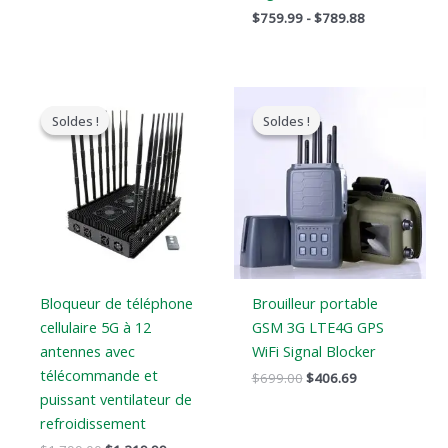
$
759.99
-
$
789.88
Le
Le
Le
Le
prix
prix
prix
prix
Soldes !
Soldes !
Soldes !
Soldes !
original
actuel
original
actuel
était
est
était
est
:
:
:
:
$1,799.00.
$1,219.99.
$699.00.
$406.69.
Bloqueur de téléphone
Brouilleur portable
cellulaire 5G à 12
GSM 3G LTE4G GPS
antennes avec
WiFi Signal Blocker
télécommande et
$
699.00
$
406.69
puissant ventilateur de
refroidissement