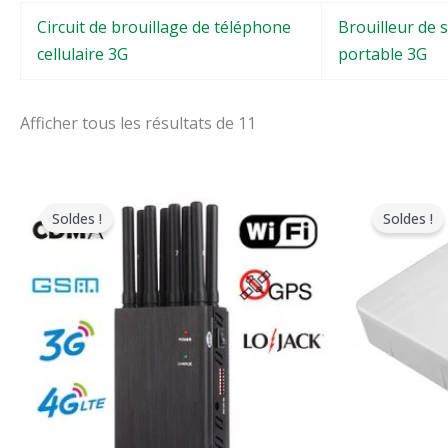
Circuit de brouillage de téléphone
Brouilleur de 
cellulaire 3G
portable 3G
Afficher tous les résultats de 11
Le
Le
Le
prix
prix
pri
Soldes !
Soldes !
original
actuel
ori
était
est
éta
:
:
:
$599.00.
$219.99.
$59