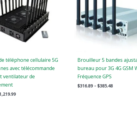
e téléphone cellulaire 5G
Brouilleur 5 bandes ajust
nnes avec télécommande
bureau pour 3G 4G GSM W
t ventilateur de
Fréquence GPS
sement
$
316.89
-
$
385.48
1,219.99