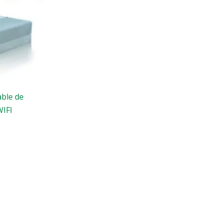
able de
IFI