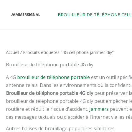
Skip
to
BROUILLEUR DE TÉLÉPHONE CELL
content
Accueil
/ Produits étiquetés "4G cell phone jammer diy"
Brouilleur de téléphone portable 4G diy
A 4G
brouilleur de téléphone portable
est un outil spéci
antenne relais. Dans les environnements où la confidential
Brouilleur de téléphone portable 4G diy
peut préserver la
brouilleur de téléphone portable 4G diy peut empêcher les
routière et réduit le risque d'accident.
Jammers
peuvent ef
des messages textuels ou d'accéder à l'internet via les ré
Autres balises de brouillage populaires similaires