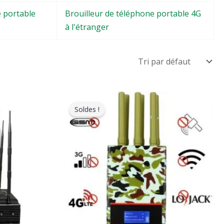
e portable
Brouilleur de téléphone portable 4G
à l'étranger
Le
Le
prix
prix
Soldes !
original
actuel
était
est
:
:
.
$599.00.
$396.99.