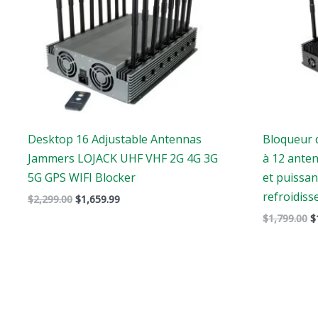
Desktop 16 Adjustable Antennas
Bloqueur d
Jammers LOJACK UHF VHF 2G 4G 3G
à 12 ante
5G GPS WIFI Blocker
et puissan
refroidis
$
2,299.00
$
1,659.99
$
1,799.00
$