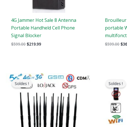
4G Jammer Hot Sale 8 Antenna
Brouilleur
Portable Handheld Cell Phone
portable 
Signal Blocker
multifonct
$
599.00
$
219.99
$
599.00
$
36
Le
Le
Le
prix
prix
pri
Soldes !
Soldes !
original
actuel
ori
était
est
éta
:
:
:
$1,899.00.
$1,166.99.
$46