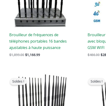
Brouilleur de fréquences de
Brouilleu
téléphones portables 16 bandes
avec bloq
ajustables à haute puissance
GSM WIFI
$
1,899.00
$
1,166.99
$
466.00
$
28
Le
Le
L
prix
prix
p
Soldes !
Soldes !
original
actuel
o
était
est
é
:
:
:
$2,299.00.
$1,659.99.
$