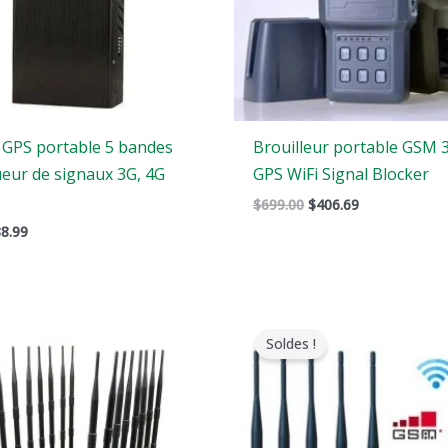
r GPS portable 5 bandes
Brouilleur portable GSM
ueur de signaux 3G, 4G
GPS WiFi Signal Blocker
$
699.00
$
406.69
8.99
e
Le
Gamme
rix
prix
de
Soldes !
riginal
actuel
prix
tait
est
:
:
$316.89
1,799.00.
$1,219.99.
à
$385.48