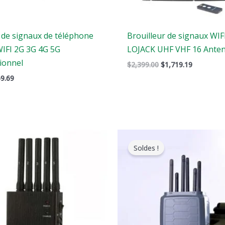
 de signaux de téléphone
Brouilleur de signaux WIF
WIFI 2G 3G 4G 5G
LOJACK UHF VHF 16 Ante
ionnel
$
2,399.00
$
1,719.19
9.69
Le
Le
Le
x
prix
prix
prix
Soldes !
ginal
actuel
original
actuel
it
est
était
est
:
:
:
6.00.
$288.99.
$699.00.
$406.69.