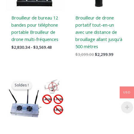
Brouilleur de bureau 12
Brouilleur de drone
bandes pour téléphone
portatif tout-en-un
portable Brouilleur de
avec une distance de
drone multi-fréquences
brouillage allant jusqu'à
500 mètres
$
2,830.34
-
$
3,569.48
$
3,099.00
$
2,299.99
Le
Le
prix
prix
Soldes !
original
actuel
était
est
USD
:
:
$1,299.00.
$919.99.