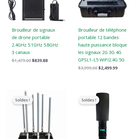
Brouilleur de signaux
Brouilleur de téléphone
de drone portable
portable 12 bandes
2.4GHz 5.1GHz 5.8GHz
haute puissance bloque
3 canaux
les signaux 2G 3G 4G
GPSL1-L5 WIFI2.4G 5G
$
1,479.00
$
839.88
$
3,999.00
$
2,499.99
Gamme
Le
Le
de
prix
prix
Soldes !
Soldes !
prix
original
actuel
:
était
est
$2,830.34
:
:
à
$3,099.00.
$2,299.99.
$3,569.48