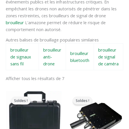
événements publics et les infrastructures critiques. En
empêchant les drones non autorisés de pénétrer dans les
zones restreintes, ces brouilleurs de signal de drone
brouilleur
L'amazone permet de réduire le risque de
comportement non autorisé.
Autres balises de brouillage populaires similaires
brouilleur
brouilleur
brouilleur
brouilleur
de signaux
anti-
de signal
bluetooth
sans fil
drone
de caméra
Afficher tous les résultats de 7
Le
Le
Le
Le
prix
prix
prix
prix
Soldes !
Soldes !
original
actuel
original
actuel
était
est
était
est
:
:
:
:
$3,999.00.
$2,480.49.
$5,999.00.
$3,399.49.