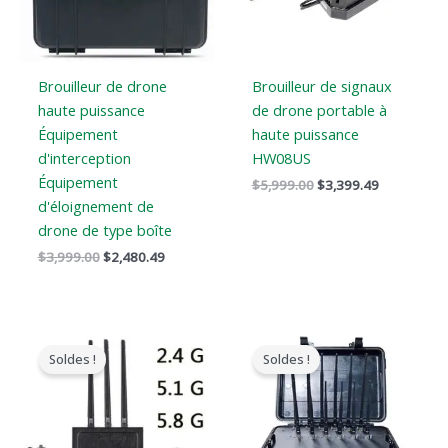
Brouilleur de drone
Brouilleur de signaux
haute puissance
de drone portable à
Équipement
haute puissance
d'interception
HW08US
Équipement
$
5,999.00
$
3,399.49
d'éloignement de
drone de type boîte
$
3,999.00
$
2,480.49
Le
Le
Le
Le
prix
prix
prix
prix
Soldes !
Soldes !
original
actuel
original
actuel
était
est
était
est
:
:
:
:
$1,479.00.
$839.88.
$3,999.00.
$2,499.99.