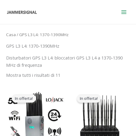
Vai
al
contenuto
Casa
/ GPS L3 L4: 1370-1390MHz
GPS L3 L4: 1370-1390MHz
Disturbatori GPS L3 L4: bloccatori GPS L3 L4 a 1370-1390
MHz di frequenza
Mostra tutti i risultati di 11
Il
Il
Il
Il
prezzo
prezzo
prezzo
prezzo
In offerta!
In offerta!
originale
attuale
originale
attuale
era:
è:
era:
è:
$1,599.00.
$829.88.
$2,399.00.
$1,719.19.