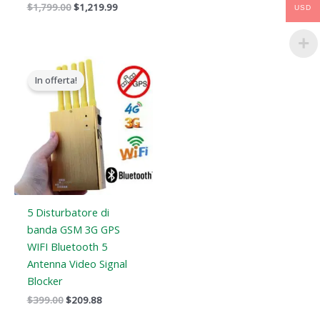
$
1,799.00
$
1,219.99
USD
Il
Il
prezzo
prezzo
In offerta!
originale
attuale
era:
è:
$399.00.
$209.88.
5 Disturbatore di
banda GSM 3G GPS
WIFI Bluetooth 5
Antenna Video Signal
Blocker
$
399.00
$
209.88