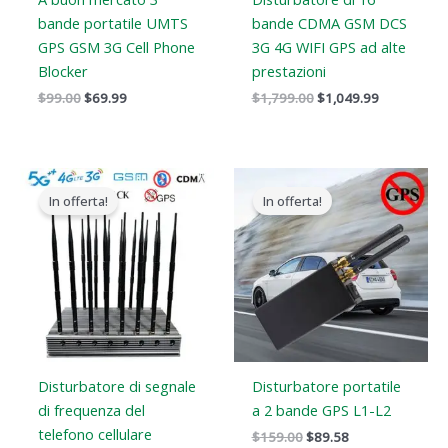
bande portatile UMTS
bande CDMA GSM DCS
GPS GSM 3G Cell Phone
3G 4G WIFI GPS ad alte
Blocker
prestazioni
$
99.00
$
69.99
$
1,799.00
$
1,049.99
Il
Il
Il
Il
prezzo
prezzo
prezzo
prezzo
In offerta!
In offerta!
originale
attuale
originale
attuale
era:
è:
era:
è:
$1,899.00.
$1,166.99.
$159.00.
$89.58.
Disturbatore di segnale
Disturbatore portatile
di frequenza del
a 2 bande GPS L1-L2
telefono cellulare
$
159.00
$
89.58