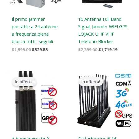
Il primo jammer
16 Antenna Full Band
portatile a 24 antenne
Signal Jammer WIFI GPS
a frequenza piena
LOJACK UHF VHF
blocca tutti i segnali
Telefono Blocker
$
1,599.00
$
829.88
$
2,399.00
$
1,719.19
Il
Il
Il
Il
prezzo
prezzo
prezzo
prezzo
In offerta!
In offerta!
originale
attuale
originale
attuale
era:
è:
era:
è:
$99.00.
$69.99.
$1,799.00.
$1,049.99.
A buon mercato 3
Disturbatore di 16