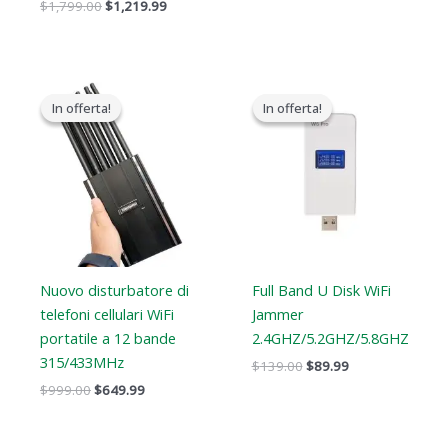
$
1,799.00
$
1,219.99
Il
Il
Il
Il
prezzo
prezzo
prezzo
prezzo
In offerta!
In offerta!
In offerta!
In offerta!
originale
attuale
originale
attuale
era:
è:
era:
è:
$999.00.
$649.99.
$139.00.
$89.99.
Nuovo disturbatore di
Full Band U Disk WiFi
telefoni cellulari WiFi
Jammer
portatile a 12 bande
2.4GHZ/5.2GHZ/5.8GHZ
315/433MHz
$
139.00
$
89.99
$
999.00
$
649.99