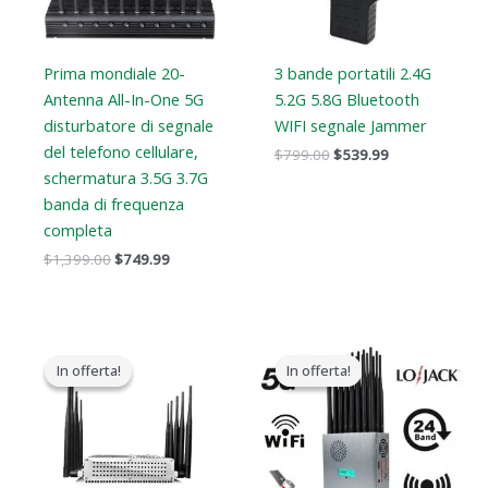
Prima mondiale 20-
3 bande portatili 2.4G
Antenna All-In-One 5G
5.2G 5.8G Bluetooth
disturbatore di segnale
WIFI segnale Jammer
del telefono cellulare,
$
799.00
$
539.99
schermatura 3.5G 3.7G
banda di frequenza
completa
$
1,399.00
$
749.99
Il
Il
Il
Il
prezzo
prezzo
prezzo
prezzo
In offerta!
In offerta!
In offerta!
In offerta!
originale
attuale
originale
attuale
era:
è:
era:
è:
$699.00.
$425.99.
$1,599.00.
$829.88.