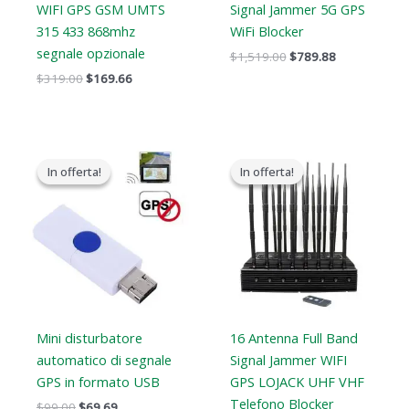
WIFI GPS GSM UMTS
Signal Jammer 5G GPS
315 433 868mhz
WiFi Blocker
segnale opzionale
$
1,519.00
$
789.88
$
319.00
$
169.66
Il
Il
Il
Il
prezzo
prezzo
prezzo
prezzo
In offerta!
In offerta!
In offerta!
In offerta!
originale
attuale
originale
attuale
era:
è:
era:
è:
$99.00.
$69.69.
$2,399.00.
$1,719.19.
Mini disturbatore
16 Antenna Full Band
automatico di segnale
Signal Jammer WIFI
GPS in formato USB
GPS LOJACK UHF VHF
Telefono Blocker
$
99.00
$
69.69