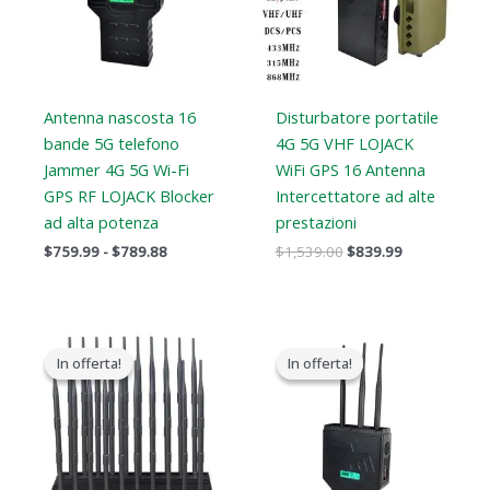
$789.88
Antenna nascosta 16
Disturbatore portatile
bande 5G telefono
4G 5G VHF LOJACK
Jammer 4G 5G Wi-Fi
WiFi GPS 16 Antenna
GPS RF LOJACK Blocker
Intercettatore ad alte
ad alta potenza
prestazioni
$
759.99
-
$
789.88
$
1,539.00
$
839.99
Il
Il
Il
Il
prezzo
prezzo
prezzo
prezzo
In offerta!
In offerta!
In offerta!
In offerta!
originale
attuale
originale
attuale
era:
è:
era:
è:
$1,399.00.
$749.99.
$799.00.
$539.99.