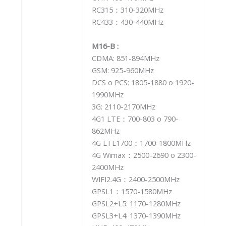
RC315：310-320MHz
RC433：430-440MHz
M16-B :
CDMA: 851-894MHz
GSM: 925-960MHz
DCS o PCS: 1805-1880 o 1920-
1990MHz
3G: 2110-2170MHz
4G1 LTE：700-803 o 790-
862MHz
4G LTE1700：1700-1800MHz
4G Wimax：2500-2690 o 2300-
2400MHz
WIFI2.4G：2400-2500MHz
GPSL1：1570-1580MHz
GPSL2+L5: 1170-1280MHz
GPSL3+L4: 1370-1390MHz