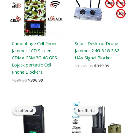
$599.00.
$396.99.
$1,299.00.
$919.99.
Camouflage Cell Phone
Super Desktop Drone
Jammer LCD Screen
Jammer 2.4G 5.1G 5.8G
CDMA GSM 3G 4G GPS
UAV Signal Blocker
Lojack portatile Cell
$
1,299.00
$
919.99
Phone Blockers
$
599.00
$
396.99
Gamma
Il
Il
di
prezzo
prezzo
In offerta!
In offerta!
In offerta!
In offerta!
prezzi:
originale
attuale
Da
era:
è:
$759.99
$1,539.00.
$839.99.
a