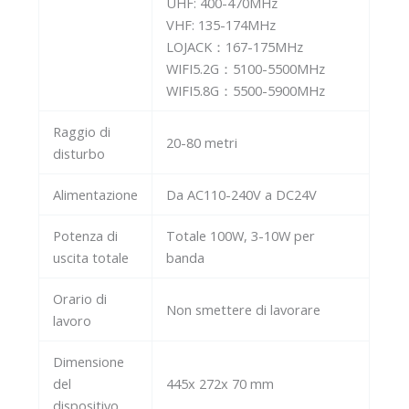
UHF: 400-470MHz
VHF: 135-174MHz
LOJACK：167-175MHz
WIFI5.2G：5100-5500MHz
WIFI5.8G：5500-5900MHz
Raggio di
20-80 metri
disturbo
Alimentazione
Da AC110-240V a DC24V
Potenza di
Totale 100W, 3-10W per
uscita totale
banda
Orario di
Non smettere di lavorare
lavoro
Dimensione
del
445x 272x 70 mm
dispositivo