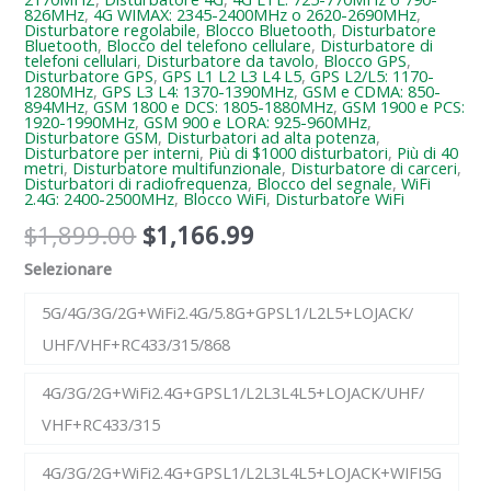
826MHz
,
4G WIMAX: 2345-2400MHz o 2620-2690MHz
,
Disturbatore regolabile
,
Blocco Bluetooth
,
Disturbatore
Bluetooth
,
Blocco del telefono cellulare
,
Disturbatore di
telefoni cellulari
,
Disturbatore da tavolo
,
Blocco GPS
,
Disturbatore GPS
,
GPS L1 L2 L3 L4 L5
,
GPS L2/L5: 1170-
1280MHz
,
GPS L3 L4: 1370-1390MHz
,
GSM e CDMA: 850-
894MHz
,
GSM 1800 e DCS: 1805-1880MHz
,
GSM 1900 e PCS:
1920-1990MHz
,
GSM 900 e LORA: 925-960MHz
,
Disturbatore GSM
,
Disturbatori ad alta potenza
,
Disturbatore per interni
,
Più di $1000 disturbatori
,
Più di 40
metri
,
Disturbatore multifunzionale
,
Disturbatore di carceri
,
Disturbatori di radiofrequenza
,
Blocco del segnale
,
WiFi
2.4G: 2400-2500MHz
,
Blocco WiFi
,
Disturbatore WiFi
$
1,899.00
$
1,166.99
Selezionare
5G/4G/3G/2G+WiFi2.4G/5.8G+GPSL1/L2L5+LOJACK/
UHF/VHF+RC433/315/868
4G/3G/2G+WiFi2.4G+GPSL1/L2L3L4L5+LOJACK/UHF/
VHF+RC433/315
4G/3G/2G+WiFi2.4G+GPSL1/L2L3L4L5+LOJACK+WIFI5G