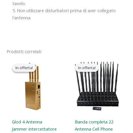
tavolo.
5. Non utilizzare disturbatori prima di aver collegato
l'antenna.
Prodotti correlati
Il
Il
Il
Il
prezzo
prezzo
prezzo
prezzo
In offerta!
In offerta!
In offerta!
In offerta!
originale
attuale
originale
attuale
era:
è:
era:
è:
$319.00.
$169.66.
$1,519.00.
$789.88.
Glod 4 Antenna
Banda completa 22
Jammer intercettatore
Antenna Cell Phone