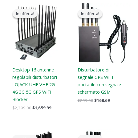
Il
Il
Il
Il
prezzo
prezzo
prezzo
prezzo
In offerta!
In offerta!
In offerta!
In offerta!
originale
attuale
originale
attuale
era:
è:
era:
è:
$2,299.00.
$1,659.99.
$299.00.
$168.69.
Desktop 16 antenne
Disturbatore di
regolabili disturbatori
segnale GPS WIFI
LOJACK UHF VHF 2G
portatile con segnale
4G 3G 5G GPS WIFI
schermato GSM
Blocker
$
299.00
$
168.69
$
2,299.00
$
1,659.99
Il
Il
Il
Il
prezzo
prezzo
prezzo
prezzo