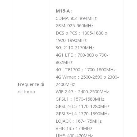
M16-A :
CDMA: 851-894MHz
GSM: 925-960MHz
DCS o PCS：1805-1880 o
1920-1990MHz
3G: 2110-2170MHz
4G1 LTE：700-803 o 790-
862MHz
4G LTE1700：1700-1800MHz
4G Wimax：2500-2690 o 2300-
Frequenze di
2400MHz
disturbo
WIFI2.4G：2400-2500MHz
GPSL1：1570-1580MHz
GPSL2+L5: 1170-1280MHz
GPSL3+L4: 1370-1390MHz
LOJACK：167-175MHz
VHF: 135-174MHz
UHF: 400-470MHz