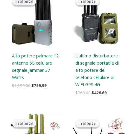
In offerta!
In offerta!
In offerta!
In offerta!
originale
attuale
originale
attuale
era:
è:
era:
è:
$1,299.00.
$759.99.
$769.00.
$426.69.
Alto potere palmare 12
L'ultimo disturbatore
antenne 5G cellulare
di segnale portatile di
segnale Jammer 37
alto potere del
Watts
telefono cellulare di
WIFI GPS 4G
$
1,299.00
$
759.99
$
769.00
$
426.69
Il
Il
Il
Il
prezzo
prezzo
prezzo
prezzo
In offerta!
In offerta!
In offerta!
In offerta!
originale
attuale
originale
attuale
era:
è:
era:
è: