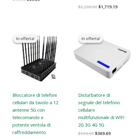
$
2,399.00
$
1,719.19
Il
Il
Il
Il
prezzo
prezzo
prezzo
prezzo
In offerta!
In offerta!
In offerta!
In offerta!
originale
attuale
originale
attuale
era:
è:
era:
è:
$1,799.00.
$1,219.99.
$599.00.
$369.69.
Bloccatore di telefoni
Disturbatore di
cellulari da tavolo a 12
segnale del telefono
antenne 5G con
cellulare
telecomando e
multifunzionale di WIFI
potente ventola di
2G 3G 4G 5G
raffreddamento
$
599.00
$
369.69