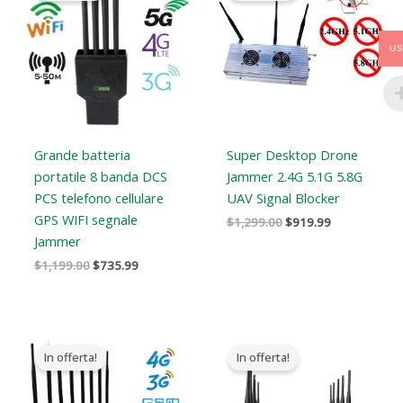
era:
è:
era:
è:
$1,199.00.
$735.99.
$1,299.00.
$919.99.
U
Grande batteria
Super Desktop Drone
portatile 8 banda DCS
Jammer 2.4G 5.1G 5.8G
PCS telefono cellulare
UAV Signal Blocker
GPS WIFI segnale
$
1,299.00
$
919.99
Jammer
$
1,199.00
$
735.99
Il
Il
Il
Il
prezzo
prezzo
prezzo
prezzo
In offerta!
In offerta!
originale
attuale
originale
attuale
era:
è:
era:
è:
$1,399.00.
$719.89.
$699.00.
$425.99.