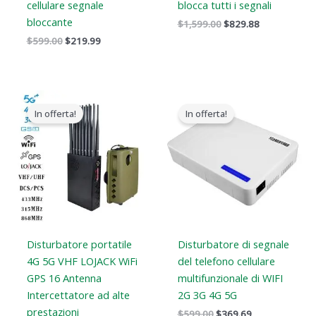
cellulare segnale
blocca tutti i segnali
bloccante
$
1,599.00
$
829.88
$
599.00
$
219.99
Il
Il
Il
Il
prezzo
prezzo
prezzo
prezzo
In offerta!
In offerta!
originale
attuale
originale
attuale
era:
è:
era:
è:
$1,539.00.
$839.99.
$599.00.
$369.69.
Disturbatore portatile
Disturbatore di segnale
4G 5G VHF LOJACK WiFi
del telefono cellulare
GPS 16 Antenna
multifunzionale di WIFI
Intercettatore ad alte
2G 3G 4G 5G
prestazioni
$
599.00
$
369.69