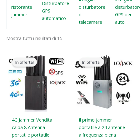
Disturbatore
ristorante
disturbatore
disturbator
GPS
jammer
di
GPS per
automatico
telecamere
auto
Mostra tutti i risultati di 15
Il
Il
Il
Il
prezzo
prezzo
prezzo
prezzo
In offerta!
In offerta!
originale
attuale
originale
attuale
era:
è:
era:
è:
$599.00.
$219.99.
$1,599.00.
$829.88.
4G Jammer Vendita
Il primo jammer
calda 8 Antenna
portatile a 24 antenne
portatile portatile
a frequenza piena