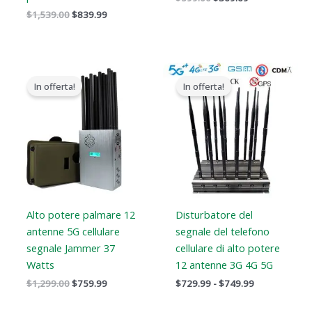
$
1,539.00
$
839.99
Il
Il
Gamma
prezzo
prezzo
di
In offerta!
In offerta!
originale
attuale
prezzi:
era:
è:
Da
$1,299.00.
$759.99.
$729.99
a
$749.99
Alto potere palmare 12
Disturbatore del
antenne 5G cellulare
segnale del telefono
segnale Jammer 37
cellulare di alto potere
Watts
12 antenne 3G 4G 5G
$
1,299.00
$
759.99
$
729.99
-
$
749.99