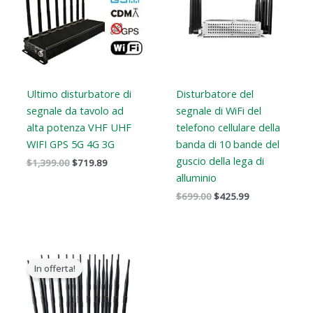
Ultimo disturbatore di
Disturbatore del
segnale da tavolo ad
segnale di WiFi del
alta potenza VHF UHF
telefono cellulare della
WIFI GPS 5G 4G 3G
banda di 10 bande del
guscio della lega di
$
1,399.00
$
719.89
alluminio
$
699.00
$
425.99
Il
Il
prezzo
prezzo
In offerta!
originale
attuale
era:
è:
$1,519.00.
$789.88.