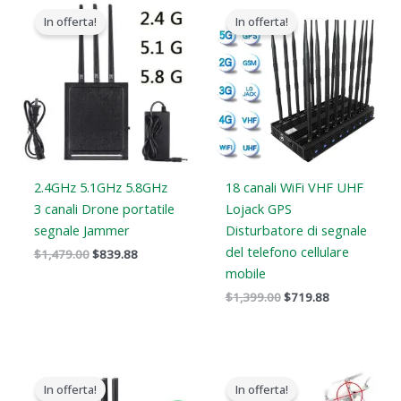
prezzo
prezzo
prezzo
prezzo
In offerta!
In offerta!
originale
attuale
originale
attuale
era:
è:
era:
è:
$1,479.00.
$839.88.
$1,399.00.
$719.88.
2.4GHz 5.1GHz 5.8GHz
18 canali WiFi VHF UHF
3 canali Drone portatile
Lojack GPS
segnale Jammer
Disturbatore di segnale
del telefono cellulare
$
1,479.00
$
839.88
mobile
$
1,399.00
$
719.88
Il
Il
Il
Il
prezzo
prezzo
prezzo
prezzo
In offerta!
In offerta!
originale
attuale
originale
attuale