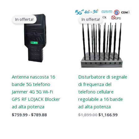
Gamma
Il
Il
di
prezzo
prezzo
In offerta!
In offerta!
prezzi:
originale
attuale
Da
era:
è:
$759.99
$1,899.00.
$1,166.99.
a
$789.88
Antenna nascosta 16
Disturbatore di segnale
bande 5G telefono
di frequenza del
Jammer 4G 5G Wi-Fi
telefono cellulare
GPS RF LOJACK Blocker
regolabile a 16 bande
ad alta potenza
ad alta potenza
$
759.99
-
$
789.88
$
1,899.00
$
1,166.99
Il
Il
Il
Il