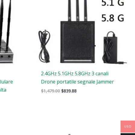
i
2.4GHz 5.1GHz 5.8GHz 3 canali
lulare
Drone portatile segnale Jammer
lta
$
1,479.00
$
839.88
USD
Il
Il