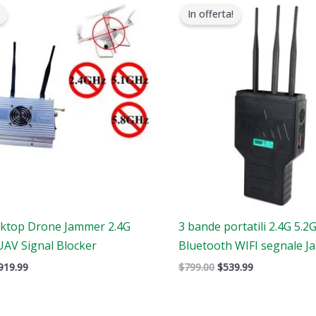
rezzo
prezzo
prezzo
prezzo
In offerta!
riginale
attuale
originale
attuale
ra:
è:
era:
è:
1,299.00.
$919.99.
$799.00.
$539.99.
ktop Drone Jammer 2.4G
3 bande portatili 2.4G 5.2
UAV Signal Blocker
Bluetooth WIFI segnale 
919.99
$
799.00
$
539.99