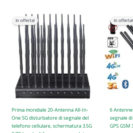
Il
Il
Il
prezzo
prezzo
pre
In offerta!
In offerta!
originale
attuale
ori
era:
è:
era
$1,399.00.
$749.99.
$42
Prima mondiale 20-Antenna All-In-
6 Antenne 
One 5G disturbatore di segnale del
segnale di
telefono cellulare, schermatura 3.5G
GPS GSM 