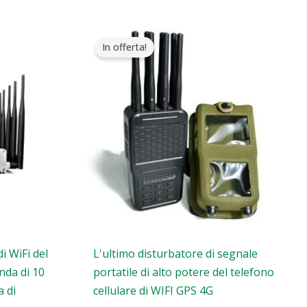
Il
Il
prezzo
prezzo
In offerta!
originale
attuale
era:
è:
$769.00.
$426.69.
i WiFi del
L'ultimo disturbatore di segnale
anda di 10
portatile di alto potere del telefono
a di
cellulare di WIFI GPS 4G