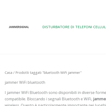
Vai
al
contenuto
DISTURBATORE DI TELEFONI CELLUL
Casa
/ Prodotti taggati "bluetooth WiFi jammer"
jammer WiFi bluetooth
I jammer WiFi Bluetooth sono disponibili in diverse forme, 
compatibile. Bloccando i segnali Bluetooth e WiFi,
jammer
wireless. Questo è particolarmente importante nei luoghi p