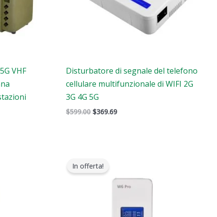
 5G VHF
Disturbatore di segnale del telefono
nna
cellulare multifunzionale di WIFI 2G
stazioni
3G 4G 5G
$
599.00
$
369.69
Il
Il
prezzo
prezzo
In offerta!
originale
attuale
era:
è:
$139.00.
$89.99.