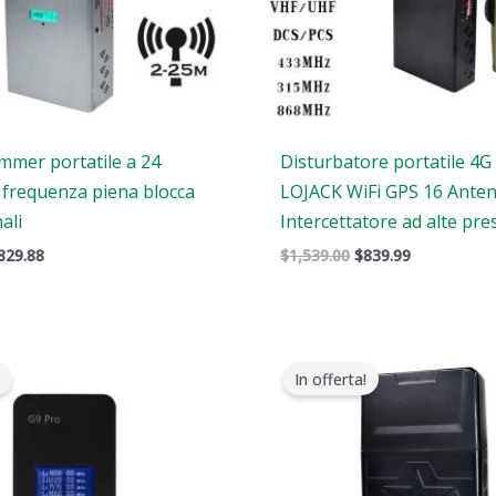
ammer portatile a 24
Disturbatore portatile 4G
 frequenza piena blocca
LOJACK WiFi GPS 16 Ante
nali
Intercettatore ad alte pre
829.88
$
1,539.00
$
839.99
Il
Gamma
zzo
prezzo
di
In offerta!
ginale
attuale
prezzi:
:
è:
Da
9.00.
$99.99.
$759.99
a
$789.88