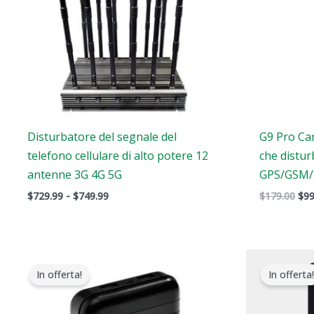
Disturbatore del segnale del
G9 Pro Ca
telefono cellulare di alto potere 12
che distu
antenne 3G 4G 5G
GPS/GSM/B
$
729.99
-
$
749.99
$
179.00
$
99
Il
Il
Il
prezzo
prezzo
pre
In offerta!
In offerta!
originale
attuale
ori
era:
è:
era
$239.00.
$139.99.
$16