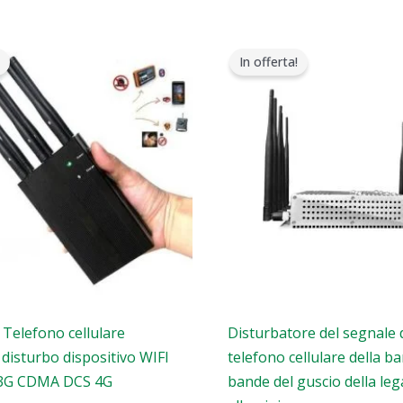
Il
Il
Il
zzo
prezzo
prezzo
prezzo
In offerta!
ginale
attuale
originale
attuale
:
è:
era:
è:
9.00.
$199.99.
$699.00.
$425.99.
Telefono cellulare
Disturbatore del segnale d
 disturbo dispositivo WIFI
telefono cellulare della b
3G CDMA DCS 4G
bande del guscio della leg