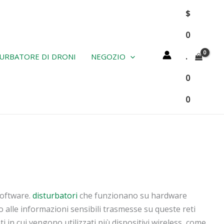
$
0
.
URBATORE DI DRONI
NEGOZIO
0
0
software.
disturbatori
che funzionano su hardware
alle informazioni sensibili trasmesse su queste reti
 in cui vengono utilizzati più dispositivi wireless, come