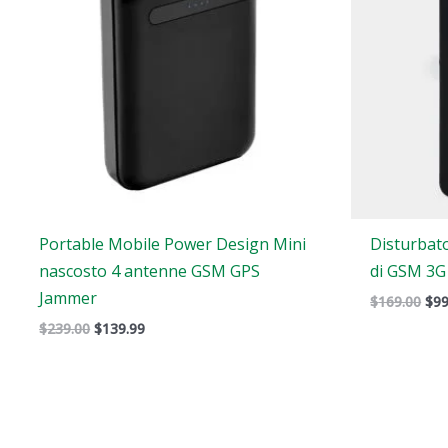
Portable Mobile Power Design Mini
Disturbato
nascosto 4 antenne GSM GPS
di GSM 3G
Jammer
$
169.00
$
99
$
239.00
$
139.99
Il
Il
Il