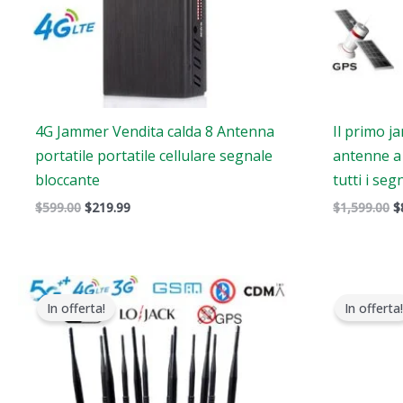
4G Jammer Vendita calda 8 Antenna
Il primo j
portatile portatile cellulare segnale
antenne a
bloccante
tutti i seg
$
599.00
$
219.99
$
1,599.00
$
Gamma
Il
di
pre
In offerta!
In offerta!
prezzi:
ori
Da
era
$729.99
$17
a
$749.99