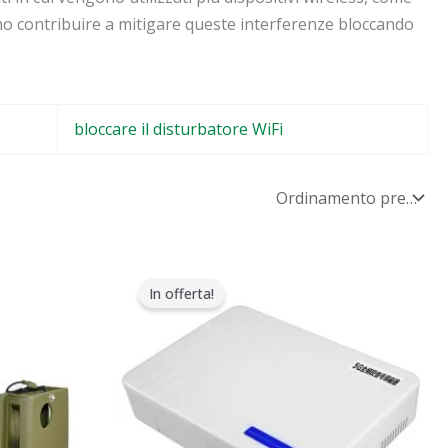
 contribuire a mitigare queste interferenze bloccando
bloccare il disturbatore WiFi
Il
Il
prezzo
prezzo
In offerta!
originale
attuale
era:
è:
$599.00.
$369.69.