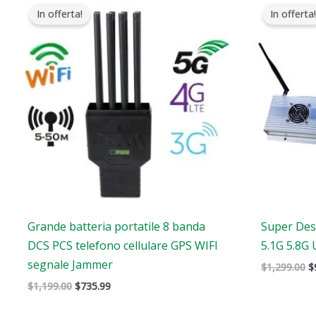
prezzo
prezzo
p
In offerta!
In offerta!
originale
attuale
o
era:
è:
e
$1,199.00.
$735.99.
$
Grande batteria portatile 8 banda
Super Des
DCS PCS telefono cellulare GPS WIFI
5.1G 5.8G 
segnale Jammer
$
1,299.00
$
$
1,199.00
$
735.99