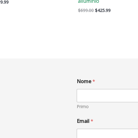
alluminio
9.99
$
699.00
$
425.99
Nome
*
Primo
Email
*