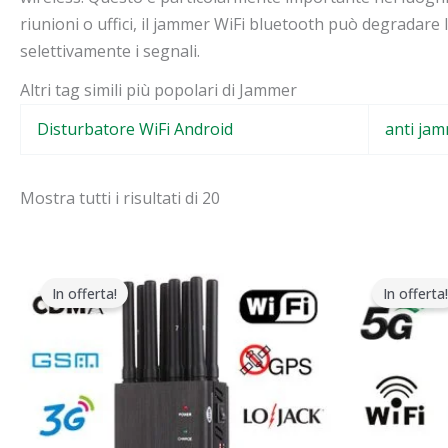
riunioni o uffici, il jammer WiFi bluetooth può degradare 
selettivamente i segnali.
Altri tag simili più popolari di Jammer
Disturbatore WiFi Android
anti jam
Mostra tutti i risultati di 20
Il
Il
Il
prezzo
prezzo
p
In offerta!
In offerta!
originale
attuale
o
era:
è:
e
$599.00.
$219.99.
$