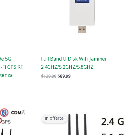
de 5G
Full Band U Disk WiFi Jammer
-Fi GPS RF
2.4GHZ/5.2GHZ/5.8GHZ
otenza
$
139.00
$
89.99
Il
Il
prezzo
prezzo
In offerta!
originale
attuale
era:
è:
.
$1,479.00.
$839.88.