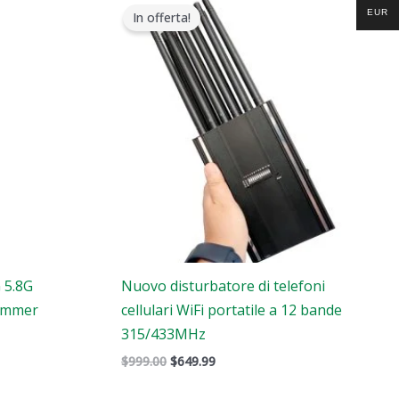
prezzo
prezzo
EUR
In offerta!
originale
attuale
era:
è:
$999.00.
$649.99.
G 5.8G
Nuovo disturbatore di telefoni
Jammer
cellulari WiFi portatile a 12 bande
315/433MHz
$
999.00
$
649.99