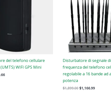
re del telefono cellulare
Disturbatore di segnale d
 (UMTS) WIFI GPS Mini
frequenza del telefono cel
regolabile a 16 bande ad a
.66
potenza
$
1,899.00
$
1,166.99
Il
Il
Il