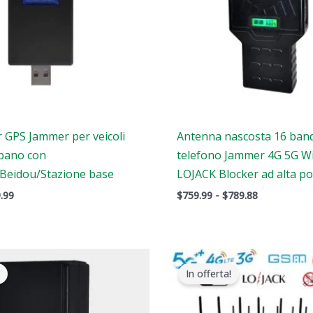
r GPS Jammer per veicoli
Antenna nascosta 16 ban
rbano con
telefono Jammer 4G 5G Wi
eidou/Stazione base
LOJACK Blocker ad alta p
.99
$
759.99
-
$
789.88
Il
Il
Il
zzo
prezzo
prezzo
prezzo
In offerta!
ginale
attuale
originale
attuale
:
è:
era:
è:
9.00.
$99.66.
$1,899.00.
$1,166.99