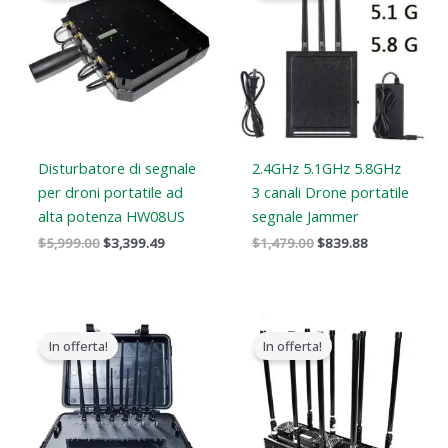
era:
è:
era:
è:
$5,999.00.
$3,399.49.
$1,479.00.
$839.88.
Disturbatore di segnale
2.4GHz 5.1GHz 5.8GHz
per droni portatile ad
3 canali Drone portatile
alta potenza HW08US
segnale Jammer
$
5,999.00
$
3,399.49
$
1,479.00
$
839.88
Il
Il
Gamma
prezzo
prezzo
di
In offerta!
In offerta!
originale
attuale
prezzi:
era:
è:
Da
$3,999.00.
$2,499.99.
$5,499.88
a
$9,499.88