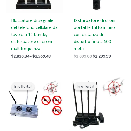
Bloccatore di segnale
Disturbatore di droni
del telefono cellulare da
portatile tutto in uno
tavolo a 12 bande,
con distanza di
disturbatore di droni
disturbo fino a 500
multifrequenza
metri
$
2,830.34
-
$
3,569.48
$
3,099.00
$
2,299.99
Il
Il
Il
Il
prezzo
prezzo
prezzo
prezzo
In offerta!
In offerta!
originale
attuale
originale
attuale
era:
è:
era:
è:
$1,299.00.
$919.99.
$1,999.00.
$1,299.99.