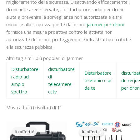
miglioramento della sicurezza. Disattivando efficacemente i
droni nelle aree riservate, il disturbatore radio per droni
aiuta a prevenire la sorveglianza non autorizzata e altre
minacce alla sicurezza poste dai droni.
jammer per droni
fornisce una misura proattiva contro le attività non
autorizzate dei droni, proteggendo le infrastrutture critiche
e la sicurezza pubblica.
Altri tag simili più popolari di Jammer
Disturbatore
disturbatore
Disturbatore
disturba
radio ad
di
telefonico fai
di frequ
ampio
telecamere
da te
per dron
spettro
cctv
Mostra tutti i risultati di 11
Il
Il
Il
Il
prezzo
prezzo
prezzo
prezzo
In offerta!
In offerta!
originale
attuale
originale
attuale
era:
è:
era:
è: