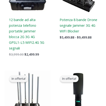
12 bande ad alta
Potenza 8 bande Drone
potenza telefono
segnale Jammer 3G 4G
portatile Jammer
WIFI Blocker
blocca 2G 3G 4G
$
5,499.88
-
$
9,499.88
GPSL1-L5 WIFI2.4G 5G
segnali
$
3,999.00
$
2,499.99
Gamma
Il
Il
di
prezzo
prezzo
In offerta!
In offerta!
prezzi:
originale
attuale
Da
era:
è:
$2,830.34
$3,099.00.
$2,299.99.
a
$3,569.48