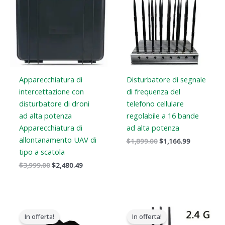
$3,999.00.
$2,480.49.
$1,899.00.
$1,166.99.
Apparecchiatura di
Disturbatore di segnale
intercettazione con
di frequenza del
disturbatore di droni
telefono cellulare
ad alta potenza
regolabile a 16 bande
Apparecchiatura di
ad alta potenza
allontanamento UAV di
$
1,899.00
$
1,166.99
tipo a scatola
$
3,999.00
$
2,480.49
Il
Il
Il
Il
prezzo
prezzo
prezzo
prezzo
In offerta!
In offerta!
originale
attuale
originale
attuale