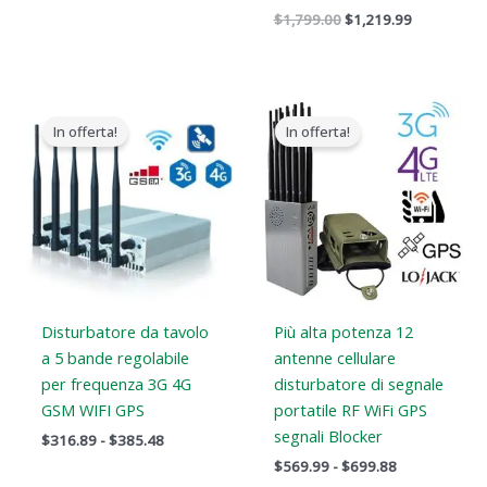
$
1,799.00
$
1,219.99
Gamma
Gamma
di
di
In offerta!
In offerta!
prezzi:
prezzi:
Da
Da
$316.89
$569.99
a
a
$385.48
$699.88
Disturbatore da tavolo
Più alta potenza 12
a 5 bande regolabile
antenne cellulare
per frequenza 3G 4G
disturbatore di segnale
GSM WIFI GPS
portatile RF WiFi GPS
segnali Blocker
$
316.89
-
$
385.48
$
569.99
-
$
699.88