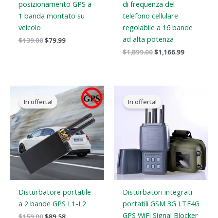
posizionamento GPS a
di frequenza del
1 banda montato su
telefono cellulare
veicolo
regolabile a 16 bande
ad alta potenza
$
139.00
$
79.99
$
1,899.00
$
1,166.99
Il
Il
Il
Il
prezzo
prezzo
prezzo
prezzo
In offerta!
In offerta!
originale
attuale
originale
attuale
era:
è:
era:
è:
$159.00.
$89.58.
$699.00.
$406.69.
Disturbatore portatile
Disturbatori integrati
a 2 bande GPS L1-L2
portatili GSM 3G LTE4G
GPS WiFi Signal Blocker
$
159.00
$
89.58