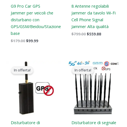
G9 Pro Car GPS
8 Antenne regolabili
Jammer per veicoli che
Jammer da tavolo Wi-Fi
disturbano con
Cell Phone Signal
GPS/GSM/Beidou/Stazione
Jammer Alta qualità
base
$
799.00
$
559.88
$
179.00
$
99.99
Il
Il
Il
Il
prezzo
prezzo
prezzo
prezzo
In offerta!
In offerta!
originale
attuale
originale
attuale
era:
è:
era:
è:
$139.00.
$79.99.
$1,899.00.
$1,166.99.
Disturbatore di
Disturbatore di segnale