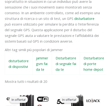
soprattutto in situazioni in cui un individuo può avere la
sensazione che i suoi movimenti siano monitorati senza
consenso. In un ambiente controllato, come ad esempio una
struttura di ricerca o un sito di test, un GPS
disturbatore
può essere utilizzato per simulare la perdita o l'interferenza
del segnale GPS. Questa applicazione per il disturbo del
segnale GPS aiuta a valutare le prestazioni e l'affidabilità dei
sistemi basati sul GPS in condizioni avverse.
Altri tag simili più popolari di Jammer
jammer
Disturbatore
Disturbatore
disturbatore
gsm fai
di segnale fai
di porte
di dispositivi
da te
da te
home depot
Mostra tutti i risultati di 20
Il
Il
Il
Il
prezzo
prezzo
prezzo
prezzo
In offerta!
In offerta!
originale
attuale
originale
attuale
era:
è:
era:
è: