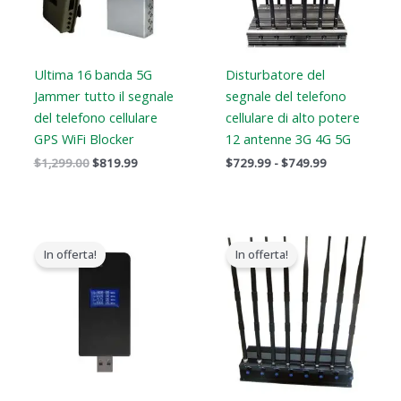
Ultima 16 banda 5G
Disturbatore del
Jammer tutto il segnale
segnale del telefono
del telefono cellulare
cellulare di alto potere
GPS WiFi Blocker
12 antenne 3G 4G 5G
$
1,299.00
$
819.99
$
729.99
-
$
749.99
Il
Il
Il
Il
prezzo
prezzo
prezzo
prezzo
In offerta!
In offerta!
originale
attuale
originale
attuale
era:
è:
era:
è:
$179.00.
$99.99.
$799.00.
$559.88.