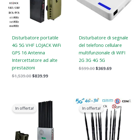
Disturbatore portatile
Disturbatore di segnale
4G 5G VHF LOJACK WiFi
del telefono cellulare
GPS 16 Antenna
multifunzionale di WIFI
Intercettatore ad alte
2G 3G 4G 5G
prestazioni
$
599.00
$
369.69
$
1,539.00
$
839.99
Il
Il
Gamma
prezzo
prezzo
di
In offerta!
In offerta!
originale
attuale
prezzi:
era:
è:
Da
$1,299.00.
$819.99.
$729.99
a
$749.99