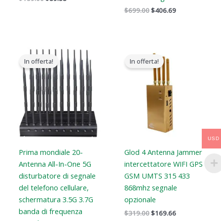
$
699.00
$
406.69
Il
Il
Il
Il
prezzo
prezzo
prezzo
prezzo
In offerta!
In offerta!
originale
attuale
originale
attuale
era:
è:
era:
è:
$1,399.00.
$749.99.
$319.00.
$169.66.
USD
Prima mondiale 20-
Glod 4 Antenna Jammer
Antenna All-In-One 5G
intercettatore WIFI GPS
disturbatore di segnale
GSM UMTS 315 433
del telefono cellulare,
868mhz segnale
schermatura 3.5G 3.7G
opzionale
banda di frequenza
$
319.00
$
169.66