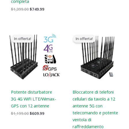
completa
$
1,399.00
$
749.99
Il
Il
Il
Il
prezzo
prezzo
prezzo
prezzo
In offerta!
In offerta!
originale
attuale
originale
attuale
era:
è:
era:
è:
$1,199.00.
$609.99.
$1,799.00.
$1,219.99.
Potente disturbatore
Bloccatore di telefoni
3G 4G WiFi LTE/Wimax-
cellulari da tavolo a 12
GPS con 12 antenne
antenne 5G con
telecomando e potente
$
1,199.00
$
609.99
ventola di
raffreddamento