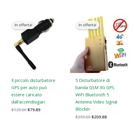
Il
Il
Il
Il
prezzo
prezzo
prezzo
prezzo
In offerta!
In offerta!
originale
attuale
originale
attuale
era:
è:
era:
è:
$129.00.
$79.89.
$399.00.
$209.88.
Il piccolo disturbatore
5 Disturbatore di
GPS per auto può
banda GSM 3G GPS
essere caricato
WIFI Bluetooth 5
dall'accendisigari
Antenna Video Signal
Blocker
$
129.00
$
79.89
$
399.00
$
209.88