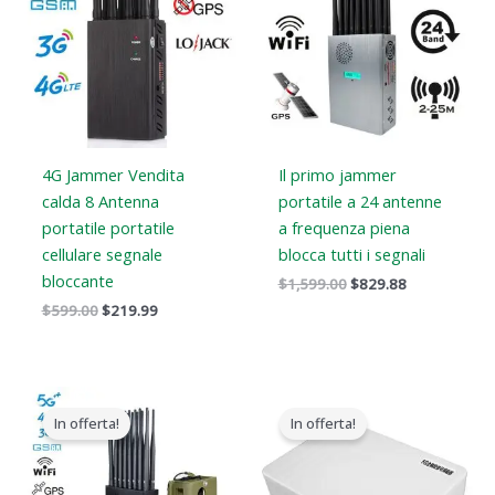
$599.00.
$219.99.
$1,599.00.
$829.88.
4G Jammer Vendita
Il primo jammer
calda 8 Antenna
portatile a 24 antenne
portatile portatile
a frequenza piena
cellulare segnale
blocca tutti i segnali
bloccante
$
1,599.00
$
829.88
$
599.00
$
219.99
Il
Il
Il
Il
prezzo
prezzo
prezzo
prezzo
In offerta!
In offerta!
originale
attuale
originale
attuale
era:
è:
era:
è:
$1,539.00.
$839.99.
$599.00.
$369.69.