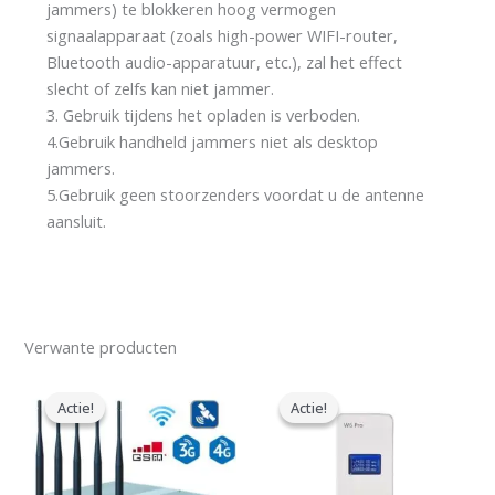
jammers) te blokkeren hoog vermogen
signaalapparaat (zoals high-power WIFI-router,
Bluetooth audio-apparatuur, etc.), zal het effect
slecht of zelfs kan niet jammer.
3. Gebruik tijdens het opladen is verboden.
4.Gebruik handheld jammers niet als desktop
jammers.
5.Gebruik geen stoorzenders voordat u de antenne
aansluit.
Verwante producten
Prijsklasse:
Oorspronkelijke
Huidige
$316.89
prijs
prijs
Actie!
Actie!
Actie!
Actie!
tot
was:
is:
$385.48
$139.00.
$89.99.