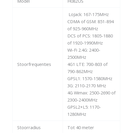
Model
H082US
LoJack: 167-175MHz
CDMA of GSM: 851-894
of 925-960MHz
DCS of PCS: 1805-1880
of 1920-1990MHz
Wi-Fi 2.4G: 2400-
2500MHz
Stoorfrequenties
4G1 LTE: 700-803 of
790-862MHz
GPSL1: 1570-1580MHz
3G: 2110-2170 MHz
4G Wimax: 2500-2690 of
2300-2400MHz
GPSL2+L5: 1170-
1280MHz
Stoorradius
Tot 40 meter