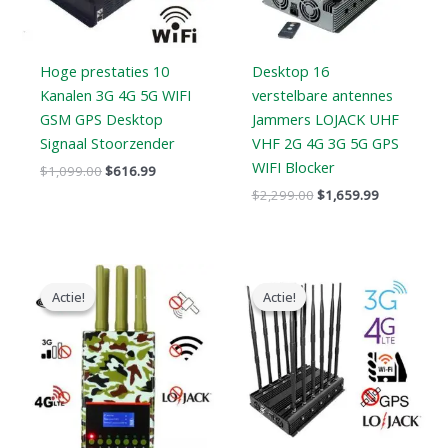
Hoge prestaties 10
Desktop 16
Kanalen 3G 4G 5G WIFI
verstelbare antennes
GSM GPS Desktop
Jammers LOJACK UHF
Signaal Stoorzender
VHF 2G 4G 3G 5G GPS
WIFI Blocker
$
1,099.00
$
616.99
$
2,299.00
$
1,659.99
Oorspronkelijke
Huidige
Oorspronkelijke
Huidige
prijs
prijs
prijs
prijs
Actie!
Actie!
Actie!
Actie!
was:
is:
was:
is:
$599.00.
$396.99.
$1,199.00.
$609.99.