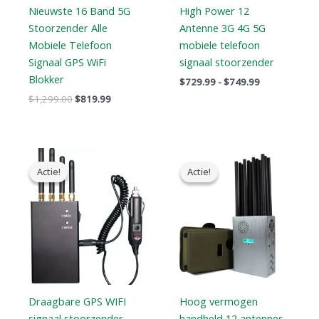
Nieuwste 16 Band 5G
High Power 12
Stoorzender Alle
Antenne 3G 4G 5G
Mobiele Telefoon
mobiele telefoon
Signaal GPS WiFi
signaal stoorzender
Blokker
$
729.99
-
$
749.99
$
1,299.00
$
819.99
Oorspronkelijke
Huidige
Oorspronkelijke
Huidige
prijs
prijs
prijs
prijs
Actie!
Actie!
Actie!
Actie!
was:
is:
was:
is:
$299.00.
$168.69.
$1,299.00.
$759.99.
Draagbare GPS WIFI
Hoog vermogen
signaal stoorzender
handheld 12 antennes