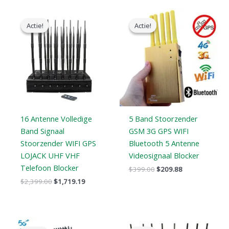
Oorspronkelijke
Huidige
Oorspronkelijke
Huidige
prijs
prijs
prijs
prijs
Actie!
Actie!
Actie!
Actie!
was:
is:
was:
is:
$2,399.00.
$1,719.19.
$399.00.
$209.88.
16 Antenne Volledige
5 Band Stoorzender
Band Signaal
GSM 3G GPS WIFI
Stoorzender WIFI GPS
Bluetooth 5 Antenne
LOJACK UHF VHF
Videosignaal Blocker
Telefoon Blocker
$
399.00
$
209.88
$
2,399.00
$
1,719.19
Oorspronkelijke
Huidige
Oorspronkelijke
Huidige