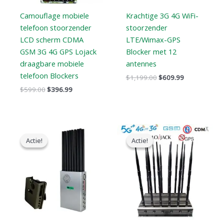
Camouflage mobiele
Krachtige 3G 4G WiFi-
telefoon stoorzender
stoorzender
LCD scherm CDMA
LTE/Wimax-GPS
GSM 3G 4G GPS Lojack
Blocker met 12
draagbare mobiele
antennes
telefoon Blockers
$
1,199.00
$
609.99
$
599.00
$
396.99
Oorspronkelijke
Huidige
Prijsklasse:
prijs
prijs
$729.99
Actie!
Actie!
Actie!
Actie!
was:
is:
tot
$1,299.00.
$819.99.
$749.99