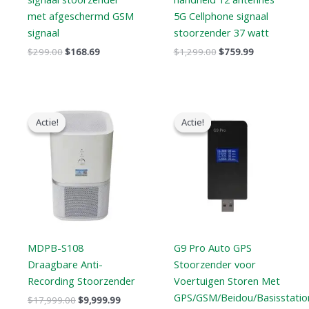
met afgeschermd GSM
5G Cellphone signaal
signaal
stoorzender 37 watt
$
299.00
$
168.69
$
1,299.00
$
759.99
Oorspronkelijke
Huidige
Oorspronkelijke
Huidige
prijs
prijs
prijs
prijs
Actie!
Actie!
Actie!
Actie!
was:
is:
was:
is:
$17,999.00.
$9,999.99.
$179.00.
$99.99.
MDPB-S108
G9 Pro Auto GPS
Draagbare Anti-
Stoorzender voor
Recording Stoorzender
Voertuigen Storen Met
GPS/GSM/Beidou/Basisstatio
$
17,999.00
$
9,999.99