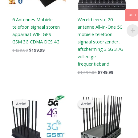
USD
6 Antennes Mobiele
Wereld eerste 20-
telefoon signaal storen
antenne All-In-One 5G
apparaat WIFI GPS
mobiele telefoon
GSM 3G CDMA DCS 4G
signaal stoorzender,
afscherming 3.5G 3.7G
$
429.00
$
199.99
volledige
frequentieband
$
1,399.00
$
749.99
Oorspronkelijke
Huidige
Oorspronkelijke
Huidige
prijs
prijs
prijs
prijs
Actie!
Actie!
Actie!
Actie!
was:
is:
was:
is:
$1,099.00.
$616.99.
$2,299.00.
$1,659.99.