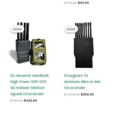
$
179.00
$
99.99
Oorspronkelijke
Huidige
Oorspronkelijke
Huidige
prijs
prijs
prijs
prijs
Actie!
Actie!
Actie!
Actie!
was:
is:
was:
is:
$769.00.
$426.69.
$1,699.00.
$999.99.
De nieuwste Handheld
Draagbare 16
High Power WIFI GPS
Antennes Alles-in-één
4G mobiele telefoon
Stoorzender
signaal stoorzender
$
1,699.00
$
999.99
$
769.00
$
426.69