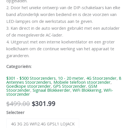
opgeladen.
2. Door het unieke ontwerp van de DIP-schakelaars kan elke
band afzonderlijk worden bediend en is deze voorzien van
LED-lampjes om de werkstatus aan te geven.
3. Kan direct in de auto worden gebruikt met een autolader
of de meegeleverde AC-lader.
4. Uitgerust met een interne koelventilator en een groter
koellichaam om de continue werking van het apparaat te
garanderen.
Categorieën:
$301 - $500 Stoorzenders
,
10 - 20 meter
,
4G Stoorzender
,
8
Antennes Stoorzenders
,
Mobiele telefoon stoorzender
,
Goedkope stoorzender
,
GPS Stoorzender
,
GSM
Stoorzender
,
Signaal Blokkeerder
,
WiFi Blokkering
,
WiFi-
stoorzender
$
499.00
$
301.99
Selecteer
4G 3G 2G WiFi2.4G GPSL1 LOJACK