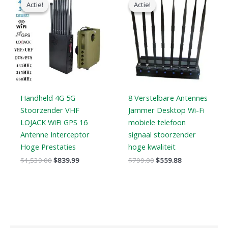
prijs
prijs
prijs
prijs
Actie!
Actie!
Actie!
Actie!
was:
is:
was:
is:
$1,539.00.
$839.99.
$799.00.
$559.88.
Handheld 4G 5G
8 Verstelbare Antennes
Stoorzender VHF
Jammer Desktop Wi-Fi
LOJACK WiFi GPS 16
mobiele telefoon
Antenne Interceptor
signaal stoorzender
Hoge Prestaties
hoge kwaliteit
$
1,539.00
$
839.99
$
799.00
$
559.88