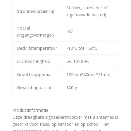
Stekker, autolader of
Stroomvoorziening
ingebouwde batterij
Totaal
4W
uitgangsvermogen
Bedrijfstemperatuur
-10℃ tot +50℃
Luchtvochtigheid
5% tot 80%
Grootte apparaat
132mm*80mm*41mm
Gewicht apparaat
800 g
Productinformatie
Deze draagbare signaalverstoorder met 8 antennes is
geschikt voor thuis, op kantoor en op school. Het
stoorapparaat kan GSM-, 3G-, 4G- en LOJACK-