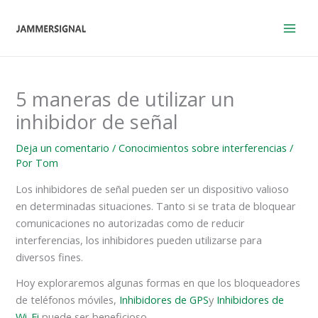
Ir
al
contenido
5 maneras de utilizar un
inhibidor de señal
Deja un comentario
/
Conocimientos sobre interferencias
/
Por
Tom
Los inhibidores de señal pueden ser un dispositivo valioso
en determinadas situaciones. Tanto si se trata de bloquear
comunicaciones no autorizadas como de reducir
interferencias, los inhibidores pueden utilizarse para
diversos fines.
Hoy exploraremos algunas formas en que los bloqueadores
de teléfonos móviles,
Inhibidores de GPS
y
Inhibidores de
Wi-Fi
puede ser beneficioso.