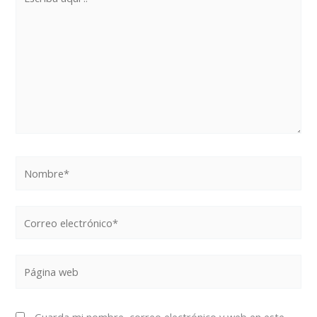
aquí
..
Nombre*
Correo
electrónico*
Página
web
Guarda mi nombre, correo electrónico y web en este