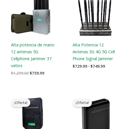
$1,299.00.
$759.99.
a
$749.99
Alta potencia de mano
Alta Potencia 12
12 antenas 5G
Antenas 3G 4G 5G Cell
Cellphone Jammer 37
Phone Signal Jammer
vatios
$
729.99
-
$
749.99
$
1,299.00
$
759.99
Gama
El
El
de
precio
precio
¡Oferta!
¡Oferta!
precios:
original
actual
$759.99
era:
es:
a
$239.00.
$139.99.
$789.88