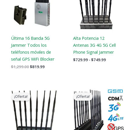
$749.99
Última 16 Banda 5G
Alta Potencia 12
Jammer Todos los
Antenas 3G 4G 5G Cell
teléfonos móviles de
Phone Signal Jammer
señal GPS WiFi Blocker
$
729.99
-
$
749.99
$
1,299.00
$
819.99
El
El
El
El
precio
precio
precio
precio
¡Oferta!
¡Oferta!
original
actual
original
actual
era:
es:
era:
es:
$799.00.
$559.88.
$1,799.00.
$1,049.99.