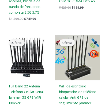
antenas, blindaje de
GSM 3G CDMA DCS 4G
banda de frecuencia
$
429.00
$
199.99
completa 3.5G 3.7G
$
1,399.00
$
749.99
El
El
El
El
precio
precio
precio
precio
¡Oferta!
¡Oferta!
original
actual
original
actual
era:
es:
era:
es:
$1,519.00.
$789.88.
$899.00.
$508.99.
Full Band 22 Antena
WiFi de escritorio
Teléfono Celular Señal
bloqueador de teléfono
Jammer 5G GPS WiFi
celular Anti GPS de
Blocker
seguimiento Jammer