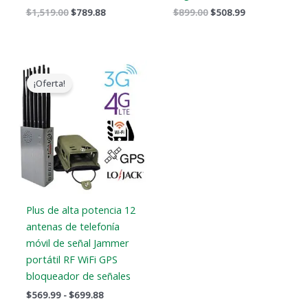
$
1,519.00
$
789.88
$
899.00
$
508.99
Gama
de
¡Oferta!
precios:
$569.99
a
$699.88
Plus de alta potencia 12
antenas de telefonía
móvil de señal Jammer
portátil RF WiFi GPS
bloqueador de señales
$
569.99
-
$
699.88