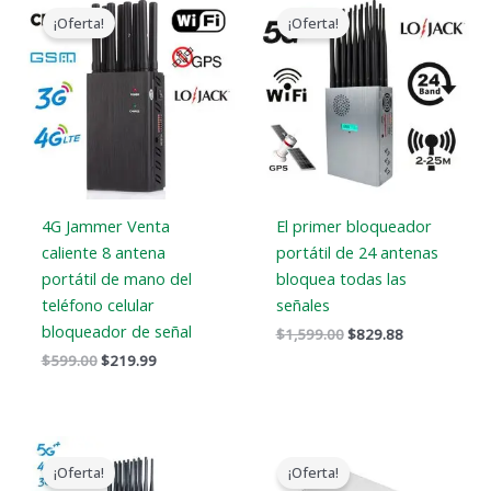
precio
precio
precio
precio
¡Oferta!
¡Oferta!
original
actual
original
actual
era:
es:
era:
es:
$599.00.
$219.99.
$1,599.00.
$829.88.
4G Jammer Venta
El primer bloqueador
caliente 8 antena
portátil de 24 antenas
portátil de mano del
bloquea todas las
teléfono celular
señales
bloqueador de señal
$
1,599.00
$
829.88
$
599.00
$
219.99
El
El
El
El
precio
precio
precio
precio
¡Oferta!
¡Oferta!
original
actual
original
actual