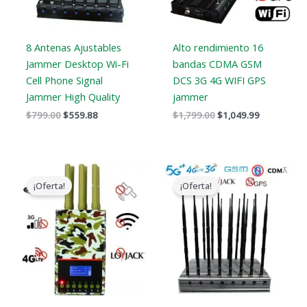
8 Antenas Ajustables
Alto rendimiento 16
Jammer Desktop Wi-Fi
bandas CDMA GSM
Cell Phone Signal
DCS 3G 4G WIFI GPS
Jammer High Quality
jammer
$
799.00
$
559.88
$
1,799.00
$
1,049.99
El
El
El
El
precio
precio
precio
precio
¡Oferta!
¡Oferta!
original
actual
original
actual
era:
es:
era:
es:
$599.00.
$396.99.
$1,899.00.
$1,166.99.