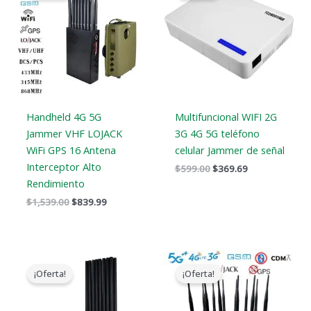
era:
es:
era:
es:
$1,539.00.
$839.99.
$599.00.
$369.69.
Handheld 4G 5G
Multifuncional WIFI 2G
Jammer VHF LOJACK
3G 4G 5G teléfono
WiFi GPS 16 Antena
celular Jammer de señal
Interceptor Alto
$
599.00
$
369.69
Rendimiento
$
1,539.00
$
839.99
El
El
Gama
precio
precio
de
¡Oferta!
¡Oferta!
original
actual
precios:
era:
es:
$729.99
$1,299.00.
$819.99.
a