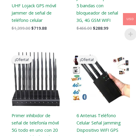
UHF Lojack GPS móvil
5 bandas con
Jammer de señal de
bloqueador de señal
teléfono celular
3G, 4G GSM WIFI
USD
$
1,399.00
$
719.88
$
466.00
$
288.99
El
El
El
El
precio
precio
precio
precio
¡Oferta!
¡Oferta!
original
actual
original
actual
era:
es:
era:
es:
$1,399.00.
$749.99.
$429.00.
$199.99.
Primer inhibidor de
6 Antenas Teléfono
señal de telefonía móvil
Celular Señal Jamming
5G todo en uno con 20
Dispositivo WIFI GPS