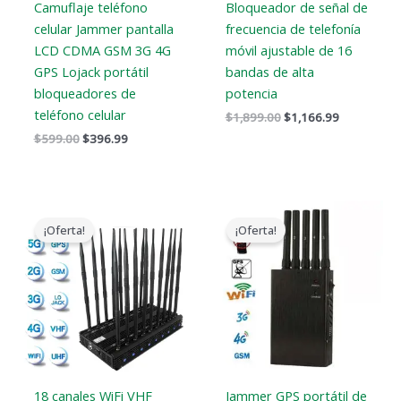
Camuflaje teléfono
Bloqueador de señal de
celular Jammer pantalla
frecuencia de telefonía
LCD CDMA GSM 3G 4G
móvil ajustable de 16
GPS Lojack portátil
bandas de alta
bloqueadores de
potencia
teléfono celular
$
1,899.00
$
1,166.99
$
599.00
$
396.99
El
El
El
El
precio
precio
precio
precio
¡Oferta!
¡Oferta!
original
actual
original
actual
era:
es:
era:
es:
$1,399.00.
$719.88.
$466.00.
$288.99.
18 canales WiFi VHF
Jammer GPS portátil de