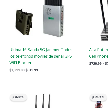
Última 16 Banda 5G Jammer Todos
Alta Pote
los teléfonos móviles de señal GPS
Cell Phon
WiFi Blocker
$
729.99
-
$
$
1,299.00
$
819.99
El
El
El
precio
precio
pre
¡Oferta!
¡Oferta!
original
actual
ori
era:
es:
era
$799.00.
$539.99.
$46