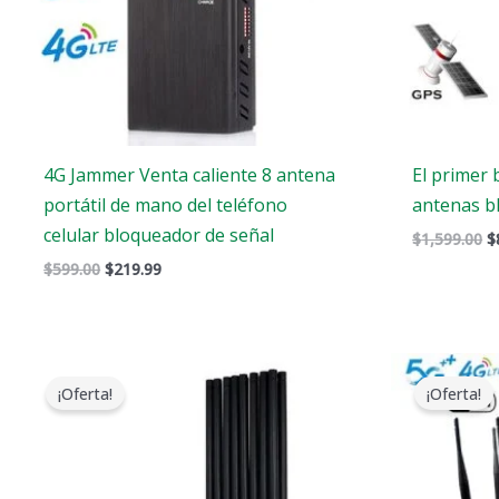
4G Jammer Venta caliente 8 antena
El primer 
portátil de mano del teléfono
antenas b
celular bloqueador de señal
$
1,599.00
$
$
599.00
$
219.99
El
El
precio
precio
¡Oferta!
¡Oferta!
original
actual
era:
es:
$1,299.00.
$819.99.