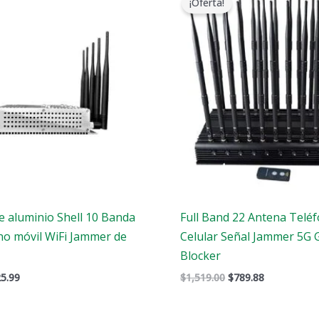
¡Oferta!
ginal
actual
original
actual
:
es:
era:
es:
9.00.
$425.99.
$1,519.00.
$789.88.
e aluminio Shell 10 Banda
Full Band 22 Antena Telé
no móvil WiFi Jammer de
Celular Señal Jammer 5G 
Blocker
5.99
$
1,519.00
$
789.88