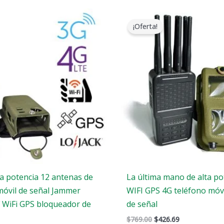
Gama
El
El
de
precio
precio
¡Oferta!
precios:
original
actual
$569.99
era:
es:
a
$769.00.
$426.69.
$699.88
ta potencia 12 antenas de
La última mano de alta po
móvil de señal Jammer
WIFI GPS 4G teléfono móv
F WiFi GPS bloqueador de
de señal
$
769.00
$
426.69