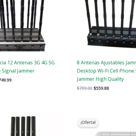
ncia 12 Antenas 3G 4G 5G
8 Antenas Ajustables Jam
e Signal Jammer
Desktop Wi-Fi Cell Phone 
Jammer High Quality
749.99
$
799.00
$
559.88
El
El
El
cio
precio
precio
precio
¡Oferta!
ginal
actual
original
actual
:
es:
era:
es:
6.00.
$288.99.
$1,699.00.
$1,099.99