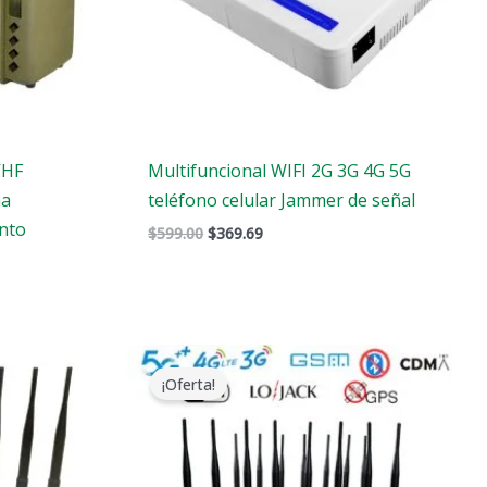
VHF
Multifuncional WIFI 2G 3G 4G 5G
na
teléfono celular Jammer de señal
ento
$
599.00
$
369.69
El
El
precio
precio
¡Oferta!
original
actual
era:
es:
$1,899.00.
$1,166.99.