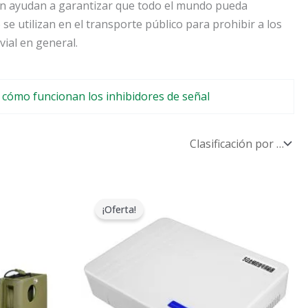
zon ayudan a garantizar que todo el mundo pueda
 se utilizan en el transporte público para prohibir a los
vial en general.
cómo funcionan los inhibidores de señal
El
El
precio
precio
¡Oferta!
original
actual
era:
es:
$599.00.
$369.69.