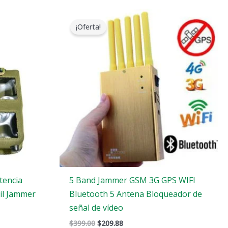
El
El
precio
precio
¡Oferta!
original
actual
era:
es:
$399.00.
$209.88.
tencia
5 Band Jammer GSM 3G GPS WIFI
il Jammer
Bluetooth 5 Antena Bloqueador de
señal de vídeo
$
399.00
$
209.88