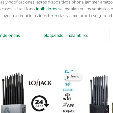
madas y notificaciones, estos dispositivos phone jammer ama
s casos, el teléfono
inhibidores
se instalan en los vehículos o
o ayuda a reducir las interferencias y a mejorar la seguridad 
r de ondas
bloqueador inalámbrico
l
El
El
El
recio
precio
precio
precio
¡Oferta!
riginal
actual
original
actual
ra:
es:
era:
es:
1,599.00.
$829.88.
$1,539.00.
$839.99.