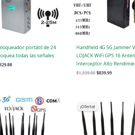
bloqueador portátil de 24
Handheld 4G 5G Jammer 
loquea todas las señales
LOJACK WiFi GPS 16 Ante
Interceptor Alto Rendimi
829.88
$
1,539.00
$
839.99
Gama
El
El
de
precio
precio
¡Oferta!
precios:
original
actual
$729.99
era:
es:
a
$799.00.
$559.88.
$749.99