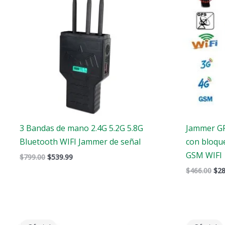
3 Bandas de mano 2.4G 5.2G 5.8G
Jammer GP
Bluetooth WIFI Jammer de señal
con bloqu
GSM WIFI
$
799.00
$
539.99
$
466.00
$
28
El
El
El
precio
precio
pre