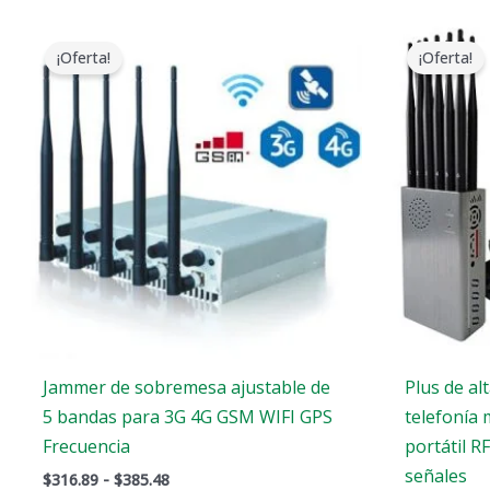
Gama
de
¡Oferta!
¡Oferta!
precios:
$316.89
a
$385.48
Jammer de sobremesa ajustable de
Plus de al
5 bandas para 3G 4G GSM WIFI GPS
telefonía 
Frecuencia
portátil R
señales
$
316.89
-
$
385.48