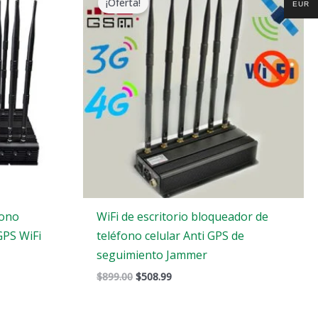
¡Oferta!
EUR
original
actual
era:
es:
$899.00.
$508.99.
fono
WiFi de escritorio bloqueador de
GPS WiFi
teléfono celular Anti GPS de
seguimiento Jammer
$
899.00
$
508.99