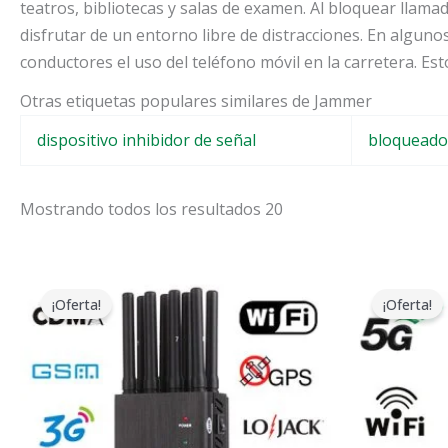
teatros, bibliotecas y salas de examen. Al bloquear lla
disfrutar de un entorno libre de distracciones. En alguno
conductores el uso del teléfono móvil en la carretera. Est
Otras etiquetas populares similares de Jammer
dispositivo inhibidor de señal
bloqueado
Mostrando todos los resultados 20
El
El
E
precio
precio
p
¡Oferta!
¡Oferta!
original
actual
o
era:
es:
e
$599.00.
$219.99.
$