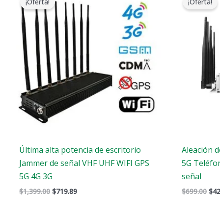
¡Oferta!
¡Oferta!
original
actual
ori
era:
es:
era
$1,399.00.
$719.89.
$69
Última alta potencia de escritorio
Aleación d
Jammer de señal VHF UHF WIFI GPS
5G Teléfo
5G 4G 3G
señal
$
1,399.00
$
719.89
$
699.00
$
42