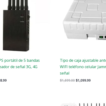
S portátil de 5 bandas
Tipo de caja ajustable an
eador de señal 3G, 4G
WIFI teléfono celular Jam
señal
8.99
$
1,699.00
$
1,099.99
El
El
El
cio
precio
precio
precio