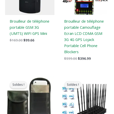
Brouilleur de téléphone
Brouilleur de téléphone
portable GSM 3G
portable Camouflage
(UMTS) WIFI GPS Mini
Ecran LCD CDMA GSM
3G 4G GPS Lojack
$
169.00
$
99.66
Portable Cell Phone
Blockers
$
599.00
$
396.99
Le
Le
Le
Le
prix
prix
prix
prix
Soldes !
Soldes !
original
actuel
original
actuel
était
est
était
est
:
:
:
:
$138.00.
$80.88.
$1,399.00.
$719.88.