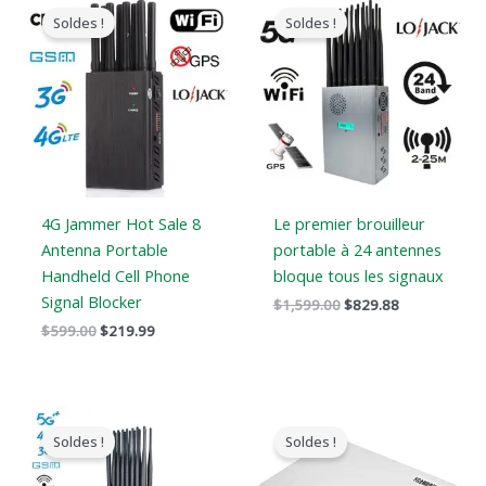
prix
prix
prix
prix
Soldes !
Soldes !
original
actuel
original
actuel
était
est
était
est
:
:
:
:
$599.00.
$219.99.
$1,599.00.
$829.88.
4G Jammer Hot Sale 8
Le premier brouilleur
Antenna Portable
portable à 24 antennes
Handheld Cell Phone
bloque tous les signaux
Signal Blocker
$
1,599.00
$
829.88
$
599.00
$
219.99
Le
Le
Le
Le
prix
prix
prix
prix
Soldes !
Soldes !
original
actuel
original
actuel
était
est
était
est