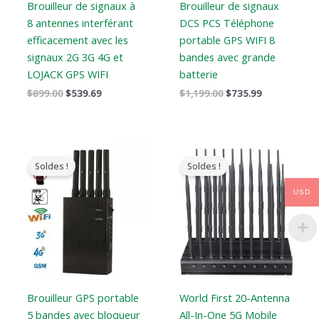
Brouilleur de signaux à
Brouilleur de signaux
8 antennes interférant
DCS PCS Téléphone
efficacement avec les
portable GPS WIFI 8
signaux 2G 3G 4G et
bandes avec grande
LOJACK GPS WIFI
batterie
$
899.00
$
539.69
$
1,199.00
$
735.99
Le
Le
Le
Le
prix
prix
prix
prix
Soldes !
Soldes !
original
actuel
original
actuel
était
est
était
est
USD
:
:
:
:
$466.00.
$288.99.
$1,399.00.
$749.99.
Brouilleur GPS portable
World First 20-Antenna
5 bandes avec bloqueur
All-In-One 5G Mobile