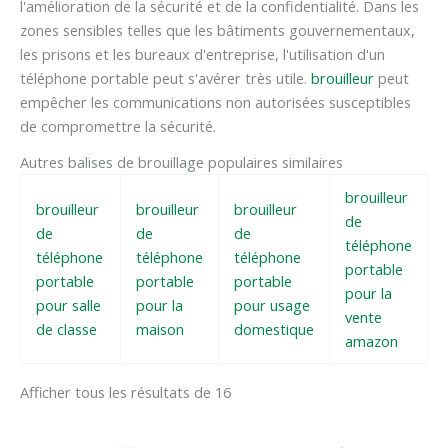
l'amélioration de la sécurité et de la confidentialité. Dans les
zones sensibles telles que les bâtiments gouvernementaux,
les prisons et les bureaux d'entreprise, l'utilisation d'un
téléphone portable peut s'avérer très utile.
brouilleur
peut
empêcher les communications non autorisées susceptibles
de compromettre la sécurité.
Autres balises de brouillage populaires similaires
brouilleur
brouilleur
brouilleur
brouilleur
de
de
de
de
téléphone
téléphone
téléphone
téléphone
portable
portable
portable
portable
pour la
pour salle
pour la
pour usage
vente
de classe
maison
domestique
amazon
Afficher tous les résultats de 16
Le
Le
Le
Le