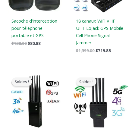
Sacoche d'interception
18 canaux WiFi VHF
pour téléphone
UHF Lojack GPS Mobile
portable et GPS
Cell Phone Signal
Jammer
$
138.00
$
80.88
$
1,399.00
$
719.88
Le
Le
Le
Le
prix
prix
prix
prix
Soldes !
Soldes !
original
actuel
original
actuel
était
est
était
est
:
:
:
:
$899.00.
$539.69.
$1,199.00.
$735.99.