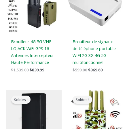
:
:
:
:
$1,539.00.
$839.99.
$599.00.
$369.69.
Brouilleur 4G 5G VHF
Brouilleur de signaux
LOJACK WiFi GPS 16
de téléphone portable
Antennes Intercepteur
WIFI 2G 3G 4G 5G
Haute Performance
multifonctionnel
$
1,539.00
$
839.99
$
599.00
$
369.69
Le
Le
Le
Le
prix
prix
prix
prix
Soldes !
Soldes !
original
actuel
original
actuel
était
est
était
est
:
:
:
:
$169.00.
$99.66.
$599.00.
$396.99.