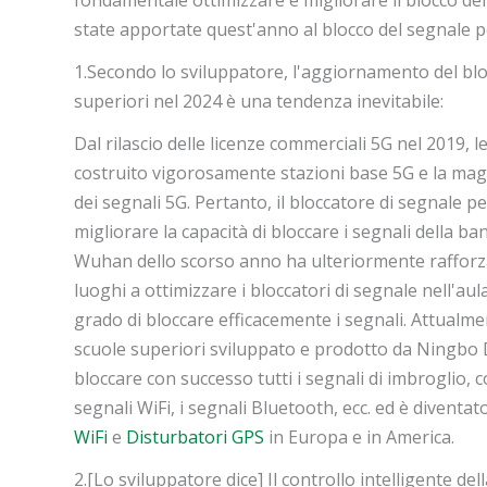
state apportate quest'anno al blocco del segnale p
1.Secondo lo sviluppatore, l'aggiornamento del blo
superiori nel 2024 è una tendenza inevitabile:
Dal rilascio delle licenze commerciali 5G nel 2019, l
costruito vigorosamente stazioni base 5G e la mag
dei segnali 5G. Pertanto, il bloccatore di segnale 
migliorare la capacità di bloccare i segnali della b
Wuhan dello scorso anno ha ulteriormente rafforza
luoghi a ottimizzare i bloccatori di segnale nell'a
grado di bloccare efficacemente i segnali. Attualme
scuole superiori sviluppato e prodotto da Ningbo D
bloccare con successo tutti i segnali di imbroglio, co
segnali WiFi, i segnali Bluetooth, ecc. ed è diventa
WiFi
e
Disturbatori GPS
in Europa e in America.
2.[Lo sviluppatore dice] Il controllo intelligente del