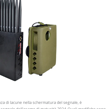
nza di lacune nella schermatura del segnale, è
l segnale dell'esame di maturità 2024. Quali modifiche sono