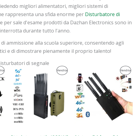
edendo migliori alimentatori, migliori sistemi di
 che rappresenta una sfida enorme per
Disturbatore di
ale per sale d'esame prodotti da Dazhan Electronics sono in
interrotta durante tutto l'anno.
e di ammissione alla scuola superiore, consentendo agli
itici e di dimostrare pienamente il proprio talento!
disturbatori di segnale
Il
Il
Il
Il
Prodotto
Prodotto
Pro
ita
Vendita
Vendita
prezzo
prezzo
prezzo
prezzo
originale
attuale
originale
attuale
In
In
In
era:
è:
era:
è:
$1,539.00.
$839.99.
$429.00.
$199.99.
Vendita
Vendita
Ven