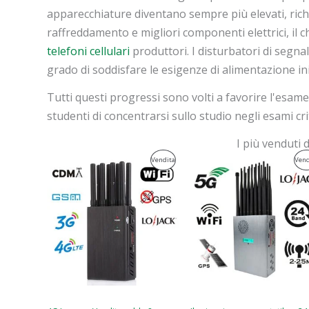
apparecchiature diventano sempre più elevati, richi
raffreddamento e migliori componenti elettrici, il
telefoni cellulari
produttori. I disturbatori di segn
grado di soddisfare le esigenze di alimentazione in
Tutti questi progressi sono volti a favorire l'esam
studenti di concentrarsi sullo studio negli esami cr
I più venduti 
Il
Il
Il
Il
Prodotto
Vendita
Vend
prezzo
prezzo
prezzo
prezzo
originale
attuale
originale
attuale
In
era:
è:
era:
è:
$599.00.
$219.99.
$1,599.00.
$829.88.
Vendita