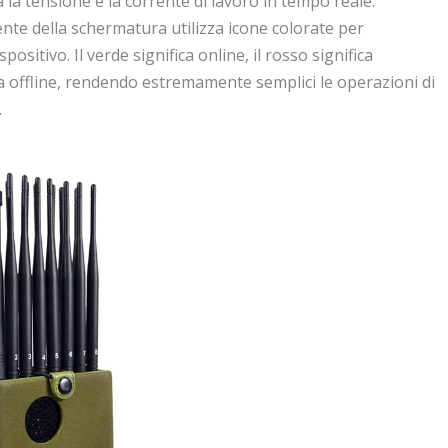
zza la tensione e la corrente di lavoro in tempo reale.
ente della schermatura utilizza icone colorate per
ositivo. Il verde significa online, il rosso significa
ifica offline, rendendo estremamente semplici le operazioni di
.