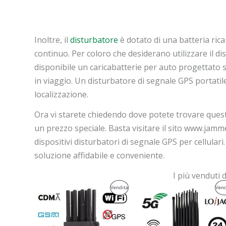
Inoltre, il
disturbatore
è dotato di una batteria ric
continuo. Per coloro che desiderano utilizzare il d
disponibile un caricabatterie per auto progettato s
in viaggio. Un disturbatore di segnale GPS portati
localizzazione.
Ora vi starete chiedendo dove potete trovare questo
un prezzo speciale. Basta visitare il sito www.jamm
dispositivi disturbatori di segnale GPS per cellulari
soluzione affidabile e conveniente.
I più venduti 
Il
Il
Il
Il
Prodotto
Vendita
Vend
prezzo
prezzo
prezzo
prezzo
originale
attuale
originale
attuale
In
era:
è:
era:
è:
$599.00.
$219.99.
$1,599.00.
$829.88.
Vendita