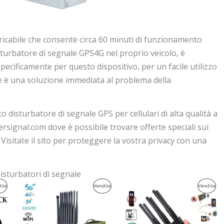
aricabile che consente circa 60 minuti di funzionamento
isturbatore di segnale GPS4G nel proprio veicolo, è
pecificamente per questo dispositivo, per un facile utilizzo
le è una soluzione immediata al problema della
 disturbatore di segnale GPS per cellulari di alta qualità a
ersignal.com dove è possibile trovare offerte speciali sui
. Visitate il sito per proteggere la vostra privacy con una
disturbatori di segnale
Il
Il
Il
Il
Prodotto
Prodotto
Pro
ita
Vendita
Vendita
prezzo
prezzo
prezzo
prezzo
originale
attuale
originale
attuale
In
In
In
era:
è:
era:
è:
$1,539.00.
$839.99.
$429.00.
$199.99.
Vendita
Vendita
Ven