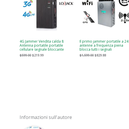
4G Jammer Vendita calda 8
Il primo jammer portatile a 24
Antenna portatile portatile
antenne a frequenza piena
cellulare segnale bloccante
blocca tutti i segnali
$
599.00
$
219.99
$
1,599.00
$
829.88
Informazioni sull'autore