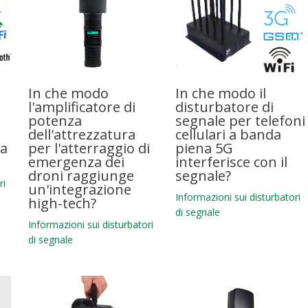
In che modo
In che modo il
l'amplificatore di
disturbatore di
potenza
segnale per telefoni
dell'attrezzatura
cellulari a banda
za
per l'atterraggio di
piena 5G
emergenza dei
interferisce con il
droni raggiunge
segnale?
ri
un'integrazione
Informazioni sui disturbatori
high-tech?
di segnale
Informazioni sui disturbatori
di segnale