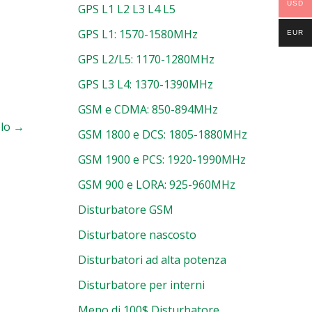
USD
GPS L1 L2 L3 L4 L5
GPS L1: 1570-1580MHz
EUR
GPS L2/L5: 1170-1280MHz
GPS L3 L4: 1370-1390MHz
GSM e CDMA: 850-894MHz
olo
→
GSM 1800 e DCS: 1805-1880MHz
GSM 1900 e PCS: 1920-1990MHz
GSM 900 e LORA: 925-960MHz
Disturbatore GSM
Disturbatore nascosto
Disturbatori ad alta potenza
Disturbatore per interni
Meno di 100$ Disturbatore