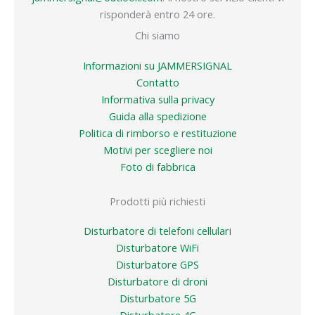
risponderà entro 24 ore.
Chi siamo
Informazioni su JAMMERSIGNAL
Contatto
Informativa sulla privacy
Guida alla spedizione
Politica di rimborso e restituzione
Motivi per scegliere noi
Foto di fabbrica
Prodotti più richiesti
Disturbatore di telefoni cellulari
Disturbatore WiFi
Disturbatore GPS
Disturbatore di droni
Disturbatore 5G
Disturbatore 4G