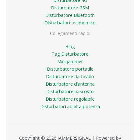
Disturbatore GSM
Disturbatore Bluetooth
Disturbatore economico
Collegamenti rapidi
Blog
Tag Disturbatore
Mini jammer
Disturbatore portatile
Disturbatore da tavolo
Disturbatore d'antenna
Disturbatore nascosto
Disturbatore regolabile
Disturbatori ad alta potenza
Copyright © 2026 JAMMERSIGNAL | Powered by