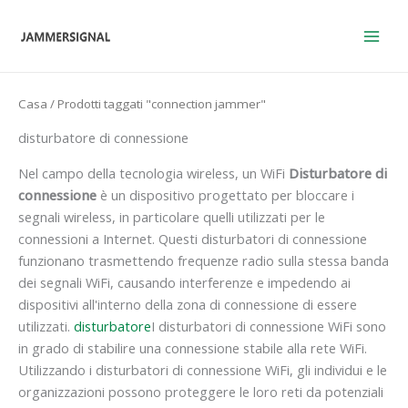
Vai
al
contenuto
Casa
/ Prodotti taggati "connection jammer"
disturbatore di connessione
Nel campo della tecnologia wireless, un WiFi
Disturbatore di
connessione
è un dispositivo progettato per bloccare i
segnali wireless, in particolare quelli utilizzati per le
connessioni a Internet. Questi disturbatori di connessione
funzionano trasmettendo frequenze radio sulla stessa banda
dei segnali WiFi, causando interferenze e impedendo ai
dispositivi all'interno della zona di connessione di essere
utilizzati.
disturbatore
I disturbatori di connessione WiFi sono
in grado di stabilire una connessione stabile alla rete WiFi.
Utilizzando i disturbatori di connessione WiFi, gli individui e le
organizzazioni possono proteggere le loro reti da potenziali