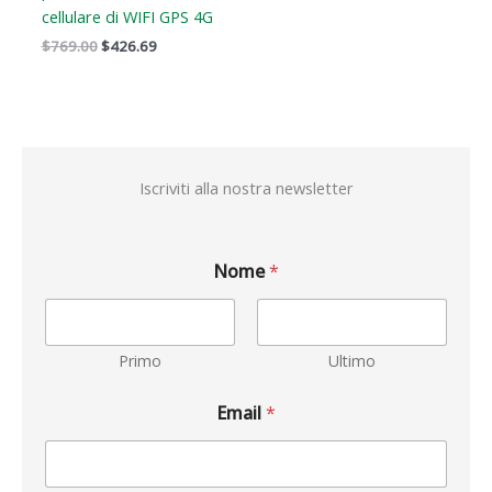
cellulare di WIFI GPS 4G
$
769.00
$
426.69
Iscriviti alla nostra newsletter
Nome
*
Primo
Ultimo
Email
*