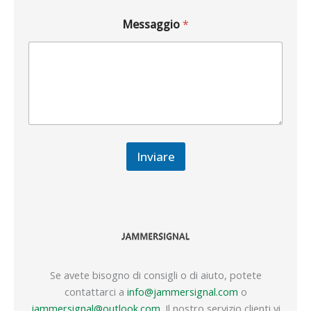
Messaggio
*
Inviare
Se avete bisogno di consigli o di aiuto, potete
contattarci a
info@jammersignal.com
o
jammersignal@outlook.com
. Il nostro servizio clienti vi