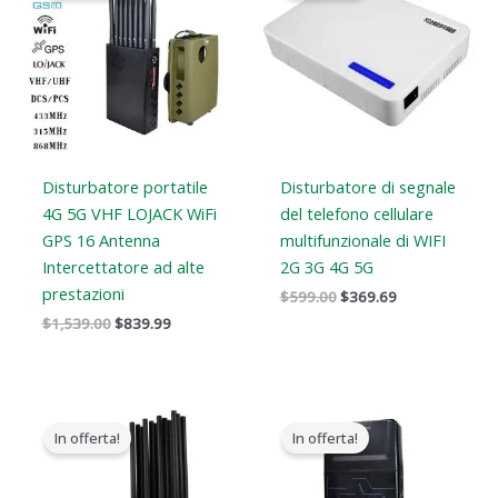
era:
è:
era:
è:
$1,539.00.
$839.99.
$599.00.
$369.69.
Disturbatore portatile
Disturbatore di segnale
4G 5G VHF LOJACK WiFi
del telefono cellulare
GPS 16 Antenna
multifunzionale di WIFI
Intercettatore ad alte
2G 3G 4G 5G
prestazioni
$
599.00
$
369.69
$
1,539.00
$
839.99
Il
Il
Gamma
prezzo
prezzo
di
In offerta!
In offerta!
originale
attuale
prezzi:
era:
è:
Da
$1,299.00.
$759.99.
$759.99