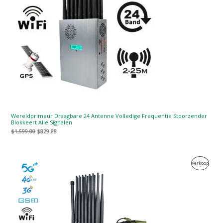
Wereldprimeur Draagbare 24 Antenne Volledige Frequentie Stoorzender
Blokkeert Alle Signalen
$
1,599.00
$
829.88
Oorspronkelijke
Huidige
Produc
Verkoop
prijs
prijs
was:
is:
Te
$1,539.00.
$839.99.
Koop